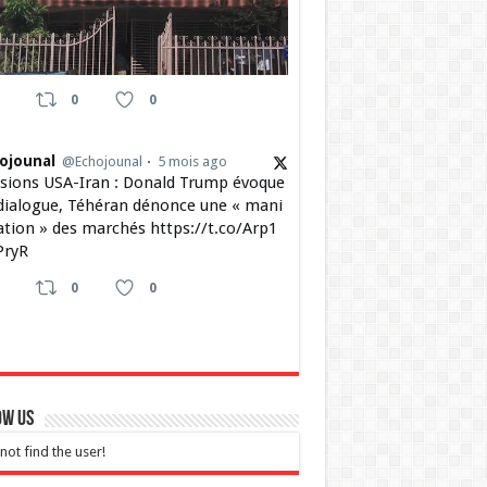
0
0
ojounal
@Echojounal
5 mois ago
sions USA-Iran : Donald Trump évoque
dialogue, Téhéran dénonce une « mani
ation » des marchés https://t.co/Arp1
ryR
0
0
ow Us
not find the user!