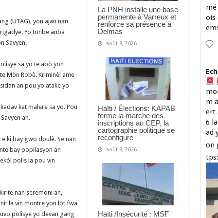
mé 
La PNH installe une base
permanente à Varreux et
ois
gang (UTAG), yon ajan nan
renforce sa présence à
em
Delmas
rigadye. Yo tonbe anba
n Savyen.
août 8, 2026
olisye sa yo te abò yon
Ech
lite Mòn Robè. Kriminèl ame
aksidan an pou yo atake yo
mon
m a
ak kadav kat malere sa yo. Pou
Haïti / Élections: KAPAB
ert
ferme la marche des
 Savyen an.
6 l
inscriptions au CEP, la
cartographie politique se
ad 
reconfigure
k e ki bay gwo doulè. Se nan
on 
nte bay popilasyon an
août 8, 2026
tps
kòl polis la pou vin
kirite nan seremoni an,
nit la vin montre yon lòt fwa
Haïti /Insécurité : MSF
ouvo polisye yo devan gang