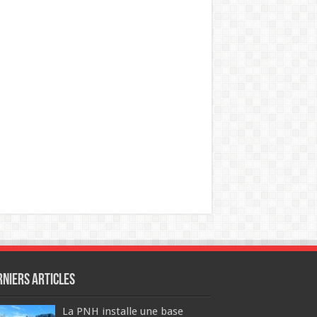
rniers articles
La PNH installe une base