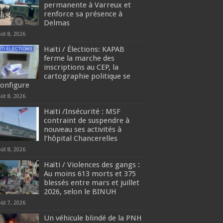
permanente à Varreux et
renforce sa présence à
Delmas
oût 8, 2026
Haïti / Élections: KAPAB
ferme la marche des
inscriptions au CEP, la
cartographie politique se
configure
oût 8, 2026
Haïti /Insécurité : MSF
contraint de suspendre à
nouveau ses activités à
l’hôpital Chancerelles
oût 8, 2026
Haïti / Violences des gangs :
Au moins 613 morts et 375
blessés entre mars et juillet
2026, selon le BINUH
oût 7, 2026
Un véhicule blindé de la PNH