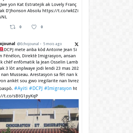
Jwe yon Kat Estratejik ak Lovely Franç
 ak D’Jhonson Absolu https://t.co/wkIZi
sNL
0
0
ojounal
@Echojounal
5 mois ago
DCPJ mete anba kòd Antoine Jean Si
 Fénélon, Direktè Imigrasyon, ansan
k chèf enfòmatik la Jean Osselin Lamb
 ak 3 lòt anplwaye jodi lendi 23 mas 202
a nan Musseau. Arestasyon sa fèt nan k
yon ankèt sou gwo iregilarite nan livrez
#Ayiti
#DCPJ
#Imigrasyon
paspò.
ht
://t.co/sBtG1pyKqP