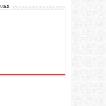
jounal