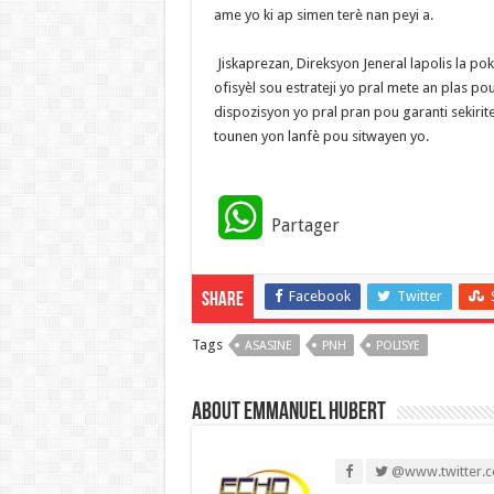
ame yo ki ap simen terè nan peyi a.
‎ Jiskaprezan, Direksyon Jeneral lapolis la 
ofisyèl sou estrateji yo pral mete an plas pou
dispozisyon yo pral pran pou garanti sekirite
tounen yon lanfè pou sitwayen yo.
W
Partager
h
Facebook
Twitter
Share
a
Tags
ASASINE
t
PNH
POLISYE
s
About Emmanuel Hubert
A
@www.twitter.c
p