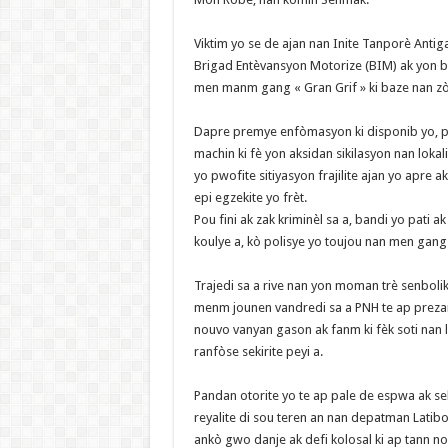
‎Viktim yo se de ajan nan Inite Tanporè Anti
Brigad Entèvansyon Motorize (BIM) ak yon b
men manm gang « Gran Grif » ki baze nan zò
‎Dapre premye enfòmasyon ki disponib yo, p
machin ki fè yon aksidan sikilasyon nan loka
yo pwofite sitiyasyon frajilite ajan yo apre 
epi egzekite yo frèt.
‎Pou fini ak zak kriminèl sa a, bandi yo pati 
koulye a, kò polisye yo toujou nan men gang
‎Trajedi sa a rive nan yon moman trè senboli
menm jounen vandredi sa a PNH te ap preza
nouvo vanyan gason ak fanm ki fèk soti nan le
ranfòse sekirite peyi a.
‎Pandan otorite yo te ap pale de espwa ak se
reyalite di sou teren an nan depatman Latibo
ankò gwo danje ak defi kolosal ki ap tann n