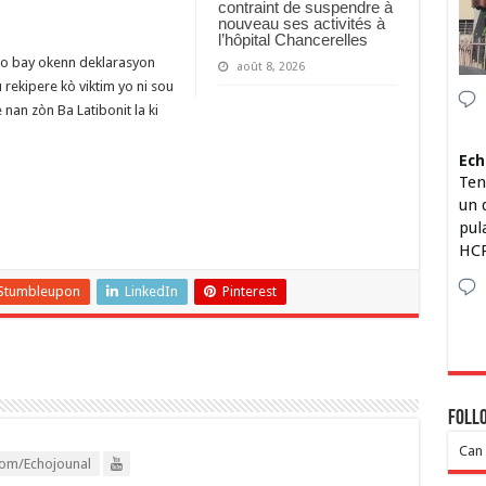
contraint de suspendre à
nouveau ses activités à
l’hôpital Chancerelles
poko bay okenn deklarasyon
août 8, 2026
 rekipere kò viktim yo ni sou
 nan zòn Ba Latibonit la ki
Ech
Ten
un 
pul
HCP
Stumbleupon
LinkedIn
Pinterest
Foll
Can 
om/Echojounal