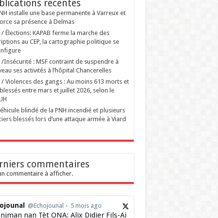
blications recentes
NH installe une base permanente à Varreux et
orce sa présence à Delmas
i / Élections: KAPAB ferme la marche des
riptions au CEP, la cartographie politique se
nfigure
i /Insécurité : MSF contraint de suspendre à
eau ses activités à l’hôpital Chancerelles
i / Violences des gangs : Au moins 613 morts et
blessés entre mars et juillet 2026, selon le
UH
éhicule blindé de la PNH incendié et plusieurs
ciers blessés lors d’une attaque armée à Viard
rniers commentaires
n commentaire à afficher.
ojounal
@Echojounal
5 mois ago
njman nan Tèt ONA: Alix Didier Fils-Ai