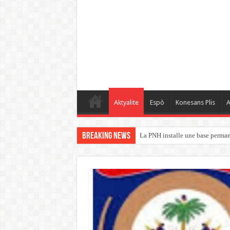
Aktyalite
Espò
Konesans Plis
A
Breaking News
Haïti / Élections: KAPAB ferme l