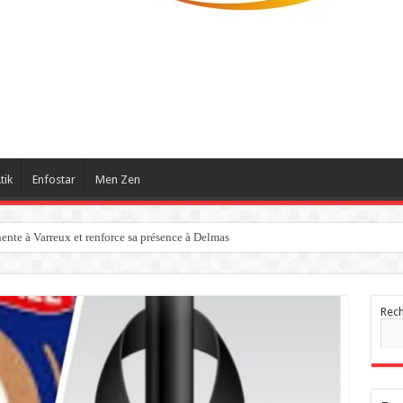
tik
Enfostar
Men Zen
a marche des inscriptions au CEP, la cartographie politique se reconfigure
Rec