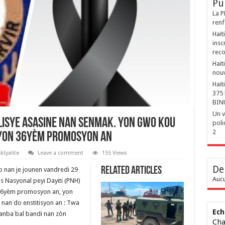
Pu
La P
renf
Haït
insc
reco
Haït
nouv
Haït
375 
BIN
Un v
olisye Asasine nan Senmak. Yon gwo kou
poli
2
syon 36yèm Promosyon an
ktyalite
Leave a comment
155 Views
De
Related Articles
lo nan je jounen vandredi 29
Aucu
s Nasyonal peyi Dayiti (PNH)
 36yèm promosyon an, yon
nan do enstitisyon an : Twa
Ech
 anba bal bandi nan zòn
Cha