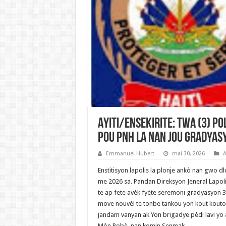
Ayiti/Ensekirite: Twa (3) P
pou PNH la nan Jou Gradya
Emmanuel Hubert
mai 30, 2026
A
Enstitisyon lapolis la plonje ankò nan gwo d
me 2026 sa. Pandan Direksyon Jeneral Lapoli
te ap fete avèk fyète seremoni gradyasyon
move nouvèl te tonbe tankou yon kout kouto 
jandam vanyan ak Yon brigadye pèdi lavi yo
Mòn Robè, nan komin Senmak.