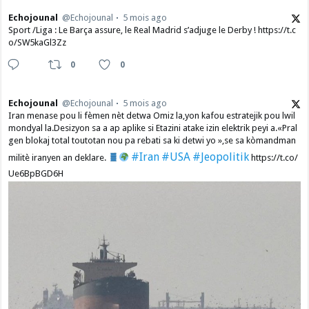
Echojounal
@Echojounal
5 mois ago
Sport /Liga : Le Barça assure, le Real Madrid s’adjuge le Derby ! https://t.c
o/SW5kaGl3Zz
0
0
Echojounal
@Echojounal
5 mois ago
Iran menase pou li fèmen nèt detwa Omiz la,yon kafou estratejik pou lwil
mondyal la.Desizyon sa a ap aplike si Etazini atake izin elektrik peyi a.​«Pral
gen blokaj total toutotan nou pa rebati sa ki detwi yo »,se sa kòmandman
#Iran
#USA
#Jeopolitik
militè iranyen an deklare.
https://t.co/
Ue6BpBGD6H