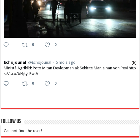
0
0
Echojounal
@Echojounal
5 mois ago
Ministè Agrikilti: Poto Mitan Devlopman ak Sekirite Manje nan yon Peyi http
s://t.co/bHjkyLRwtV
0
0
Follow Us
Can not find the user!