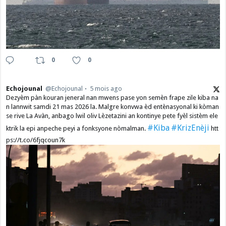
0
0
Echojounal
@Echojounal
5 mois ago
Dezyèm pàn kouran jeneral nan mwens pase yon semèn frape zile kiba na
n lannwit samdi 21 mas 2026 la. Malgre konvwa èd entènasyonal ki kòman
se rive La Avàn, anbago lwil oliv Lèzetazini an kontinye pete fyèl sistèm ele
#Kiba
#KrizEnèji
ktrik la epi anpeche peyi a fonksyone nòmalman.
htt
ps://t.co/6fjqcoun7k