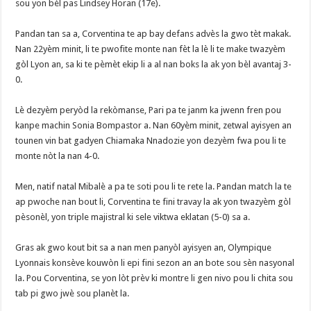
sou yon bèl pas Lindsey Horan (17e).
‎Pandan tan sa a, Corventina te ap bay defans advès la gwo tèt makak.
Nan 22yèm minit, li te pwofite monte nan fèt la lè li te make twazyèm
gòl Lyon an, sa ki te pèmèt ekip li a al nan boks la ak yon bèl avantaj 3-
0.
‎Lè dezyèm peryòd la rekòmanse, Pari pa te janm ka jwenn fren pou
kanpe machin Sonia Bompastor a. Nan 60yèm minit, zetwal ayisyen an
tounen vin bat gadyen Chiamaka Nnadozie yon dezyèm fwa pou li te
monte nòt la nan 4-0.
‎Men, natif natal Mibalè a pa te soti pou li te rete la. Pandan match la te
ap pwoche nan bout li, Corventina te fini travay la ak yon twazyèm gòl
pèsonèl, yon triple majistral ki sele viktwa eklatan (5-0) sa a.
‎Gras ak gwo kout bit sa a nan men panyòl ayisyen an, Olympique
Lyonnais konsève kouwòn li epi fini sezon an an bote sou sèn nasyonal
la. Pou Corventina, se yon lòt prèv ki montre li gen nivo pou li chita sou
tab pi gwo jwè sou planèt la.