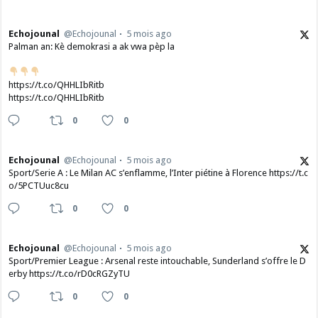
Echojounal
@Echojounal
5 mois ago
Palman an: Kè demokrasi a ak vwa pèp la
https://t.co/QHHLIbRitb
https://t.co/QHHLIbRitb
0
0
Echojounal
@Echojounal
5 mois ago
Sport/Serie A : Le Milan AC s’enflamme, l’Inter piétine à Florence https://t.c
o/5PCTUuc8cu
0
0
Echojounal
@Echojounal
5 mois ago
Sport/Premier League : Arsenal reste intouchable, Sunderland s’offre le D
erby https://t.co/rD0cRGZyTU
0
0