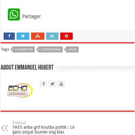
W
Partager
h
a
Tags
CHANPYON
t
CORVENTINA
LYON
s
About Emmanuel Hubert
A
p
p
Previous
FAES anba grif koutba politik : Lè
ijans sosyal tounen otaj klas