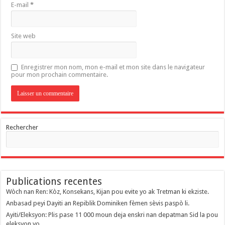
E-mail
*
Site web
Enregistrer mon nom, mon e-mail et mon site dans le navigateur
pour mon prochain commentaire.
Rechercher
Publications recentes
Wòch nan Ren: Kòz, Konsekans, Kijan pou evite yo ak Tretman ki ekziste.
Anbasad peyi Dayiti an Repiblik Dominiken fèmen sèvis paspò li.
Ayiti/Eleksyon: Plis pase 11 000 moun deja enskri nan depatman Sid la pou
eleksyon yo