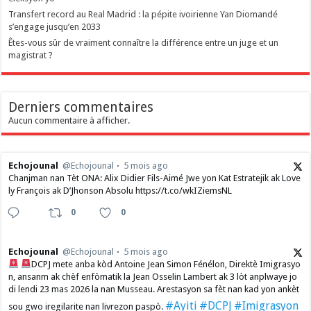
Transfert record au Real Madrid : la pépite ivoirienne Yan Diomandé
s’engage jusqu’en 2033
Êtes-vous sûr de vraiment connaître la différence entre un juge et un
magistrat ?
Derniers commentaires
Aucun commentaire à afficher.
Echojounal
@Echojounal
5 mois ago
Chanjman nan Tèt ONA: Alix Didier Fils-Aimé Jwe yon Kat Estratejik ak Love
ly François ak D’Jhonson Absolu https://t.co/wkIZiemsNL
0
0
Echojounal
@Echojounal
5 mois ago
DCPJ mete anba kòd Antoine Jean Simon Fénélon, Direktè Imigrasyo
n, ansanm ak chèf enfòmatik la Jean Osselin Lambert ak 3 lòt anplwaye jo
di lendi 23 mas 2026 la nan Musseau. Arestasyon sa fèt nan kad yon ankèt
#Ayiti
#DCPJ
#Imigrasyon
sou gwo iregilarite nan livrezon paspò.