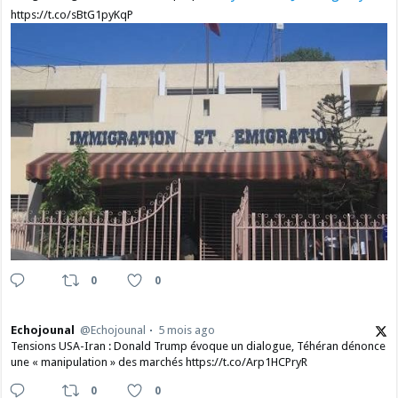
https://t.co/sBtG1pyKqP
0
0
Echojounal
@Echojounal
5 mois ago
Tensions USA-Iran : Donald Trump évoque un dialogue, Téhéran dénonce
une « manipulation » des marchés https://t.co/Arp1HCPryR
0
0