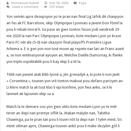
Emmanuel Hubert
mai 30, 2026
Espò
Leave a comment
233 Views
Yon semèn apre desepsyon yo te pran nan final Lig lafrik dè chanpyon
an fas ak FC Barcelone, ekip Olympique Lyonnais a jwenn bon fòmil la
pou li rebati moral li. Sa pase an gwo tonton fason jodi vandredi 29
me 2026 la nan Parc Olympique Lyonnais, kote medam Lyon yo kraze
Paris FC nèt ale (5-0) nan okazyon final playoffs Première Ligue
Arkema a. E si gen yon non tout moun ap repete nan lari an Frans aswè
a, se non entènasyonal ayisyen an, Melchie Daëlle Dumornay, ki flanke
yon triple espektakilè pou li bay ekip li a tit la.
‎Titilè nan pwent atak klèb lyonè a, jèn grenadyè a, ki pote ti non jwèt
« Corventina », tounen yon vrè tonton makout pou defans parizyen an.
Li klere match la ak tout klas li epi konfime, yon fwa anko, se li ki
lannwit ak lajounen ekip sa a.
‎Match la te demare sou yon gwo vitès kote medam Lyon yo te mèt
teren an depi nan premye siflèt la. Atakan malyèn nan, Tabitha
Chawinga, pa te pran tan pou li louvri nòt la depi nan 11yèm minit. Sis
minit sèlman apre, Chawinga tounen ankò pou li make dezyèm gòl li