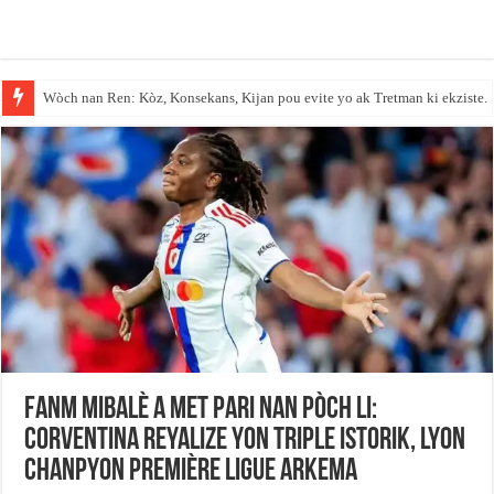
Wòch nan Ren: Kòz, Konsekans, Kijan pou evite yo ak Tretman ki ekziste.
Anbasad peyi Dayiti an Repiblik Dominiken fèmen sèvis paspò li.
Fanm Mibalè a met Pari nan pòch li:
Corventina reyalize yon triple istorik, Lyon
chanpyon Première Ligue Arkema