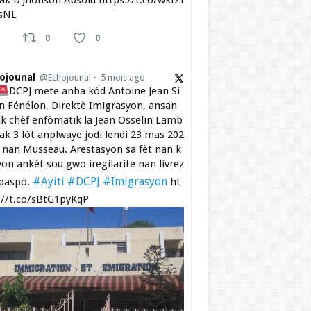
 ak D’Jhonson Absolu https://t.co/wkIZi
sNL
0
0
ojounal
@Echojounal
5 mois ago
DCPJ mete anba kòd Antoine Jean Si
 Fénélon, Direktè Imigrasyon, ansan
k chèf enfòmatik la Jean Osselin Lamb
 ak 3 lòt anplwaye jodi lendi 23 mas 202
a nan Musseau. Arestasyon sa fèt nan k
yon ankèt sou gwo iregilarite nan livrez
#Ayiti
#DCPJ
#Imigrasyon
paspò.
ht
://t.co/sBtG1pyKqP