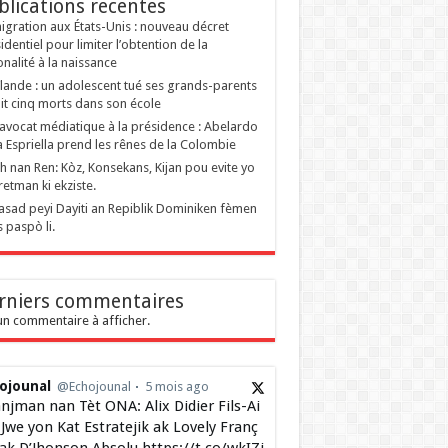
blications recentes
gration aux États-Unis : nouveau décret
identiel pour limiter l’obtention de la
onalité à la naissance
lande : un adolescent tué ses grands-parents
ait cinq morts dans son école
’avocat médiatique à la présidence : Abelardo
a Espriella prend les rênes de la Colombie
 nan Ren: Kòz, Konsekans, Kijan pou evite yo
retman ki ekziste.
sad peyi Dayiti an Repiblik Dominiken fèmen
s paspò li.
rniers commentaires
n commentaire à afficher.
ojounal
@Echojounal
5 mois ago
njman nan Tèt ONA: Alix Didier Fils-Ai
Jwe yon Kat Estratejik ak Lovely Franç