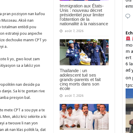
ois
Immigration aux États-
em
Unis : nouveau décret
la pran pozisyon nan kafou
présidentiel pour limiter
l’obtention de la
òn Musseau. Aksè nan
nationalité à la naissance
o totalman entèdi pou
août 7, 2026
Ech
on estrateji pou anpeche
 vize dechouke manm CPT yo
mon
yi a.
m a
ert
kote li yo, gwo kout zam
6 l
tiyasyon sa a lakòz yon
ad 
Thaïlande : un
adolescent tué ses
on 
grands-parents et fait
cinq morts dans son
wopolitèn nan deside pa
tps
école
 danje. Sa ki te gentan rive
août 7, 2026
o anba presyon bal.
 te mete CPT a sou pye a te
Men, akòz kriz sekirite a ki
eyi a twouve li nan yon
 ak nan klas politik la, dat