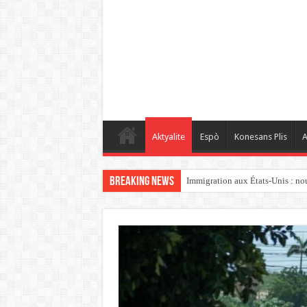
Aktyalite
Espò
Konesans Plis
A
Breaking News
Immigration aux États-Unis : nouv