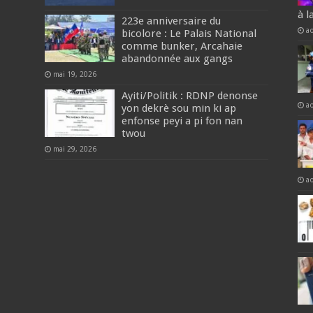
à l
223e anniversaire du
a
bicolore : Le Palais National
comme bunker, Arcahaie
abandonnée aux gangs
mai 19, 2026
Ayiti/Politik : RDNP denonse
a
yon dekrè sou min ki ap
enfonse peyi a pi fon nan
twou
mai 29, 2026
a