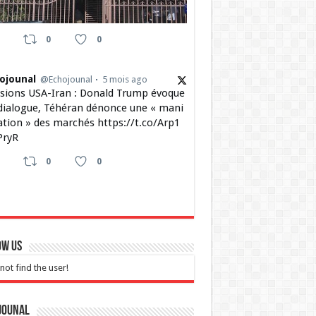
0
0
ojounal
@Echojounal
5 mois ago
sions USA-Iran : Donald Trump évoque
dialogue, Téhéran dénonce une « mani
ation » des marchés https://t.co/Arp1
ryR
0
0
ow Us
not find the user!
jounal