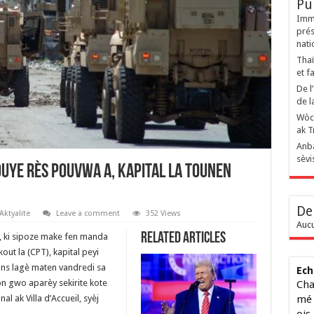
Pu
Immi
prés
nati
Thaï
et f
De l
de l
Wòch
ak T
Anba
sèvi
uye rès pouvwa a, kapital la tounen
De
Aktyalite
Leave a comment
352 Views
Aucu
Related Articles
, ki sipoze make fen manda
ut la (CPT), kapital peyi
ans lagè maten vandredi sa
Ech
on gwo aparèy sekirite kote
Cha
l ak Villa d’Accueil, syèj
mé 