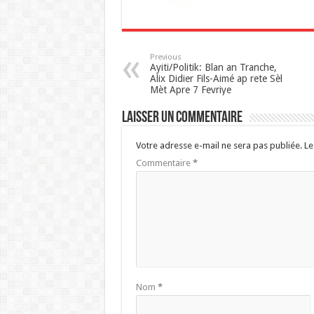
p
Previous
Ayiti/Politik: Blan an Tranche,
Alix Didier Fils-Aimé ap rete Sèl
Mèt Apre 7 Fevriye
Laisser un commentaire
Votre adresse e-mail ne sera pas publiée.
Le
Commentaire
*
Nom
*