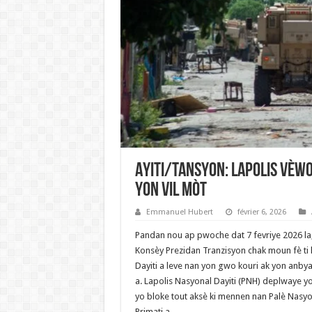
Ayiti/Tansyon: Lapolis vèwo
yon vil mòt
Emmanuel Hubert
février 6, 2026
Pandan nou ap pwoche dat 7 fevriye 2026 la
Konsèy Prezidan Tranzisyon chak moun fè ti ko
Dayiti a leve nan yon gwo kouri ak yon anby
a. Lapolis Nasyonal Dayiti (PNH) deplwaye y
yo bloke tout aksè ki mennen nan Palè Nasyona
Primati a.