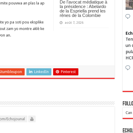
De l’avocat médiatique à
imite pouvwa an plas la ap
la présidence : Abelardo
de la Espriella prend les
rênes de la Colombie
ite yo pa soti pou eksplike
août 7, 2026
out zam yo montre aklè ke
Ech
yon an.
Ten
un 
pul
HCP
Stumbleupon
LinkedIn
Pinterest
Foll
Can 
om/Echojounal
Echo