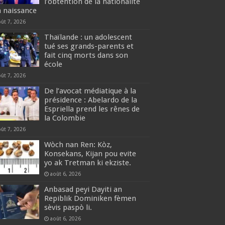
l’obtention de la nationalité
a naissance
oût 7, 2026
Thaïlande : un adolescent
tué ses grands-parents et
fait cinq morts dans son
école
oût 7, 2026
De l’avocat médiatique à la
présidence : Abelardo de la
Espriella prend les rênes de
la Colombie
oût 7, 2026
Wòch nan Ren: Kòz,
Konsekans, Kijan pou evite
yo ak Tretman ki ekziste.
août 6, 2026
Anbasad peyi Dayiti an
Repiblik Dominiken fèmen
sèvis paspò li.
août 6, 2026