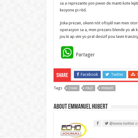
sa a reprezante yon pwen de manti kote lejit
kesyone pi rèd.
​Jiska prezan, okenn nòt ofisyèl nan men otor
operasyon sa a, men prezans blende yo ak k
jou ki ap vini yo pral desizif pou lavni tranzis
W
Partager
h
Facebook
Twitter
Share
a
Tags
CHAR
t
PALÈ
PRIMATI
s
About Emmanuel Hubert
A
@www.twitter.c
p