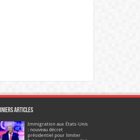
rniers articles
Immigration aux États-Unis
: nouveau décret
présidentiel pour limiter