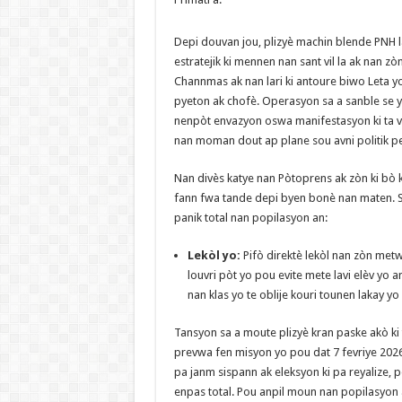
​Depi douvan jou, plizyè machin blende PNH 
estratejik ki mennen nan sant vil la ak nan z
Channmas ak nan lari ki antoure biwo Leta y
pyeton ak chofè. Operasyon sa a sanble se y
nenpòt envazyon oswa manifestasyon ki ta
nan moman dout ap plane sou avni politik pe
​Nan divès katye nan Pòtoprens ak zòn ki bò 
fann fwa tande depi byen bonè nan maten. Si
panik total nan popilasyon an:
Lekòl yo:
Pifò direktè lekòl nan zòn met
louvri pòt yo pou evite mete lavi elèv yo an
nan klas yo te oblije kouri tounen lakay y
​Tansyon sa a moute plizyè kran paske akò ki
prevwa fen misyon yo pou dat 7 fevriye 2026. 
pa janm sispann ak eleksyon ki pa reyalize, p
enpas total. Pou anpil moun nan popilasyon an