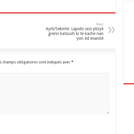
Next
Ayiti/Sekirite: Lapolis sezi plizyè
grenn katouch ki te kache nan
yon èd imanitè
s champs obligatoires sont indiqués avec
*