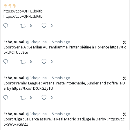
https://t.co/QHHLIbRitb
https://t.co/QHHLIbRitb
0
0
Echojounal
@Echojounal
5 mois ago
Sport/Serie A : Le Milan AC s’enflamme, l’Inter piétine à Florence https://t.c
o/5PCTUuc8cu
0
0
Echojounal
@Echojounal
5 mois ago
Sport/Premier League : Arsenal reste intouchable, Sunderland s’offre le D
erby https://t.co/rD0cRGZyTU
0
0
Echojounal
@Echojounal
5 mois ago
Sport /Liga : Le Barça assure, le Real Madrid s’adjuge le Derby ! https://t.c
o/SW5kaGl3Zz