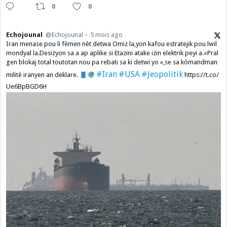
0
0
Echojounal
@Echojounal
5 mois ago
Iran menase pou li fèmen nèt detwa Omiz la,yon kafou estratejik pou lwil
mondyal la.Desizyon sa a ap aplike si Etazini atake izin elektrik peyi a.​«Pral
gen blokaj total toutotan nou pa rebati sa ki detwi yo »,se sa kòmandman
#Iran
#USA
#Jeopolitik
militè iranyen an deklare.
https://t.co/
Ue6BpBGD6H