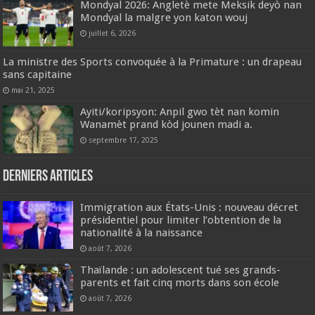
Mondyal 2026: Angletè mete Meksik deyò nan
Mondyal la malgre yon katon wouj
juillet 6, 2026
La ministre des Sports convoquée à la Primature : un drapeau
sans capitaine
mai 21, 2025
Ayiti/koripsyon: Anpil gwo tèt nan komin
Wanamèt prand kòd jounen madi a.
septembre 17, 2025
Derniers articles
Immigration aux États-Unis : nouveau décret
présidentiel pour limiter l’obtention de la
nationalité à la naissance
août 7, 2026
Thaïlande : un adolescent tué ses grands-
parents et fait cinq morts dans son école
août 7, 2026