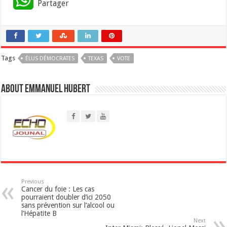
Partager
h
a
Tags
ÉLUS DÉMOCRATES
t
TEXAS
VOTE
s
About Emmanuel Hubert
A
p
p
Previous
Cancer du foie : Les cas
pourraient doubler d’ici 2050
sans prévention sur l’alcool ou
l’Hépatite B
Next