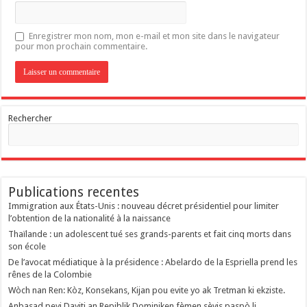
Enregistrer mon nom, mon e-mail et mon site dans le navigateur
pour mon prochain commentaire.
Rechercher
Publications recentes
Immigration aux États-Unis : nouveau décret présidentiel pour limiter
l’obtention de la nationalité à la naissance
Thaïlande : un adolescent tué ses grands-parents et fait cinq morts dans
son école
De l’avocat médiatique à la présidence : Abelardo de la Espriella prend les
rênes de la Colombie
Wòch nan Ren: Kòz, Konsekans, Kijan pou evite yo ak Tretman ki ekziste.
Anbasad peyi Dayiti an Repiblik Dominiken fèmen sèvis paspò li.