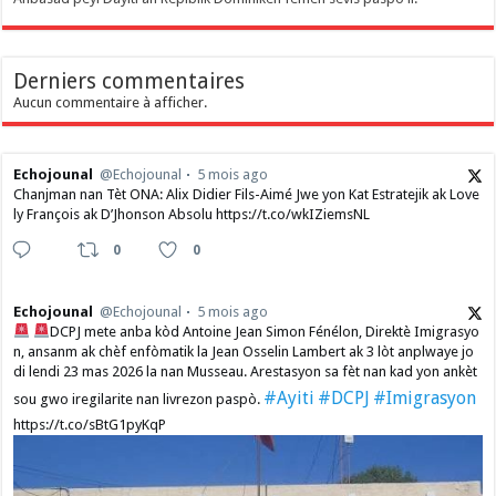
Derniers commentaires
Aucun commentaire à afficher.
Echojounal
@Echojounal
5 mois ago
Chanjman nan Tèt ONA: Alix Didier Fils-Aimé Jwe yon Kat Estratejik ak Love
ly François ak D’Jhonson Absolu https://t.co/wkIZiemsNL
0
0
Echojounal
@Echojounal
5 mois ago
DCPJ mete anba kòd Antoine Jean Simon Fénélon, Direktè Imigrasyo
n, ansanm ak chèf enfòmatik la Jean Osselin Lambert ak 3 lòt anplwaye jo
di lendi 23 mas 2026 la nan Musseau. Arestasyon sa fèt nan kad yon ankèt
#Ayiti
#DCPJ
#Imigrasyon
sou gwo iregilarite nan livrezon paspò.
https://t.co/sBtG1pyKqP