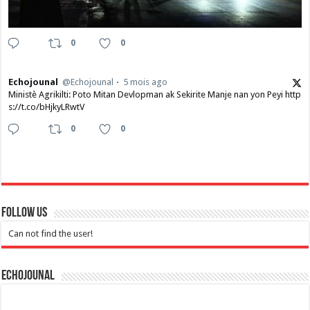
0
0
Echojounal
@Echojounal
5 mois ago
Ministè Agrikilti: Poto Mitan Devlopman ak Sekirite Manje nan yon Peyi http
s://t.co/bHjkyLRwtV
0
0
Follow Us
Can not find the user!
Echojounal