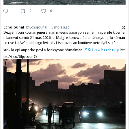
0
0
Echojounal
@Echojounal
5 mois ago
Dezyèm pàn kouran jeneral nan mwens pase yon semèn frape zile kiba na
n lannwit samdi 21 mas 2026 la. Malgre konvwa èd entènasyonal ki kòman
se rive La Avàn, anbago lwil oliv Lèzetazini an kontinye pete fyèl sistèm ele
#Kiba
#KrizEnèji
ktrik la epi anpeche peyi a fonksyone nòmalman.
htt
ps://t.co/6fjqcoun7k