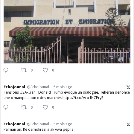
0
0
Echojounal
@Echojounal
5 mois ago
Tensions USA-Iran : Donald Trump évoque un dialogue, Téhéran dénonce
une « manipulation » des marchés https://t.co/Arp1HCPryR
0
0
Echojounal
@Echojounal
5 mois ago
Palman an: Kè demokrasi a ak vwa pèp la