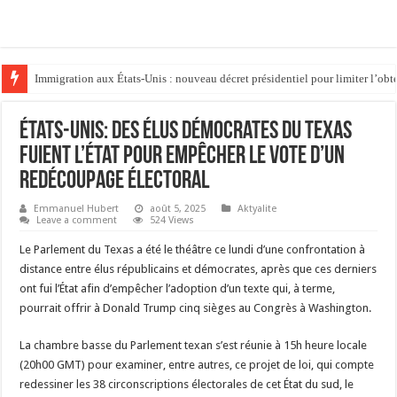
Immigration aux États-Unis : nouveau décret présidentiel pour limiter l’obte
Thaïlande : un adolescent tué ses grands-parents et fait cinq morts dans son
États-Unis: des élus démocrates du Texas
fuient l’État pour empêcher le vote d’un
redécoupage électoral
Emmanuel Hubert
août 5, 2025
Aktyalite
Leave a comment
524 Views
Le Parlement du Texas a été le théâtre ce lundi d’une confrontation à
distance entre élus républicains et démocrates, après que ces derniers
ont fui l’État afin d’empêcher l’adoption d’un texte qui, à terme,
pourrait offrir à Donald Trump cinq sièges au Congrès à Washington.
La chambre basse du Parlement texan s’est réunie à 15h heure locale
(20h00 GMT) pour examiner, entre autres, ce projet de loi, qui compte
redessiner les 38 circonscriptions électorales de cet État du sud, le