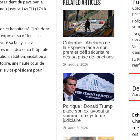
Pu
Related Articles
-président du pays par le
Colo
endu jusqu’à 14h TU (17h à
prem
Poli
somm
e et hospitalisé. Il n’a donc
Jorg
 exposer sa défense. La
décé
Colombie : Abelardo de
voté sa Kenya: le vice-
Viní
la Espriella face à son
rès malade» et «à l’hôpital»
premier défi sécuritaire
dans
dès sa prise de fonctions
tion, sédition, incitation à
La P
octobre, une haute cour de
août 8, 2026
renf
ar le vice-président pour
De
Aucu
Politique : Donald Trump
place son ex-avocat au
Ech
sommet du système
judiciaire
Cha
mé 
août 8, 2026
ois