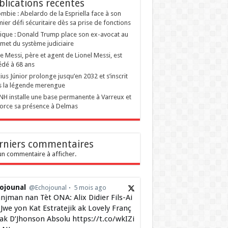
blications recentes
mbie : Abelardo de la Espriella face à son
ier défi sécuritaire dès sa prise de fonctions
tique : Donald Trump place son ex-avocat au
et du système judiciaire
e Messi, père et agent de Lionel Messi, est
dé à 68 ans
cius Júnior prolonge jusqu’en 2032 et s’inscrit
 la légende merengue
NH installe une base permanente à Varreux et
orce sa présence à Delmas
rniers commentaires
n commentaire à afficher.
ojounal
@Echojounal
5 mois ago
njman nan Tèt ONA: Alix Didier Fils-Ai
Jwe yon Kat Estratejik ak Lovely Franç
 ak D’Jhonson Absolu https://t.co/wkIZi