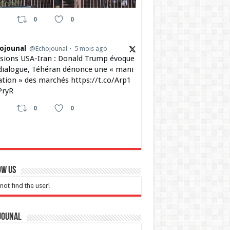
0
0
ojounal
@Echojounal
5 mois ago
sions USA-Iran : Donald Trump évoque
dialogue, Téhéran dénonce une « mani
ation » des marchés https://t.co/Arp1
ryR
0
0
ow Us
not find the user!
jounal