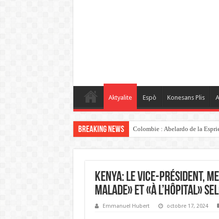
Aktyalite
Espò
Konesans Plis
A
Breaking News
Colombie : Abelardo de la Espriel
Kenya: le vice-président, me
malade» et «à l’hôpital» se
Emmanuel Hubert
octobre 17, 2024