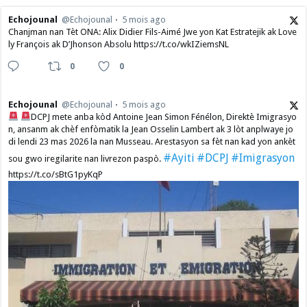
Echojounal
@Echojounal
5 mois ago
Chanjman nan Tèt ONA: Alix Didier Fils-Aimé Jwe yon Kat Estratejik ak Love
ly François ak D’Jhonson Absolu https://t.co/wkIZiemsNL
0
0
Echojounal
@Echojounal
5 mois ago
DCPJ mete anba kòd Antoine Jean Simon Fénélon, Direktè Imigrasyo
n, ansanm ak chèf enfòmatik la Jean Osselin Lambert ak 3 lòt anplwaye jo
di lendi 23 mas 2026 la nan Musseau. Arestasyon sa fèt nan kad yon ankèt
#Ayiti
#DCPJ
#Imigrasyon
sou gwo iregilarite nan livrezon paspò.
https://t.co/sBtG1pyKqP