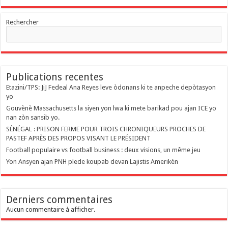
Rechercher
Publications recentes
Etazini/TPS: JiJ Fedeal Ana Reyes leve òdonans ki te anpeche depòtasyon
yo
Gouvènè Massachusetts la siyen yon lwa ki mete barikad pou ajan ICE yo
nan zòn sansib yo.
SÉNÉGAL : PRISON FERME POUR TROIS CHRONIQUEURS PROCHES DE
PASTEF APRÈS DES PROPOS VISANT LE PRÉSIDENT
Football populaire vs football business : deux visions, un même jeu
Yon Ansyen ajan PNH plede koupab devan Lajistis Amerikèn
Derniers commentaires
Aucun commentaire à afficher.