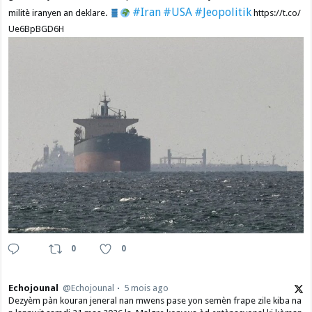
#Iran
#USA
#Jeopolitik
militè iranyen an deklare.
https://t.co/
Ue6BpBGD6H
0
0
Echojounal
@Echojounal
5 mois ago
Dezyèm pàn kouran jeneral nan mwens pase yon semèn frape zile kiba na