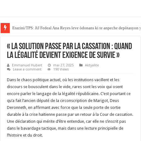
Etazini/TPS: JiJ Fedeal Ana Reyes leve òdonans ki te anpeche depòtasyon 
Gouvènè Massachusetts la siyen yon lwa ki mete barikad pou ajan ICE yo n
« La solution passe par la Cassation : quand
la légalité devient exigence de survie »
Emmanuel Hubert
mai 27, 2025
Aktyalite
Leave a comment
190 Views
Dans le chaos politique actuel, où les institutions vacillent et les
discours se bousculent dans le vide, rares sont les voix qui osent
encore parler le langage de la légalité républicaine. C’est pourtant ce
qu’a fait l’ancien député de la circonscription de Marigot, Deus
Deronneth, en affirmant avec force que la seule porte de sortie
durable à la crise haïtienne passe par un retour à la Cour de cassation.
Une déclaration qui mérite d’être entendue, car elle ne s’inscrit pas
dans le bavardage tactique, mais dans une lecture principielle de
l’histoire et du droit.