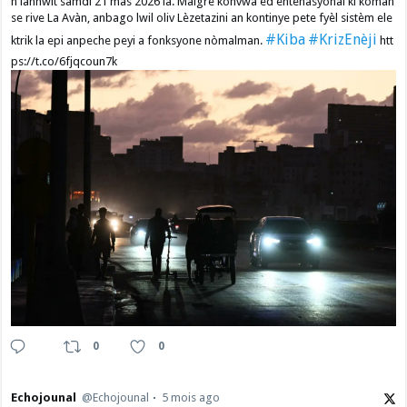
n lannwit samdi 21 mas 2026 la. Malgre konvwa èd entènasyonal ki kòman
se rive La Avàn, anbago lwil oliv Lèzetazini an kontinye pete fyèl sistèm ele
#Kiba
#KrizEnèji
ktrik la epi anpeche peyi a fonksyone nòmalman.
htt
ps://t.co/6fjqcoun7k
0
0
Echojounal
@Echojounal
5 mois ago