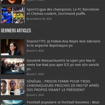
Sport/Ligue des champions: Le FC Barcelone
et Chelsea coulent, Dortmund piaffe.
novembre 26, 2025
Derniers articles
Etazini/TPS: JiJ Fedeal Ana Reyes leve òdonans
ki te anpeche depòtasyon yo
août 6, 2026
Gouvènè Massachusetts la siyen yon lwa ki
mete barikad pou ajan ICE yo nan zòn sansib
yo.
août 5, 2026
SÉNÉGAL : PRISON FERME POUR TROIS
CHRONIQUEURS PROCHES DE PASTEF APRÈS
DES PROPOS VISANT LE PRÉSIDENT
août 5, 2026
Football populaire vs football business : deux