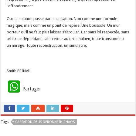
l’effondrement.
Oui, la solution passe par la cassation. Non comme une formule
magique, mais comme un point de repère. Une boussole. Un mur
porteur qu’il ne faut plus laisser s’écrouler. Car sans loi respectée, sans
arbitre indépendant, sans retour au droit haïtien, toute transition est
un mirage. Toute reconstruction, un simulacre.
Smith PRINVIL
W
Partager
h
a
Tags
CASSATION DEUS DERONNETH CHAOS
t
s