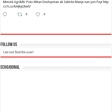
Ministè Agrikilti: Poto Mitan Devlopman ak Sekirite Manje nan yon Peyi http
s://t.co/bHjkyLRwtV
0
0
Follow Us
Can not find the user!
Echojounal