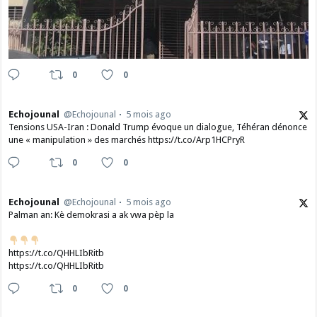
0
0
Echojounal
@Echojounal
5 mois ago
Tensions USA-Iran : Donald Trump évoque un dialogue, Téhéran dénonce
une « manipulation » des marchés https://t.co/Arp1HCPryR
0
0
Echojounal
@Echojounal
5 mois ago
Palman an: Kè demokrasi a ak vwa pèp la
https://t.co/QHHLIbRitb
https://t.co/QHHLIbRitb
0
0