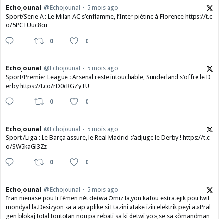
Echojounal
@Echojounal
5 mois ago
Sport/Serie A : Le Milan AC s’enflamme, l’Inter piétine à Florence https://t.c
o/5PCTUuc8cu
0
0
Echojounal
@Echojounal
5 mois ago
Sport/Premier League : Arsenal reste intouchable, Sunderland s’offre le D
erby https://t.co/rD0cRGZyTU
0
0
Echojounal
@Echojounal
5 mois ago
Sport /Liga : Le Barça assure, le Real Madrid s’adjuge le Derby ! https://t.c
o/SW5kaGl3Zz
0
0
Echojounal
@Echojounal
5 mois ago
Iran menase pou li fèmen nèt detwa Omiz la,yon kafou estratejik pou lwil
mondyal la.Desizyon sa a ap aplike si Etazini atake izin elektrik peyi a.​«Pral
gen blokaj total toutotan nou pa rebati sa ki detwi yo »,se sa kòmandman