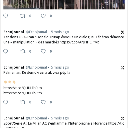
0
0
Echojounal
@Echojounal
5 mois ago
Tensions USA-Iran : Donald Trump évoque un dialogue, Téhéran dénonce
une « manipulation » des marchés https://t.co/Arp1HCPryR
0
0
Echojounal
@Echojounal
5 mois ago
Palman an: Kè demokrasi a ak vwa pèp la
https://t.co/QHHLIbRitb
https://t.co/QHHLIbRitb
0
0
Echojounal
@Echojounal
5 mois ago
Sport/Serie A : Le Milan AC s’enflamme, l’Inter piétine à Florence https://t.c