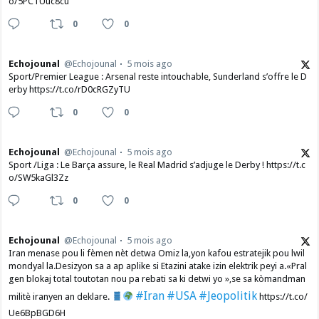
o/5PCTUuc8cu
0
0
Echojounal
@Echojounal
5 mois ago
Sport/Premier League : Arsenal reste intouchable, Sunderland s’offre le D
erby https://t.co/rD0cRGZyTU
0
0
Echojounal
@Echojounal
5 mois ago
Sport /Liga : Le Barça assure, le Real Madrid s’adjuge le Derby ! https://t.c
o/SW5kaGl3Zz
0
0
Echojounal
@Echojounal
5 mois ago
Iran menase pou li fèmen nèt detwa Omiz la,yon kafou estratejik pou lwil
mondyal la.Desizyon sa a ap aplike si Etazini atake izin elektrik peyi a.​«Pral
gen blokaj total toutotan nou pa rebati sa ki detwi yo »,se sa kòmandman
#Iran
#USA
#Jeopolitik
militè iranyen an deklare.
https://t.co/
Ue6BpBGD6H