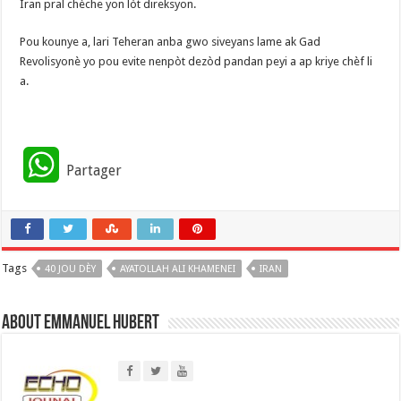
Iran pral chèche yon lòt direksyon.
Pou kounye a, lari Teheran anba gwo siveyans lame ak Gad
Revolisyonè yo pou evite nenpòt dezòd pandan peyi a ap kriye chèf li
a.
W
Partager
h
a
Tags
40 JOU DÈY
t
AYATOLLAH ALI KHAMENEI
IRAN
s
About Emmanuel Hubert
A
p