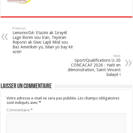
p
Previous
Lemonn/Gè: Etazini ak Izrayèl
Lage Bonm sou Iran, Teyeran
Reponn ak Gwo Lapli Misil sou
Baz Ameriken yo, bilan yo bay kè
sote!
Next
Sport/Qualifications U-20
CONCACAF 2026 : Haïti en
démonstration, Saint-Vincent
balayé !
Laisser un commentaire
Votre adresse e-mail ne sera pas publiée.
Les champs obligatoires
sont indiqués avec
*
Commentaire
*