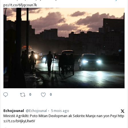
ps://t.co/6fjqcoun7k
0
0
Echojounal
@Echojounal
5 mois ago
Ministè Agrikilti: Poto Mitan Devlopman ak Sekirite Manje nan yon Peyi http
s://t.co/bHjkyLRwtV