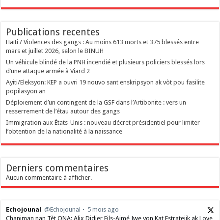
Publications recentes
Haïti / Violences des gangs : Au moins 613 morts et 375 blessés entre
mars et juillet 2026, selon le BINUH
Un véhicule blindé de la PNH incendié et plusieurs policiers blessés lors
d’une attaque armée à Viard 2
‎Ayiti/Eleksyon: KEP a ouvri 19 nouvo sant enskripsyon ak vòt pou fasilite
popilasyon an
Déploiement d’un contingent de la GSF dans l’Artibonite : vers un
resserrement de l’étau autour des gangs
Immigration aux États-Unis : nouveau décret présidentiel pour limiter
l’obtention de la nationalité à la naissance
Derniers commentaires
Aucun commentaire à afficher.
Echojounal
@Echojounal
5 mois ago
Chanjman nan Tèt ONA: Alix Didier Fils-Aimé Jwe yon Kat Estratejik ak Love