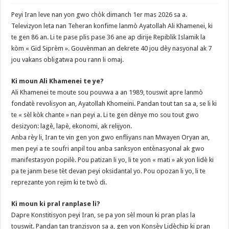
Peyi Iran leve nan yon gwo chòk dimanch 1er mas 2026 sa a.
Televizyon leta nan Teheran konfime lanmò Ayatollah Ali Khamenei, ki
te gen 86 an. Li te pase plis pase 36 ane ap dirije Repiblik Islamik la
kòm « Gid Siprèm ». Gouvènman an dekrete 40 jou dèy nasyonal ak 7
jou vakans obligatwa pou rann li omaj.
Ki moun Ali Khamenei te ye?
Ali Khamenei te moute sou pouvwa a an 1989, touswit apre lanmò
fondatè revolisyon an, Ayatollah Khomeini. Pandan tout tan sa a, se li ki
te « sèl kòk chante » nan peyi a. Li te gen dènye mo sou tout gwo
desizyon: lagè, lapè, ekonomi, ak relijyon.
Anba rèy li, Iran te vin gen yon gwo enfliyans nan Mwayen Oryan an,
men peyi a te soufri anpil tou anba sanksyon entènasyonal ak gwo
manifestasyon popilè. Pou patizan li yo, li te yon « mati » ak yon lidè ki
pa te janm bese tèt devan peyi oksidantal yo. Pou opozan li yo, li te
reprezante yon rejim ki te twò di.
Ki moun ki pral ranplase li?
Dapre Konstitisyon peyi Iran, se pa yon sèl moun ki pran plas la
touswit. Pandan tan tranzisyon sa a, gen yon Konsèy Lidèchip ki pran