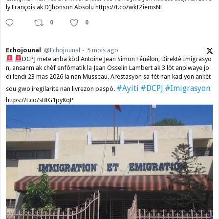
ly François ak D’Jhonson Absolu https://t.co/wkIZiemsNL
0
0
Echojounal
@Echojounal
5 mois ago
DCPJ mete anba kòd Antoine Jean Simon Fénélon, Direktè Imigrasyo
n, ansanm ak chèf enfòmatik la Jean Osselin Lambert ak 3 lòt anplwaye jo
di lendi 23 mas 2026 la nan Musseau. Arestasyon sa fèt nan kad yon ankèt
#Ayiti
#DCPJ
#Imigrasyon
sou gwo iregilarite nan livrezon paspò.
https://t.co/sBtG1pyKqP