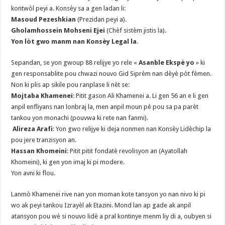
kontwòl peyi a. Konsèy sa a gen ladan li:
Masoud Pezeshkian
(Prezidan peyi a).
Gholamhossein Mohseni Ejei
(Chèf sistèm jistis la).
Yon lòt gwo manm nan Konsèy Legal la
.
Sepandan, se yon gwoup 88 relijye yo rele «
Asanble Ekspè yo
» ki
gen responsablite pou chwazi nouvo Gid Siprèm nan dèyè pòt fèmen.
Non ki plis ap sikile pou ranplase li nèt se:
Mojtaba Khamenei
: Pitit gason Ali Khamenei a. Li gen 56 an e li gen
anpil enfliyans nan lonbraj la, men anpil moun pè pou sa pa parèt
tankou yon monachi (pouvwa ki rete nan fanmi).
Alireza Arafi
: Yon gwo relijye ki deja nonmen nan Konsèy Lidèchip la
pou jere tranzisyon an.
Hassan Khomeini
: Pitit pitit fondatè revolisyon an (Ayatollah
Khomeini), ki gen yon imaj ki pi modere.
Yon avni ki flou.
Lanmò Khamenei rive nan yon moman kote tansyon yo nan nivo ki pi
wo ak peyi tankou Izrayèl ak Etazini. Mond lan ap gade ak anpil
atansyon pou wè si nouvo lidè a pral kontinye menm liy di a, oubyen si