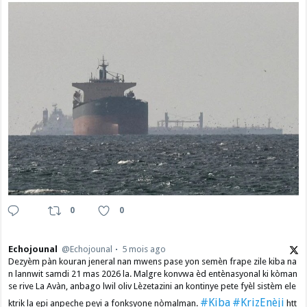
0
0
Echojounal
@Echojounal
5 mois ago
Dezyèm pàn kouran jeneral nan mwens pase yon semèn frape zile kiba na
n lannwit samdi 21 mas 2026 la. Malgre konvwa èd entènasyonal ki kòman
se rive La Avàn, anbago lwil oliv Lèzetazini an kontinye pete fyèl sistèm ele
#Kiba
#KrizEnèji
ktrik la epi anpeche peyi a fonksyone nòmalman.
htt