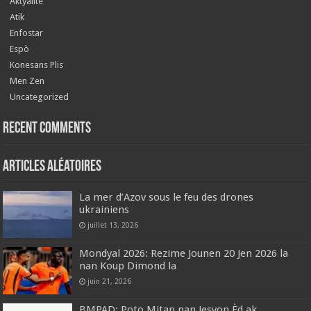
Aktyalite
Atik
Enfostar
Espò
Konesans Plis
Men Zen
Uncategorized
Recent Comments
Articles aléatoires
La mer d’Azov sous le feu des drones
ukrainiens
juillet 13, 2026
Mondyal 2026: Rezime Jounen 20 Jen 2026 la
nan Koup Dimond la
juin 21, 2026
BMPAD: Poto Mitan nan Jesyon Èd ak