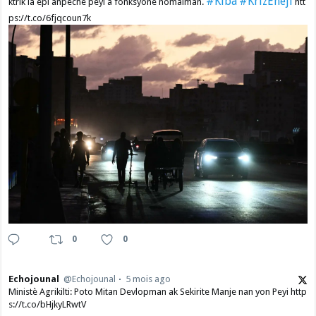
#Kiba
#KrizEnèji
ktrik la epi anpeche peyi a fonksyone nòmalman.
htt
ps://t.co/6fjqcoun7k
0
0
Echojounal
@Echojounal
5 mois ago
Ministè Agrikilti: Poto Mitan Devlopman ak Sekirite Manje nan yon Peyi http
s://t.co/bHjkyLRwtV