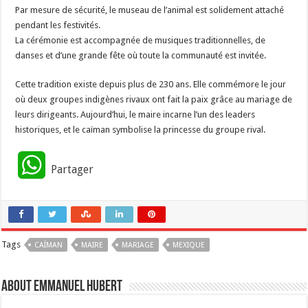
Par mesure de sécurité, le museau de l’animal est solidement attaché
pendant les festivités.
La cérémonie est accompagnée de musiques traditionnelles, de
danses et d’une grande fête où toute la communauté est invitée.
Cette tradition existe depuis plus de 230 ans. Elle commémore le jour
où deux groupes indigènes rivaux ont fait la paix grâce au mariage de
leurs dirigeants. Aujourd’hui, le maire incarne l’un des leaders
historiques, et le caïman symbolise la princesse du groupe rival.
W
Partager
h
a
Tags
CAÏMAN
t
MAIRE
MARIAGE
MEXIQUE
s
About Emmanuel Hubert
A