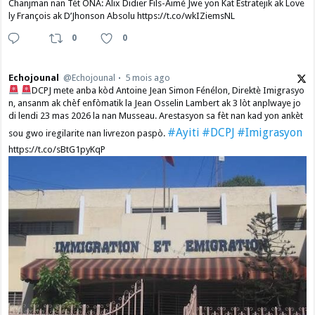
Chanjman nan Tèt ONA: Alix Didier Fils-Aimé Jwe yon Kat Estratejik ak Love
ly François ak D’Jhonson Absolu https://t.co/wkIZiemsNL
0
0
Echojounal
@Echojounal
5 mois ago
DCPJ mete anba kòd Antoine Jean Simon Fénélon, Direktè Imigrasyo
n, ansanm ak chèf enfòmatik la Jean Osselin Lambert ak 3 lòt anplwaye jo
di lendi 23 mas 2026 la nan Musseau. Arestasyon sa fèt nan kad yon ankèt
#Ayiti
#DCPJ
#Imigrasyon
sou gwo iregilarite nan livrezon paspò.
https://t.co/sBtG1pyKqP