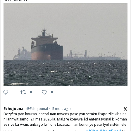
0
0
Echojounal
@Echojounal
5 mois ago
Dezyèm pàn kouran jeneral nan mwens pase yon semèn frape zile kiba na
n lannwit samdi 21 mas 2026 la. Malgre konvwa èd entènasyonal ki kòman
se rive La Avàn, anbago lwil oliv Lèzetazini an kontinye pete fyèl sistèm ele