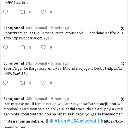
o/5PCTUuc8cu
0
0
Echojounal
@Echojounal
5 mois ago
Sport/Premier League : Arsenal reste intouchable, Sunderland s’offre le D
erby https://t.co/rD0cRGZyTU
0
0
Echojounal
@Echojounal
5 mois ago
Sport /Liga : Le Barça assure, le Real Madrid s’adjuge le Derby ! https://t.c
o/SW5kaGl3Zz
0
0
Echojounal
@Echojounal
5 mois ago
Iran menase pou li fèmen nèt detwa Omiz la,yon kafou estratejik pou lwil
mondyal la.Desizyon sa a ap aplike si Etazini atake izin elektrik peyi a.​«Pral
gen blokaj total toutotan nou pa rebati sa ki detwi yo »,se sa kòmandman
#Iran
#USA
#Jeopolitik
militè iranyen an deklare.
https://t.co/
Ue6BpBGD6H