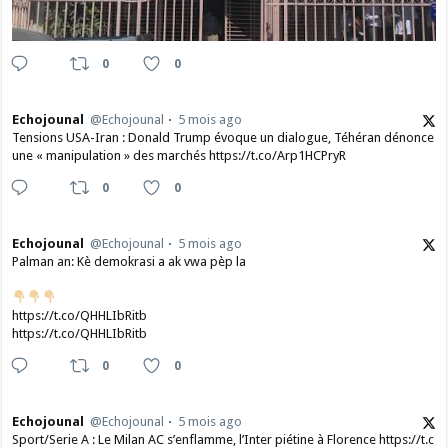
0
0
Echojounal
@Echojounal
5 mois ago
Tensions USA-Iran : Donald Trump évoque un dialogue, Téhéran dénonce
une « manipulation » des marchés https://t.co/Arp1HCPryR
0
0
Echojounal
@Echojounal
5 mois ago
Palman an: Kè demokrasi a ak vwa pèp la
https://t.co/QHHLIbRitb
https://t.co/QHHLIbRitb
0
0
Echojounal
@Echojounal
5 mois ago
Sport/Serie A : Le Milan AC s’enflamme, l’Inter piétine à Florence https://t.c