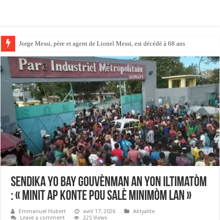
Jorge Messi, père et agent de Lionel Messi, est décédé à 68 ans
Vinícius Júnior prolonge jusqu’en 2032 et s’inscrit dans la légende mereng
Sendika yo bay gouvènman an yon iltimatòm
: « Minit ap konte pou salè minimòm lan »
Emmanuel Hubert
avril 17, 2026
Aktyalite
Leave a comment
225 Views