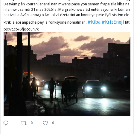
Dezyèm pàn kouran jeneral nan mwens pase yon semèn frape zile kiba na
n lannwit samdi 21 mas 2026 la. Malgre konvwa èd entènasyonal ki kòman
se rive La Avàn, anbago lwil oliv Lèzetazini an kontinye pete fyèl sistèm ele
#Kiba
#KrizEnèji
ktrik la epi anpeche peyi a fonksyone nòmalman.
htt
ps://t.co/6fjqcoun7k
0
0