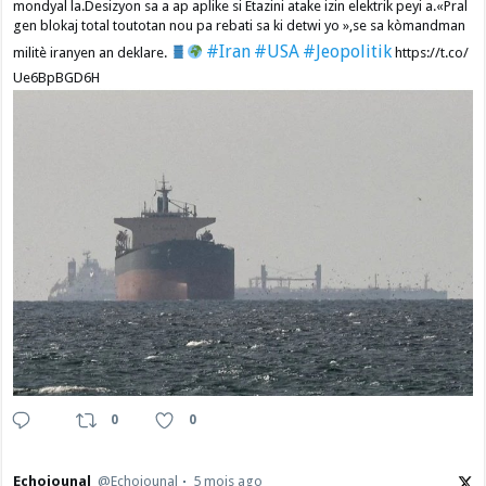
mondyal la.Desizyon sa a ap aplike si Etazini atake izin elektrik peyi a.​«Pral
gen blokaj total toutotan nou pa rebati sa ki detwi yo »,se sa kòmandman
#Iran
#USA
#Jeopolitik
militè iranyen an deklare.
https://t.co/
Ue6BpBGD6H
0
0
Echojounal
@Echojounal
5 mois ago