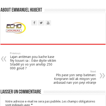
s
About Emmanuel Hubert
A
p
p
Previous
Lajan antèman pou kache kase
fèy kouvri sa : Èske diyite viktim
Sitadèl yo vo yon anvlòp 250
000 goud ?
Next
Plis pase yon senp batiman:
Konprann wòl ak misyon yon
anbasad nan yon peyi etranje
Laisser un commentaire
Votre adresse e-mail ne sera pas publiée.
Les champs obligatoires
sont indiqués avec
*