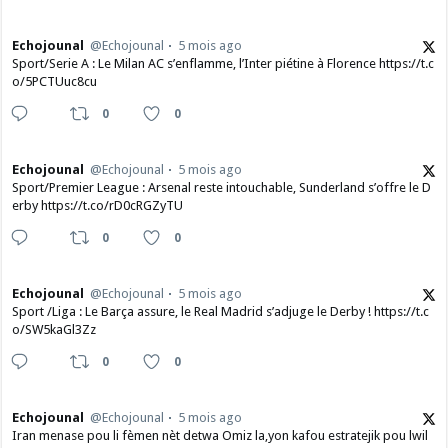
Echojounal
@Echojounal
5 mois ago
Sport/Serie A : Le Milan AC s’enflamme, l’Inter piétine à Florence https://t.c
o/5PCTUuc8cu
0
0
Echojounal
@Echojounal
5 mois ago
Sport/Premier League : Arsenal reste intouchable, Sunderland s’offre le D
erby https://t.co/rD0cRGZyTU
0
0
Echojounal
@Echojounal
5 mois ago
Sport /Liga : Le Barça assure, le Real Madrid s’adjuge le Derby ! https://t.c
o/SW5kaGl3Zz
0
0
Echojounal
@Echojounal
5 mois ago
Iran menase pou li fèmen nèt detwa Omiz la,yon kafou estratejik pou lwil