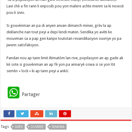
‎Lavi chè a fin rann li enposib pou yon malere achte menm sa ki nesesè
pou li siviv.
‎Si gouvènman an pa di anyen anvan dimanch minwi, grèv la ap
deklanche nan tout peyi a depi lendi maten. Sendika yo avèti ke
mouvman sa a pap gen kanpe toutotan revandikasyon ouvriye yo pa
jwenn satisfaksyon.
‎Pandan nou ap tann limit iltimatòm lan rive, popilasyon an ap gade ak
kè sote si gouvènman an ap fè yon pa annaryè oswa si se yon lòt
semèn « lock » ki ap tann peyi a ankò.
W
Partager
h
a
Tags
GRÈV
t
OUVRIYE
SENDIKA