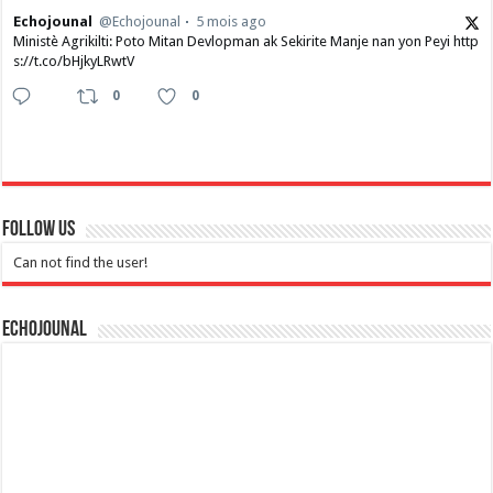
Echojounal
@Echojounal
5 mois ago
Ministè Agrikilti: Poto Mitan Devlopman ak Sekirite Manje nan yon Peyi http
s://t.co/bHjkyLRwtV
0
0
Follow Us
Can not find the user!
Echojounal