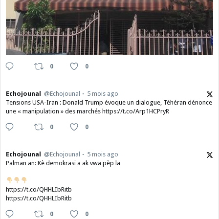
0
0
Echojounal
@Echojounal
5 mois ago
Tensions USA-Iran : Donald Trump évoque un dialogue, Téhéran dénonce
une « manipulation » des marchés https://t.co/Arp1HCPryR
0
0
Echojounal
@Echojounal
5 mois ago
Palman an: Kè demokrasi a ak vwa pèp la
https://t.co/QHHLIbRitb
https://t.co/QHHLIbRitb
0
0