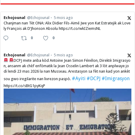
Echojounal
@Echojounal
5 mois ago
Chanjman nan Tèt ONA: Alix Didier Fils-Aimé Jwe yon Kat Estratejik ak Love
ly François ak D’Jhonson Absolu https://t.co/wkIZiemsNL
0
0
Echojounal
@Echojounal
5 mois ago
DCPJ mete anba kòd Antoine Jean Simon Fénélon, Direktè Imigrasyo
n, ansanm ak chèf enfòmatik la Jean Osselin Lambert ak 3 lòt anplwaye jo
di lendi 23 mas 2026 la nan Musseau. Arestasyon sa fèt nan kad yon ankèt
#Ayiti
#DCPJ
#Imigrasyon
sou gwo iregilarite nan livrezon paspò.
https://t.co/sBtG1pyKqP