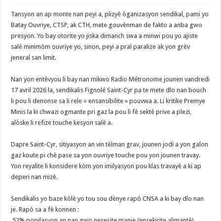
Tansyon an ap monte nan peyi a, plizyè òganizasyon sendikal, pami yo
Batay Ouvriye, CTSP, ak CTH, mete gouvènman de fakto a anba gwo
presyon. Yo bay otorite yo jiska dimanch swa a minwi pou yo ajiste
salè minimòm ouvriye yo, sinon, peyi a pral paralize ak yon grèv
jeneral san limit.
‎Nan yon entèvyou li bay nan mikwo Radio Métronome jounen vandredi
17 avril 2026 la, sendikalis Fignolé Saint-Cyr pa te mete dlo nan bouch
li pou li denonse sa li rele « ensansibilite » pouvwa a. Li kritike Premye
Minis la ki chwazi ogmante pri gaz la pou li fè sektè prive a plezi,
alòske li refize touche kesyon salè a.
‎Dapre Saint-Cyr, sitiyasyon an vin tèlman grav, jounen jodi a yon galon
gaz koute pi chè pase sa yon ouvriye touche pou yon jounen travay.
Yon reyalite li konsidere kòm yon imilyasyon pou klas travayè a ki ap
deperi nan mizè.
‎Sendikalis yo baze kòlè yo tou sou dènye rapò CNSA a ki bay dlo nan
je. Rapò sa a fè konnen :
‎ 52% popilasyon an nan gwo nesesite manje (ensekirite alimantè).