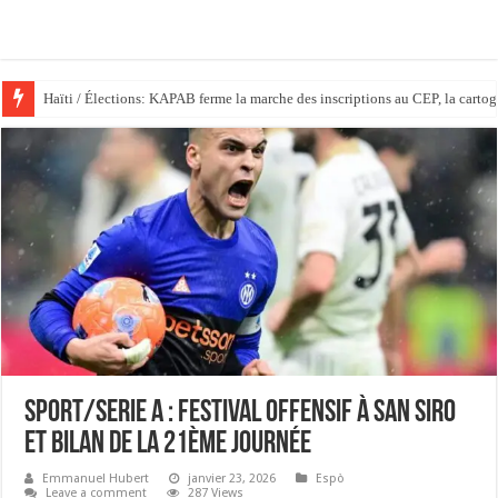
Haïti / Élections: KAPAB ferme la marche des inscriptions au CEP, la cartog
Haïti /Insécurité : MSF contraint de suspendre à nouveau ses activités à l’h
Sport/Serie A : Festival offensif à San Siro
et bilan de la 21ème journée
Emmanuel Hubert
janvier 23, 2026
Espò
Leave a comment
287 Views