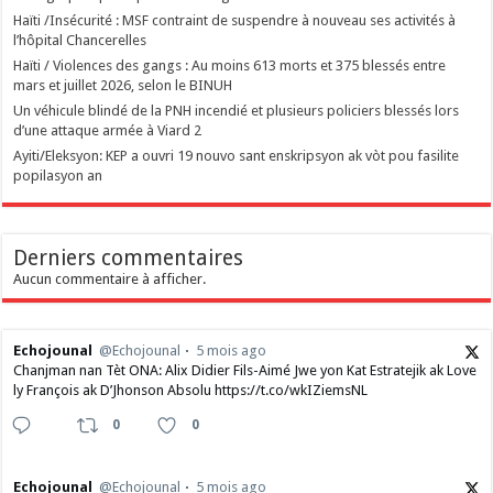
Haïti /Insécurité : MSF contraint de suspendre à nouveau ses activités à
l’hôpital Chancerelles
Haïti / Violences des gangs : Au moins 613 morts et 375 blessés entre
mars et juillet 2026, selon le BINUH
Un véhicule blindé de la PNH incendié et plusieurs policiers blessés lors
d’une attaque armée à Viard 2
‎Ayiti/Eleksyon: KEP a ouvri 19 nouvo sant enskripsyon ak vòt pou fasilite
popilasyon an
Derniers commentaires
Aucun commentaire à afficher.
Echojounal
@Echojounal
5 mois ago
Chanjman nan Tèt ONA: Alix Didier Fils-Aimé Jwe yon Kat Estratejik ak Love
ly François ak D’Jhonson Absolu https://t.co/wkIZiemsNL
0
0
Echojounal
@Echojounal
5 mois ago