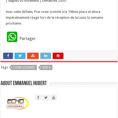
| Naples vs Fiorentina | Dimanche 25/01
Avec cette défaite, Pise reste scotché à la 19ème place et devra
impérativement réagir lors de la réception de la Lazio la semaine
prochaine.
W
Partager
h
a
Tags
21EME JOURNÉE
t
SERI A
s
About Emmanuel Hubert
A
p
p