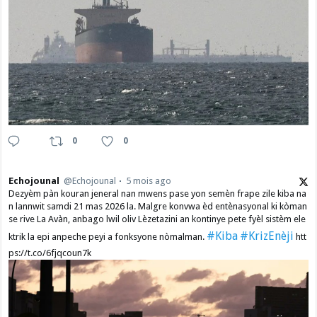
0
0
Echojounal
@Echojounal
5 mois ago
Dezyèm pàn kouran jeneral nan mwens pase yon semèn frape zile kiba na
n lannwit samdi 21 mas 2026 la. Malgre konvwa èd entènasyonal ki kòman
se rive La Avàn, anbago lwil oliv Lèzetazini an kontinye pete fyèl sistèm ele
#Kiba
#KrizEnèji
ktrik la epi anpeche peyi a fonksyone nòmalman.
htt
ps://t.co/6fjqcoun7k