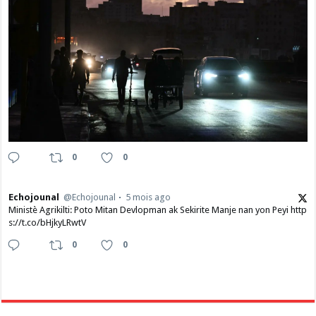
0
0
Echojounal
@Echojounal
5 mois ago
Ministè Agrikilti: Poto Mitan Devlopman ak Sekirite Manje nan yon Peyi http
s://t.co/bHjkyLRwtV
0
0