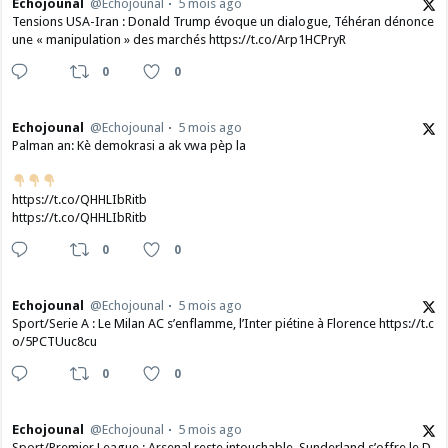
Echojounal
@Echojounal
5 mois ago
Tensions USA-Iran : Donald Trump évoque un dialogue, Téhéran dénonce
une « manipulation » des marchés https://t.co/Arp1HCPryR
0
0
Echojounal
@Echojounal
5 mois ago
Palman an: Kè demokrasi a ak vwa pèp la
https://t.co/QHHLIbRitb
https://t.co/QHHLIbRitb
0
0
Echojounal
@Echojounal
5 mois ago
Sport/Serie A : Le Milan AC s’enflamme, l’Inter piétine à Florence https://t.c
o/5PCTUuc8cu
0
0
Echojounal
@Echojounal
5 mois ago
Sport/Premier League : Arsenal reste intouchable, Sunderland s’offre le D