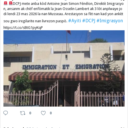
DCPJ mete anba kòd Antoine Jean Simon Fénélon, Direktè Imigrasyo
n, ansanm ak chèf enfòmatik la Jean Osselin Lambert ak 3 lòt anplwaye jo
di lendi 23 mas 2026 la nan Musseau. Arestasyon sa fèt nan kad yon ankèt
#Ayiti
#DCPJ
#Imigrasyon
sou gwo iregilarite nan livrezon paspò.
https://t.co/sBtG1pyKqP
0
0