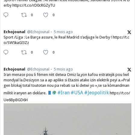
erby https://t.co/rD0cRGZyTU
0
0
Echojounal
@Echojounal
5 mois ago
Sport /Liga : Le Barça assure, le Real Madrid s’adjuge le Derby ! https://t.c
o/SW5kaGl3Zz
0
0
Echojounal
@Echojounal
5 mois ago
Iran menase pou li fèmen nèt detwa Omiz la,yon kafou estratejik pou lwil
mondyal la.Desizyon sa a ap aplike si Etazini atake izin elektrik peyi a.​«Pral
gen blokaj total toutotan nou pa rebati sa ki detwi yo »,se sa kòmandman
#Iran
#USA
#Jeopolitik
militè iranyen an deklare.
https://t.co/
Ue6BpBGD6H