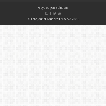
Kreye pa
JGB Solutions
© Echojounal Tout droit reservé 2026