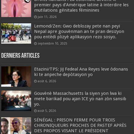
premier pays d’Amérique latine à interdire les
mutilations génitales féminines
juin 11, 2026
Lemond/Zen: Gwo deblozay pete nan peyi
Nepal apre gouvènman an te pran desizyon
pou entèdi plizyè aplikasyon rezo sosyo.
septembre 10, 2025
Derniers articles
Etazini/TPS: JiJ Fedeal Ana Reyes leve òdonans
ki te anpeche depòtasyon yo
août 6, 2026
Gouvènè Massachusetts la siyen yon lwa ki
mete barikad pou ajan ICE yo nan zòn sansib
yo.
août 5, 2026
SÉNÉGAL : PRISON FERME POUR TROIS
CHRONIQUEURS PROCHES DE PASTEF APRÈS
DES PROPOS VISANT LE PRÉSIDENT