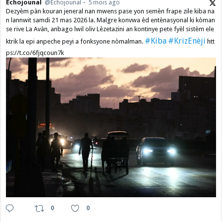
Echojounal
@Echojounal
5 mois ago
Dezyèm pàn kouran jeneral nan mwens pase yon semèn frape zile kiba na
n lannwit samdi 21 mas 2026 la. Malgre konvwa èd entènasyonal ki kòman
se rive La Avàn, anbago lwil oliv Lèzetazini an kontinye pete fyèl sistèm ele
#Kiba
#KrizEnèji
ktrik la epi anpeche peyi a fonksyone nòmalman.
htt
ps://t.co/6fjqcoun7k
0
0