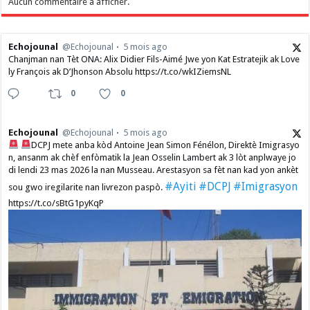
Aucun commentaire à afficher.
Echojounal
@Echojounal
5 mois ago
Chanjman nan Tèt ONA: Alix Didier Fils-Aimé Jwe yon Kat Estratejik ak Love
ly François ak D’Jhonson Absolu https://t.co/wkIZiemsNL
0
0
Echojounal
@Echojounal
5 mois ago
DCPJ mete anba kòd Antoine Jean Simon Fénélon, Direktè Imigrasyo
n, ansanm ak chèf enfòmatik la Jean Osselin Lambert ak 3 lòt anplwaye jo
di lendi 23 mas 2026 la nan Musseau. Arestasyon sa fèt nan kad yon ankèt
#Ayiti
#DCPJ
#Imigrasyon
sou gwo iregilarite nan livrezon paspò.
https://t.co/sBtG1pyKqP