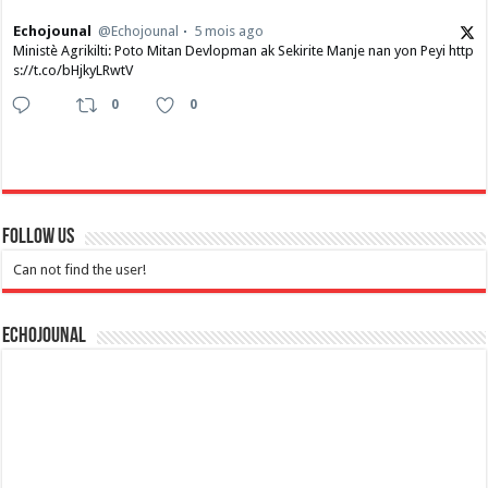
Echojounal
@Echojounal
5 mois ago
Ministè Agrikilti: Poto Mitan Devlopman ak Sekirite Manje nan yon Peyi http
s://t.co/bHjkyLRwtV
0
0
Follow Us
Can not find the user!
Echojounal