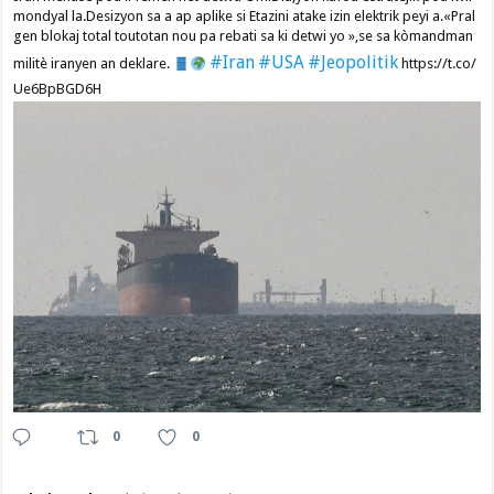
mondyal la.Desizyon sa a ap aplike si Etazini atake izin elektrik peyi a.​«Pral
gen blokaj total toutotan nou pa rebati sa ki detwi yo »,se sa kòmandman
#Iran
#USA
#Jeopolitik
militè iranyen an deklare.
https://t.co/
Ue6BpBGD6H
0
0