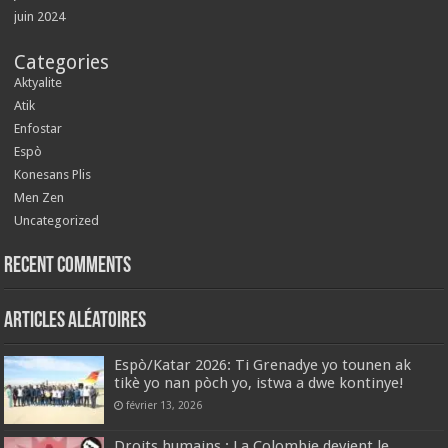
juin 2024
Categories
Aktyalite
Atik
Enfostar
Espò
Konesans Plis
Men Zen
Uncategorized
Recent Comments
Articles aléatoires
Espò/Katar 2026: Ti Grenadye yo tounen ak
tikè yo nan pòch yo, istwa a dwe kontinye!
février 13, 2026
‎Droits humains : La Colombie devient le