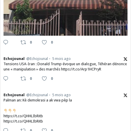
0
0
Echojounal
@Echojounal
5 mois ago
Tensions USA-Iran : Donald Trump évoque un dialogue, Téhéran dénonce
une « manipulation » des marchés https://t.co/Arp1HCPryR
0
0
Echojounal
@Echojounal
5 mois ago
Palman an: Kè demokrasi a ak vwa pèp la
https://t.co/QHHLIbRitb
https://t.co/QHHLIbRitb
0
0