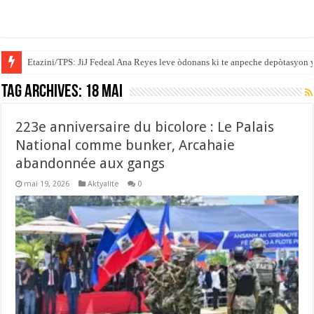
Etazini/TPS: JiJ Fedeal Ana Reyes leve òdonans ki te anpeche depòtasyon 
Tag Archives:
18 mai
223e anniversaire du bicolore : Le Palais
National comme bunker, Arcahaie
abandonnée aux gangs
mai 19, 2026
Aktyalite
0