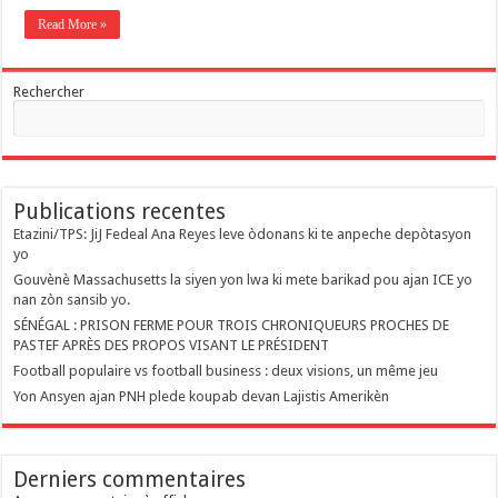
Read More »
Rechercher
Publications recentes
Etazini/TPS: JiJ Fedeal Ana Reyes leve òdonans ki te anpeche depòtasyon
yo
Gouvènè Massachusetts la siyen yon lwa ki mete barikad pou ajan ICE yo
nan zòn sansib yo.
SÉNÉGAL : PRISON FERME POUR TROIS CHRONIQUEURS PROCHES DE
PASTEF APRÈS DES PROPOS VISANT LE PRÉSIDENT
Football populaire vs football business : deux visions, un même jeu
Yon Ansyen ajan PNH plede koupab devan Lajistis Amerikèn
Derniers commentaires