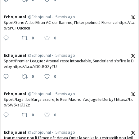
Echojounal
@Echojounal
5 mois ago
Sport/Serie A : Le Milan AC s’enflamme, l’Inter piétine à Florence https://t.c
o/5PCTUuc8cu
0
0
Echojounal
@Echojounal
5 mois ago
Sport/Premier League : Arsenal reste intouchable, Sunderland s’offre le D
erby https://t.co/rD0cRGZyTU
0
0
Echojounal
@Echojounal
5 mois ago
Sport /Liga : Le Barça assure, le Real Madrid s’adjuge le Derby ! https://t.c
o/SW5kaGl3Zz
0
0
Echojounal
@Echojounal
5 mois ago
Iran menase pou li fèmen nèt detwa Omiz la,yon kafou estratejik pou lwil