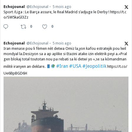
Echojounal
@Echojounal
5 mois ago
Sport /Liga : Le Barça assure, le Real Madrid s’adjuge le Derby ! https://t.c
o/SW5kaGl3Zz
0
0
Echojounal
@Echojounal
5 mois ago
Iran menase pou li fèmen nèt detwa Omiz la,yon kafou estratejik pou lwil
mondyal la.Desizyon sa a ap aplike si Etazini atake izin elektrik peyi a.​«Pral
gen blokaj total toutotan nou pa rebati sa ki detwi yo »,se sa kòmandman
#Iran
#USA
#Jeopolitik
militè iranyen an deklare.
https://t.co/
Ue6BpBGD6H