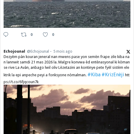
0
0
Echojounal
@Echojounal
5 mois ago
Dezyèm pàn kouran jeneral nan mwens pase yon semèn frape zile kiba na
n lannwit samdi 21 mas 2026 la. Malgre konvwa èd entènasyonal ki kòman
se rive La Avàn, anbago lwil oliv Lèzetazini an kontinye pete fyèl sistèm ele
#Kiba
#KrizEnèji
ktrik la epi anpeche peyi a fonksyone nòmalman.
htt
ps://t.co/6fjqcoun7k