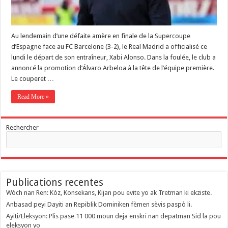
Au lendemain d’une défaite amère en finale de la Supercoupe
d’Espagne face au FC Barcelone (3-2), le Real Madrid a officialisé ce
lundi le départ de son entraîneur, Xabi Alonso. Dans la foulée, le club a
annoncé la promotion d’Álvaro Arbeloa à la tête de l’équipe première. ​
​Le couperet …
Read More »
Rechercher
Publications recentes
Wòch nan Ren: Kòz, Konsekans, Kijan pou evite yo ak Tretman ki ekziste.
Anbasad peyi Dayiti an Repiblik Dominiken fèmen sèvis paspò li.
Ayiti/Eleksyon: Plis pase 11 000 moun deja enskri nan depatman Sid la pou
eleksyon yo