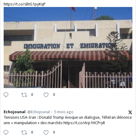
https://t.co/sBtG1pyKqP
0
0
Echojounal
@Echojounal
5 mois ago
Tensions USA-Iran : Donald Trump évoque un dialogue, Téhéran dénonce
une « manipulation » des marchés https://t.co/Arp1HCPryR
0
0