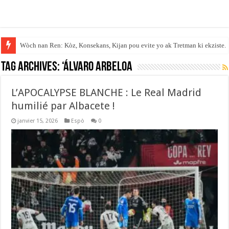
Wòch nan Ren: Kòz, Konsekans, Kijan pou evite yo ak Tretman ki ekziste.
Tag Archives:
‘Álvaro Arbeloa
L’APOCALYPSE BLANCHE : Le Real Madrid
humilié par Albacete !
janvier 15, 2026
Espò
0