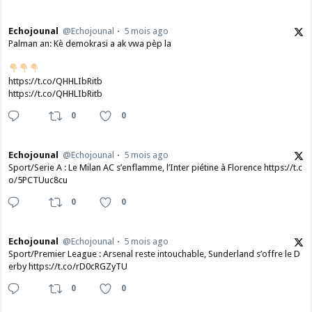
Echojounal
@Echojounal
5 mois ago
Palman an: Kè demokrasi a ak vwa pèp la
https://t.co/QHHLIbRitb
https://t.co/QHHLIbRitb
0
0
Echojounal
@Echojounal
5 mois ago
Sport/Serie A : Le Milan AC s’enflamme, l’Inter piétine à Florence https://t.c
o/5PCTUuc8cu
0
0
Echojounal
@Echojounal
5 mois ago
Sport/Premier League : Arsenal reste intouchable, Sunderland s’offre le D
erby https://t.co/rD0cRGZyTU
0
0