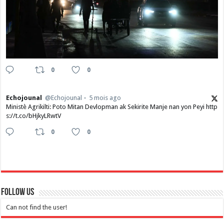
0
0
Echojounal
@Echojounal
5 mois ago
Ministè Agrikilti: Poto Mitan Devlopman ak Sekirite Manje nan yon Peyi http
s://t.co/bHjkyLRwtV
0
0
Follow Us
Can not find the user!