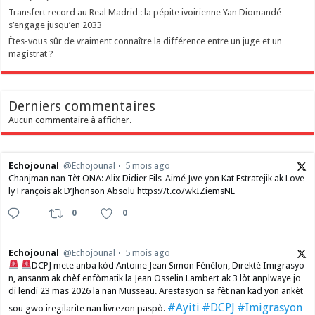
Transfert record au Real Madrid : la pépite ivoirienne Yan Diomandé
s’engage jusqu’en 2033
Êtes-vous sûr de vraiment connaître la différence entre un juge et un
magistrat ?
Derniers commentaires
Aucun commentaire à afficher.
Echojounal
@Echojounal
5 mois ago
Chanjman nan Tèt ONA: Alix Didier Fils-Aimé Jwe yon Kat Estratejik ak Love
ly François ak D’Jhonson Absolu https://t.co/wkIZiemsNL
0
0
Echojounal
@Echojounal
5 mois ago
DCPJ mete anba kòd Antoine Jean Simon Fénélon, Direktè Imigrasyo
n, ansanm ak chèf enfòmatik la Jean Osselin Lambert ak 3 lòt anplwaye jo
di lendi 23 mas 2026 la nan Musseau. Arestasyon sa fèt nan kad yon ankèt
#Ayiti
#DCPJ
#Imigrasyon
sou gwo iregilarite nan livrezon paspò.