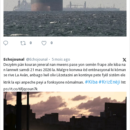
0
0
Echojounal
@Echojounal
5 mois ago
Dezyèm pàn kouran jeneral nan mwens pase yon semèn frape zile kiba na
n lannwit samdi 21 mas 2026 la. Malgre konvwa èd entènasyonal ki kòman
se rive La Avàn, anbago lwil oliv Lèzetazini an kontinye pete fyèl sistèm ele
#Kiba
#KrizEnèji
ktrik la epi anpeche peyi a fonksyone nòmalman.
htt
ps://t.co/6fjqcoun7k