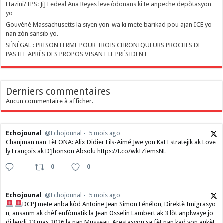
Etazini/TPS: JiJ Fedeal Ana Reyes leve òdonans ki te anpeche depòtasyon
yo
Gouvènè Massachusetts la siyen yon lwa ki mete barikad pou ajan ICE yo
nan zòn sansib yo.
SÉNÉGAL : PRISON FERME POUR TROIS CHRONIQUEURS PROCHES DE
PASTEF APRÈS DES PROPOS VISANT LE PRÉSIDENT
Derniers commentaires
Aucun commentaire à afficher.
Echojounal
@Echojounal
5 mois ago
Chanjman nan Tèt ONA: Alix Didier Fils-Aimé Jwe yon Kat Estratejik ak Love
ly François ak D’Jhonson Absolu https://t.co/wkIZiemsNL
0
0
Echojounal
@Echojounal
5 mois ago
DCPJ mete anba kòd Antoine Jean Simon Fénélon, Direktè Imigrasyo
n, ansanm ak chèf enfòmatik la Jean Osselin Lambert ak 3 lòt anplwaye jo
di lendi 23 mas 2026 la nan Musseau. Arestasyon sa fèt nan kad yon ankèt