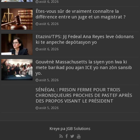
août 6, 2026
Êtes-vous sûr de vraiment connaître la
différence entre un juge et un magistrat ?
août 6, 2026
Etazini/TPS: JiJ Fedeal Ana Reyes leve òdonans
ki te anpeche depòtasyon yo
août 6, 2026
Gouvènè Massachusetts la siyen yon lwa ki
mete barikad pou ajan ICE yo nan zòn sansib
yo.
août 5, 2026
SÉNÉGAL : PRISON FERME POUR TROIS
CHRONIQUEURS PROCHES DE PASTEF APRÈS
DES PROPOS VISANT LE PRÉSIDENT
août 5, 2026
Kreye pa
JGB Solutions