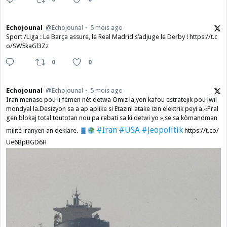
Echojounal
@Echojounal
5 mois ago
Sport /Liga : Le Barça assure, le Real Madrid s’adjuge le Derby ! https://t.c
o/SW5kaGl3Zz
0
0
Echojounal
@Echojounal
5 mois ago
Iran menase pou li fèmen nèt detwa Omiz la,yon kafou estratejik pou lwil
mondyal la.Desizyon sa a ap aplike si Etazini atake izin elektrik peyi a.​«Pral
gen blokaj total toutotan nou pa rebati sa ki detwi yo »,se sa kòmandman
#Iran
#USA
#Jeopolitik
militè iranyen an deklare.
https://t.co/
Ue6BpBGD6H