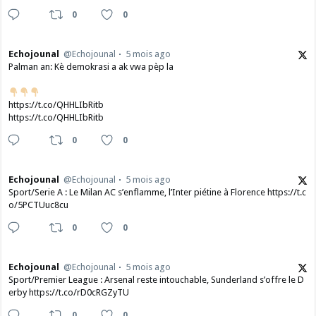
0
0
Echojounal
@Echojounal
5 mois ago
Palman an: Kè demokrasi a ak vwa pèp la
https://t.co/QHHLIbRitb
https://t.co/QHHLIbRitb
0
0
Echojounal
@Echojounal
5 mois ago
Sport/Serie A : Le Milan AC s’enflamme, l’Inter piétine à Florence https://t.c
o/5PCTUuc8cu
0
0
Echojounal
@Echojounal
5 mois ago
Sport/Premier League : Arsenal reste intouchable, Sunderland s’offre le D
erby https://t.co/rD0cRGZyTU
0
0