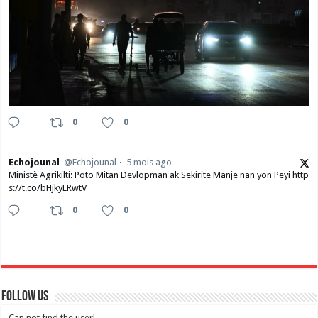
0
0
Echojounal
@Echojounal
5 mois ago
Ministè Agrikilti: Poto Mitan Devlopman ak Sekirite Manje nan yon Peyi http
s://t.co/bHjkyLRwtV
0
0
Follow Us
Can not find the user!