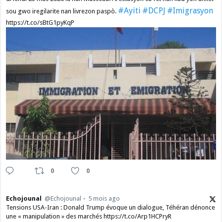
#Ayiti
#DCPJ
#Imigrasyon
sou gwo iregilarite nan livrezon paspò.
https://t.co/sBtG1pyKqP
0
0
Echojounal
@Echojounal
5 mois ago
Tensions USA-Iran : Donald Trump évoque un dialogue, Téhéran dénonce
une « manipulation » des marchés https://t.co/Arp1HCPryR