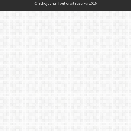
© Echojounal Tout droit reservé 2026