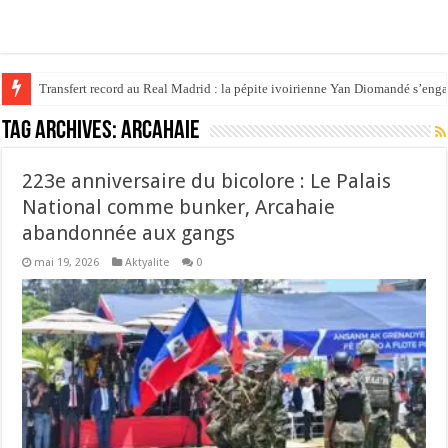
Transfert record au Real Madrid : la pépite ivoirienne Yan Diomandé s’eng
Tag Archives:
Arcahaie
223e anniversaire du bicolore : Le Palais
National comme bunker, Arcahaie
abandonnée aux gangs
mai 19, 2026
Aktyalite
0