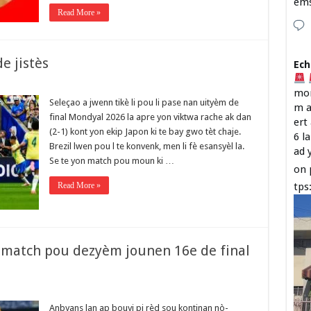
em
Read More »
e jistès
Ech
mon
Seleçao a jwenn tikè li pou li pase nan uityèm de
m a
final Mondyal 2026 la apre yon viktwa rache ak dan
ert
(2-1) kont yon ekip Japon ki te bay gwo tèt chaje.
6 l
Brezil lwen pou l te konvenk, men li fè esansyèl la.
ad 
Se te yon match pou moun ki …
on 
Read More »
tps
 match pou dezyèm jounen 16e de final
Anbyans lan ap bouyi pi rèd sou kontinan nò-