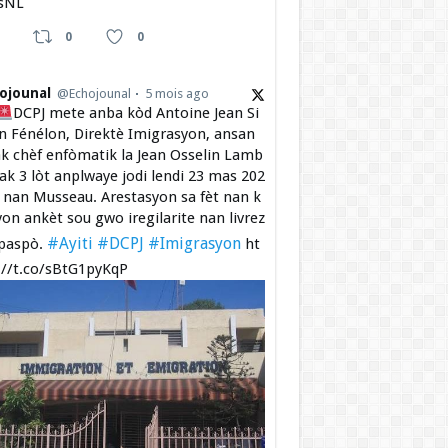
sNL
0
0
ojounal
@Echojounal
5 mois ago
DCPJ mete anba kòd Antoine Jean Si
 Fénélon, Direktè Imigrasyon, ansan
k chèf enfòmatik la Jean Osselin Lamb
 ak 3 lòt anplwaye jodi lendi 23 mas 202
a nan Musseau. Arestasyon sa fèt nan k
yon ankèt sou gwo iregilarite nan livrez
#Ayiti
#DCPJ
#Imigrasyon
paspò.
ht
://t.co/sBtG1pyKqP