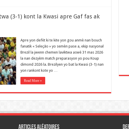
ktwa (3-1) kont la Kwasi apre Gaf fas ak
Apre yon defèt ki te kite yon gou anmè nan bouch
fanatik « Seleção » yo semèn pase a, ekip nasyonal
Brezil la jwenn chemen laviktwa aswè 31 mas 2026
la nan dezyèm match preparasyon yo pou Koup
dimond 2026 la. Brezilyen yo bat la Kwasi (3-1) nan
yon rankont kote yo …
Read More »
Articles aléatoires
De