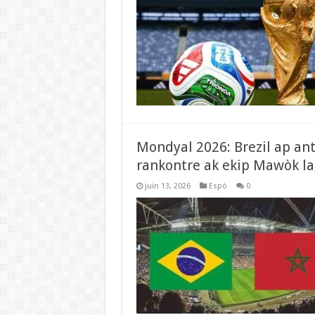
Mondyal 2026: Brezil ap ant
rankontre ak ekip Mawòk la
juin 13, 2026
Espò
0