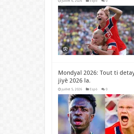
juillet 6, 2026
Espò
0
Mondyal 2026: Tout ti detay
jiyè 2026 la.
juillet 5, 2026
Espò
0