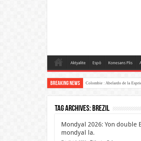
Aktyalite
Espò
Konesans Plis
A
Breaking News
Colombie : Abelardo de la Espriel
Tag Archives:
Brezil
Mondyal 2026: Yon double E
mondyal la.