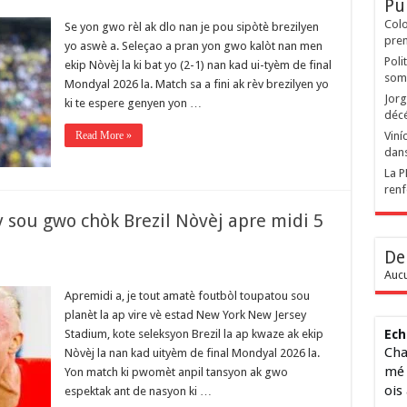
Pu
Colo
Se yon gwo rèl ak dlo nan je pou sipòtè brezilyen
prem
yo aswè a. Seleçao a pran yon gwo kalòt nan men
Poli
ekip Nòvèj la ki bat yo (2-1) nan kad ui-tyèm de final
somm
Mondyal 2026 la. Match sa a fini ak rèv brezilyen yo
Jorg
ki te espere genyen yon …
décé
Read More »
Viní
dans
La P
renf
 sou gwo chòk Brezil Nòvèj apre midi 5
De
Aucu
Apremidi a, je tout amatè foutbòl toupatou sou
planèt la ap vire vè estad New York New Jersey
Stadium, kote seleksyon Brezil la ap kwaze ak ekip
Ech
Cha
Nòvèj la nan kad uityèm de final Mondyal 2026 la.
mé 
Yon match ki pwomèt anpil tansyon ak gwo
ois
espektak ant de nasyon ki …