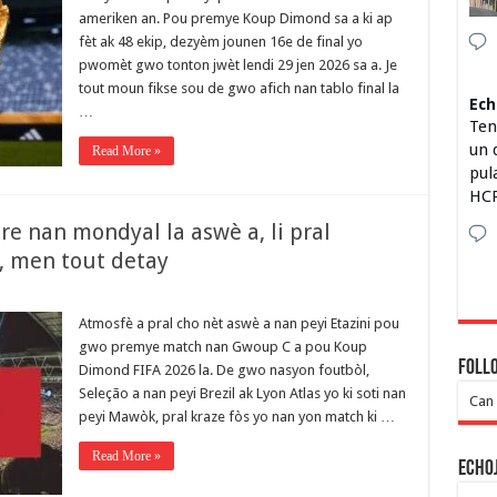
ameriken an. Pou premye Koup Dimond sa a ki ap
fèt ak 48 ekip, dezyèm jounen 16e de final yo
pwomèt gwo tonton jwèt lendi 29 jen 2026 sa a. Je
tout moun fikse sou de gwo afich nan tablo final la
Ech
…
Ten
un 
Read More »
pul
HCP
re nan mondyal la aswè a, li pral
, men tout detay
Atmosfè a pral cho nèt aswè a nan peyi Etazini pou
gwo premye match nan Gwoup C a pou Koup
Foll
Dimond FIFA 2026 la. De gwo nasyon foutbòl,
Seleção a nan peyi Brezil ak Lyon Atlas yo ki soti nan
Can 
peyi Mawòk, pral kraze fòs yo nan yon match ki …
Read More »
Echo