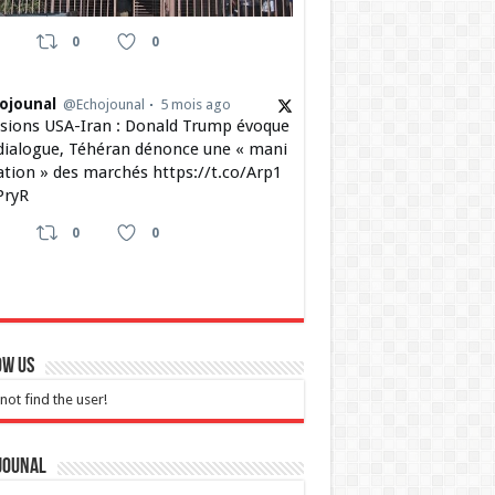
0
0
ojounal
@Echojounal
5 mois ago
sions USA-Iran : Donald Trump évoque
dialogue, Téhéran dénonce une « mani
ation » des marchés https://t.co/Arp1
ryR
0
0
ow Us
not find the user!
jounal