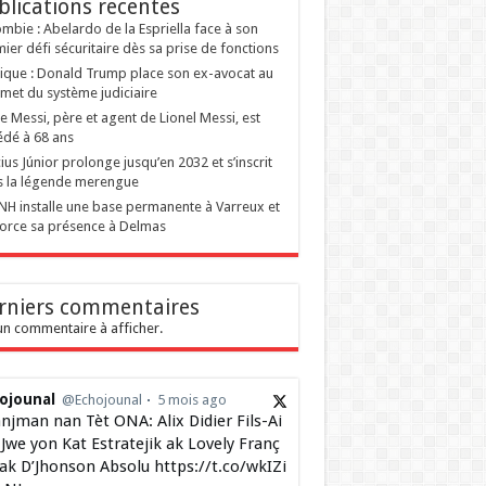
blications recentes
mbie : Abelardo de la Espriella face à son
ier défi sécuritaire dès sa prise de fonctions
tique : Donald Trump place son ex-avocat au
et du système judiciaire
e Messi, père et agent de Lionel Messi, est
dé à 68 ans
cius Júnior prolonge jusqu’en 2032 et s’inscrit
 la légende merengue
NH installe une base permanente à Varreux et
orce sa présence à Delmas
rniers commentaires
n commentaire à afficher.
ojounal
@Echojounal
5 mois ago
njman nan Tèt ONA: Alix Didier Fils-Ai
Jwe yon Kat Estratejik ak Lovely Franç
 ak D’Jhonson Absolu https://t.co/wkIZi