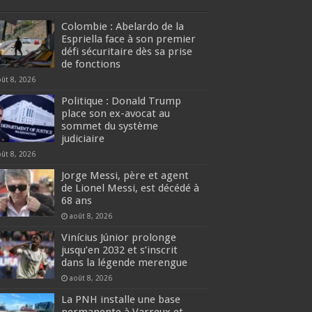
Colombie : Abelardo de la
Espriella face à son premier
défi sécuritaire dès sa prise
de fonctions
oût 8, 2026
Politique : Donald Trump
place son ex-avocat au
sommet du système
judiciaire
oût 8, 2026
Jorge Messi, père et agent
de Lionel Messi, est décédé à
68 ans
août 8, 2026
Vinícius Júnior prolonge
jusqu’en 2032 et s’inscrit
dans la légende merengue
août 8, 2026
La PNH installe une base