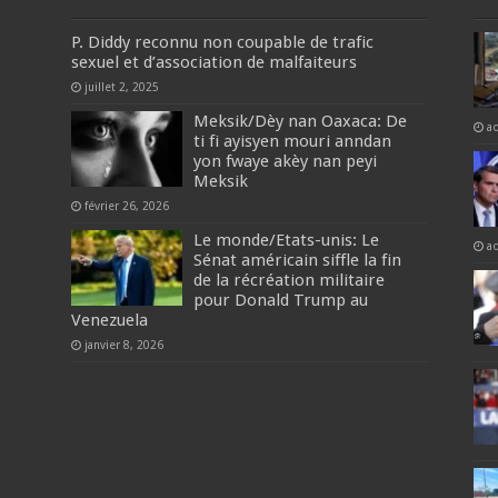
P. Diddy reconnu non coupable de trafic
sexuel et d’association de malfaiteurs
juillet 2, 2025
‎Meksik/Dèy nan Oaxaca: De
a
ti fi ayisyen mouri anndan
yon fwaye akèy nan peyi
Meksik
février 26, 2026
Le monde/Etats-unis: Le
a
Sénat américain siffle la fin
de la récréation militaire
pour Donald Trump au
Venezuela
janvier 8, 2026