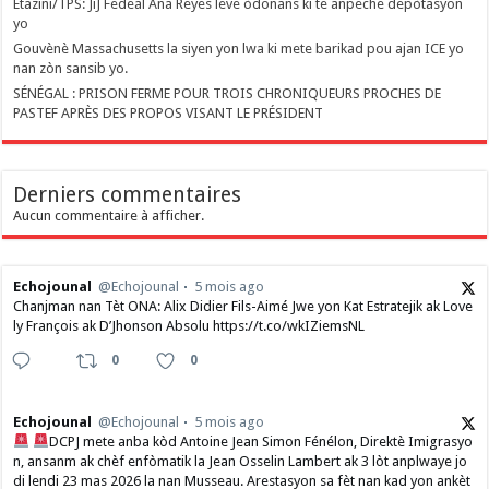
Etazini/TPS: JiJ Fedeal Ana Reyes leve òdonans ki te anpeche depòtasyon
yo
Gouvènè Massachusetts la siyen yon lwa ki mete barikad pou ajan ICE yo
nan zòn sansib yo.
SÉNÉGAL : PRISON FERME POUR TROIS CHRONIQUEURS PROCHES DE
PASTEF APRÈS DES PROPOS VISANT LE PRÉSIDENT
Derniers commentaires
Aucun commentaire à afficher.
Echojounal
@Echojounal
5 mois ago
Chanjman nan Tèt ONA: Alix Didier Fils-Aimé Jwe yon Kat Estratejik ak Love
ly François ak D’Jhonson Absolu https://t.co/wkIZiemsNL
0
0
Echojounal
@Echojounal
5 mois ago
DCPJ mete anba kòd Antoine Jean Simon Fénélon, Direktè Imigrasyo
n, ansanm ak chèf enfòmatik la Jean Osselin Lambert ak 3 lòt anplwaye jo
di lendi 23 mas 2026 la nan Musseau. Arestasyon sa fèt nan kad yon ankèt