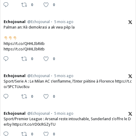
0
0
Echojounal
@Echojounal
5 mois ago
Palman an: Kè demokrasi a ak vwa pèp la
https://t.co/QHHLIbRitb
https://t.co/QHHLIbRitb
0
0
Echojounal
@Echojounal
5 mois ago
Sport/Serie A : Le Milan AC s’enflamme, l’Inter piétine à Florence https://t.c
o/5PCTUuc8cu
0
0
Echojounal
@Echojounal
5 mois ago
Sport/Premier League : Arsenal reste intouchable, Sunderland s’offre le D
erby https://t.co/rD0cRGZyTU
0
0