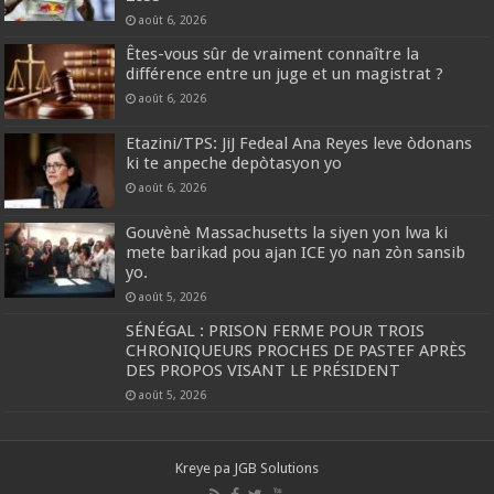
août 6, 2026
Êtes-vous sûr de vraiment connaître la
différence entre un juge et un magistrat ?
août 6, 2026
Etazini/TPS: JiJ Fedeal Ana Reyes leve òdonans
ki te anpeche depòtasyon yo
août 6, 2026
Gouvènè Massachusetts la siyen yon lwa ki
mete barikad pou ajan ICE yo nan zòn sansib
yo.
août 5, 2026
SÉNÉGAL : PRISON FERME POUR TROIS
CHRONIQUEURS PROCHES DE PASTEF APRÈS
DES PROPOS VISANT LE PRÉSIDENT
août 5, 2026
Kreye pa
JGB Solutions