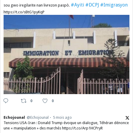
#Ayiti
#DCPJ
#Imigrasyon
sou gwo iregilarite nan livrezon paspò.
https://t.co/sBtG1pyKqP
0
0
Echojounal
@Echojounal
5 mois ago
Tensions USA-Iran : Donald Trump évoque un dialogue, Téhéran dénonce
une « manipulation » des marchés https://t.co/Arp1HCPryR