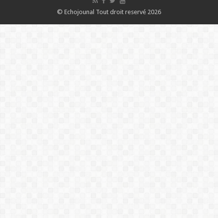
© Echojounal Tout droit reservé 2026