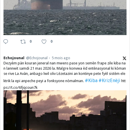
0
0
Echojounal
@Echojounal
5 mois ago
Dezyèm pàn kouran jeneral nan mwens pase yon semèn frape zile kiba na
n lannwit samdi 21 mas 2026 la. Malgre konvwa èd entènasyonal ki kòman
se rive La Avàn, anbago lwil oliv Lèzetazini an kontinye pete fyèl sistèm ele
#Kiba
#KrizEnèji
ktrik la epi anpeche peyi a fonksyone nòmalman.
htt
ps://t.co/6fjqcoun7k