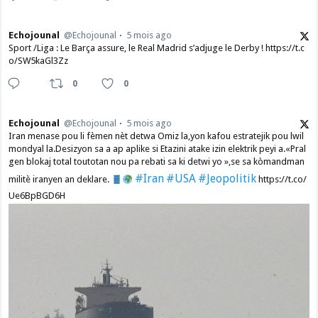
Echojounal
@Echojounal
5 mois ago
Sport /Liga : Le Barça assure, le Real Madrid s’adjuge le Derby ! https://t.c
o/SW5kaGl3Zz
0
0
Echojounal
@Echojounal
5 mois ago
Iran menase pou li fèmen nèt detwa Omiz la,yon kafou estratejik pou lwil
mondyal la.Desizyon sa a ap aplike si Etazini atake izin elektrik peyi a.​«Pral
gen blokaj total toutotan nou pa rebati sa ki detwi yo »,se sa kòmandman
#Iran
#USA
#Jeopolitik
militè iranyen an deklare.
https://t.co/
Ue6BpBGD6H