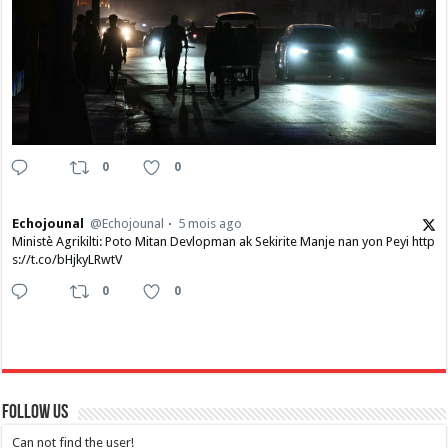
0
0
Echojounal
@Echojounal
5 mois ago
Ministè Agrikilti: Poto Mitan Devlopman ak Sekirite Manje nan yon Peyi http
s://t.co/bHjkyLRwtV
0
0
Follow Us
Can not find the user!