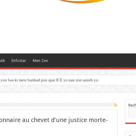
tik
Enfostar
Men Zen
yon lwa ki mete barikad pou ajan ICE yo nan zòn sansib yo.
Rec
sionnaire au chevet d’une justice morte-