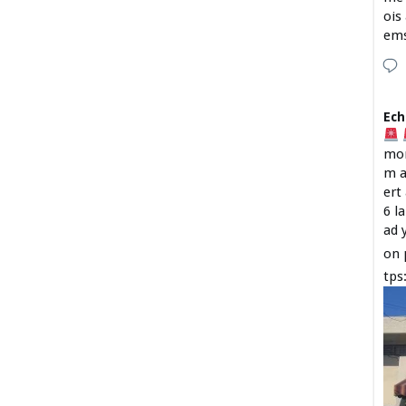
ois
em
Ech
mon
m a
ert
6 l
ad 
on 
tps