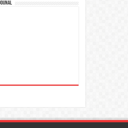
jounal