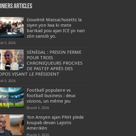
rniers articles
Gouvènè Massachusetts la
siyen yon lwa ki mete
barikad pou ajan ICE yo nan
zòn sansib yo.
oût 5, 2026
SÉNÉGAL : PRISON FERME
POUR TROIS
CHRONIQUEURS PROCHES
DE PASTEF APRÈS DES
OPOS VISANT LE PRÉSIDENT
oût 5, 2026
Football populaire vs
football business : deux
visions, un même jeu
août 5, 2026
Yon Ansyen ajan PNH plede
koupab devan Lajistis
Amerikèn
août 5, 2026