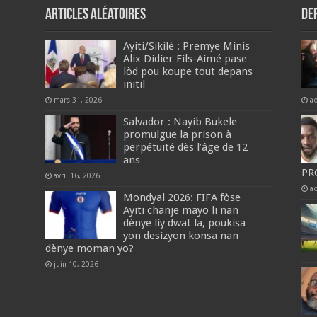
Articles aléatoires
De
Ayiti/Sikilè : Premye Minis
Alix Didier Fils-Aimé pase
lòd pou koupe tout depans
initil
mars 31, 2026
a
Salvador : Nayib Bukele
promulgue la prison à
perpétuité dès l’âge de 12
ans
PR
avril 16, 2026
a
Mondyal 2026: FIFA fòse
Ayiti chanje mayo li nan
dènye liy dwat la, poukisa
yon desizyon konsa nan
dènye moman yo?
juin 10, 2026