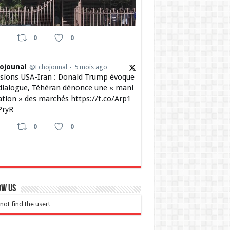
0
0
ojounal
@Echojounal
5 mois ago
sions USA-Iran : Donald Trump évoque
dialogue, Téhéran dénonce une « mani
ation » des marchés https://t.co/Arp1
ryR
0
0
ow Us
not find the user!