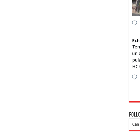
Ech
Ten
un 
pul
HCP
Foll
Can 