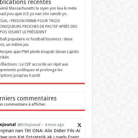
blications recentes
ènè Massachusetts la siyen yon lwa ki mete
kad pou ajan ICE yo nan zòn sansib yo.
ÉGAL : PRISON FERME POUR TROIS
ONIQUEURS PROCHES DE PASTEF APRÈS DES
POS VISANT LE PRÉSIDENT
ball populaire vs football business : deux
ons, un même jeu
Ansyen ajan PNH plede koupab devan Lajistis
rikèn
i/Élections : Le CEP accorde un répit aux
pements politiques et prolonge les
riptions jusqu’au 6 août
rniers commentaires
n commentaire à afficher.
ojounal
@Echojounal
4 mois ago
njman nan Tèt ONA: Alix Didier Fils-Ai
Jwe yon Kat Estratejik ak Lovely Franç