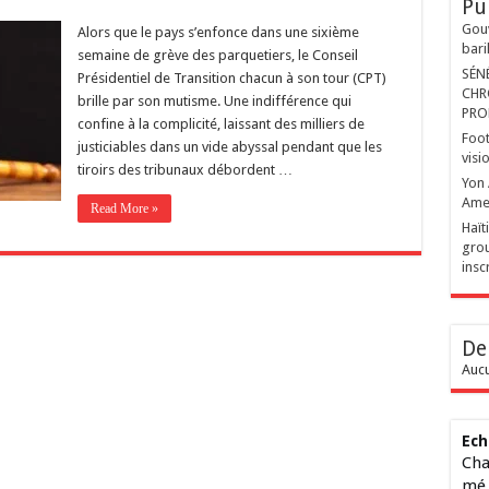
Pu
Gouv
‎​Alors que le pays s’enfonce dans une sixième
bari
semaine de grève des parquetiers, le Conseil
SÉN
Présidentiel de Transition chacun à son tour (CPT)
CHR
brille par son mutisme. Une indifférence qui
PRO
confine à la complicité, laissant des milliers de
Foot
justiciables dans un vide abyssal pendant que les
visi
tiroirs des tribunaux débordent …
Yon 
Ame
Read More »
Haït
grou
insc
De
Aucu
Ech
Cha
mé 