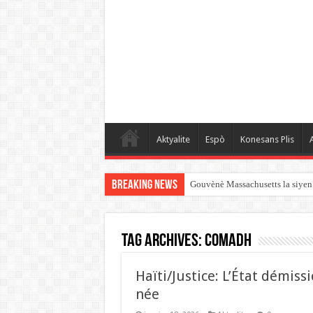
Aktyalite
Espò
Konesans Plis
A
Breaking News
Gouvènè Massachusetts la siyen 
Tag Archives:
COMADH
‎Haïti/Justice: L’État démis
née