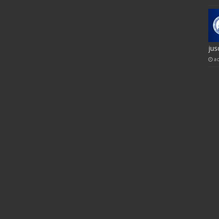
jus
a