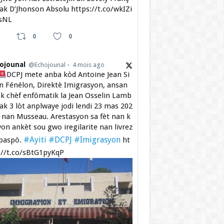
 ak D’Jhonson Absolu https://t.co/wkIZi
sNL
0
0
ojounal
@Echojounal
4 mois ago
DCPJ mete anba kòd Antoine Jean Si
 Fénélon, Direktè Imigrasyon, ansan
k chèf enfòmatik la Jean Osselin Lamb
 ak 3 lòt anplwaye jodi lendi 23 mas 202
a nan Musseau. Arestasyon sa fèt nan k
yon ankèt sou gwo iregilarite nan livrez
#Ayiti
#DCPJ
#Imigrasyon
paspò.
ht
://t.co/sBtG1pyKqP