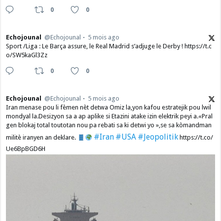
0
0
Echojounal
@Echojounal
5 mois ago
Sport /Liga : Le Barça assure, le Real Madrid s’adjuge le Derby ! https://t.c
o/SW5kaGl3Zz
0
0
Echojounal
@Echojounal
5 mois ago
Iran menase pou li fèmen nèt detwa Omiz la,yon kafou estratejik pou lwil
mondyal la.Desizyon sa a ap aplike si Etazini atake izin elektrik peyi a.​«Pral
gen blokaj total toutotan nou pa rebati sa ki detwi yo »,se sa kòmandman
#Iran
#USA
#Jeopolitik
militè iranyen an deklare.
https://t.co/
Ue6BpBGD6H