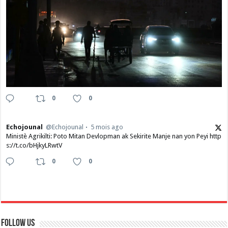
0
0
Echojounal
@Echojounal
5 mois ago
Ministè Agrikilti: Poto Mitan Devlopman ak Sekirite Manje nan yon Peyi http
s://t.co/bHjkyLRwtV
0
0
Follow Us