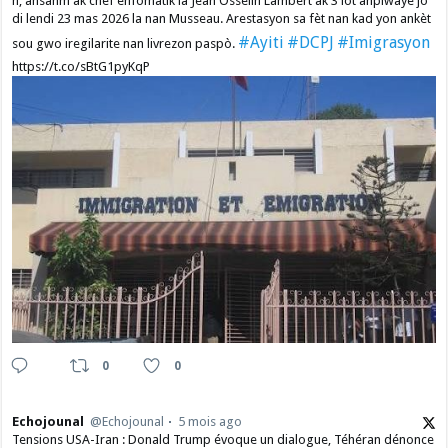
n, ansanm ak chèf enfòmatik la Jean Osselin Lambert ak 3 lòt anplwaye jo
di lendi 23 mas 2026 la nan Musseau. Arestasyon sa fèt nan kad yon ankèt
#Ayiti
#DCPJ
#Imigrasyon
sou gwo iregilarite nan livrezon paspò.
https://t.co/sBtG1pyKqP
0
0
Echojounal
@Echojounal
5 mois ago
Tensions USA-Iran : Donald Trump évoque un dialogue, Téhéran dénonce