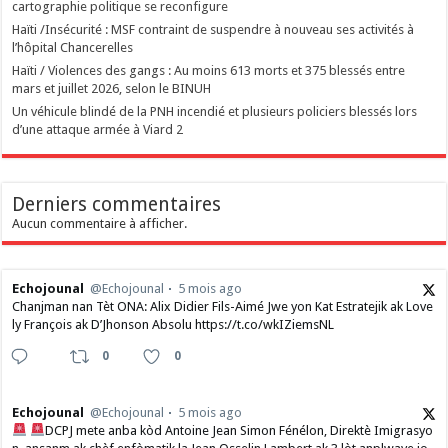
cartographie politique se reconfigure
Haïti /Insécurité : MSF contraint de suspendre à nouveau ses activités à
l’hôpital Chancerelles
Haïti / Violences des gangs : Au moins 613 morts et 375 blessés entre
mars et juillet 2026, selon le BINUH
Un véhicule blindé de la PNH incendié et plusieurs policiers blessés lors
d’une attaque armée à Viard 2
Derniers commentaires
Aucun commentaire à afficher.
Echojounal
@Echojounal
5 mois ago
Chanjman nan Tèt ONA: Alix Didier Fils-Aimé Jwe yon Kat Estratejik ak Love
ly François ak D’Jhonson Absolu https://t.co/wkIZiemsNL
0
0
Echojounal
@Echojounal
5 mois ago
DCPJ mete anba kòd Antoine Jean Simon Fénélon, Direktè Imigrasyo