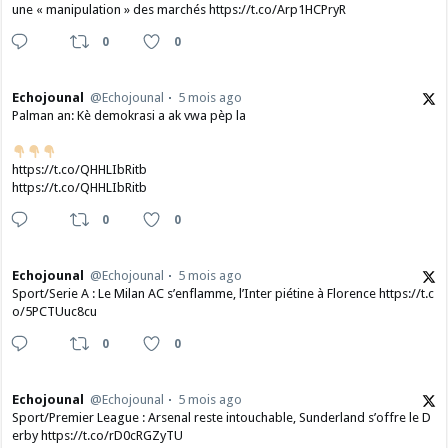
une « manipulation » des marchés https://t.co/Arp1HCPryR
0
0
Echojounal
@Echojounal
5 mois ago
Palman an: Kè demokrasi a ak vwa pèp la
https://t.co/QHHLIbRitb
https://t.co/QHHLIbRitb
0
0
Echojounal
@Echojounal
5 mois ago
Sport/Serie A : Le Milan AC s’enflamme, l’Inter piétine à Florence https://t.c
o/5PCTUuc8cu
0
0
Echojounal
@Echojounal
5 mois ago
Sport/Premier League : Arsenal reste intouchable, Sunderland s’offre le D
erby https://t.co/rD0cRGZyTU