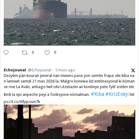
0
0
Echojounal
@Echojounal
5 mois ago
Dezyèm pàn kouran jeneral nan mwens pase yon semèn frape zile kiba na
n lannwit samdi 21 mas 2026 la. Malgre konvwa èd entènasyonal ki kòman
se rive La Avàn, anbago lwil oliv Lèzetazini an kontinye pete fyèl sistèm ele
#Kiba
#KrizEnèji
ktrik la epi anpeche peyi a fonksyone nòmalman.
htt
ps://t.co/6fjqcoun7k