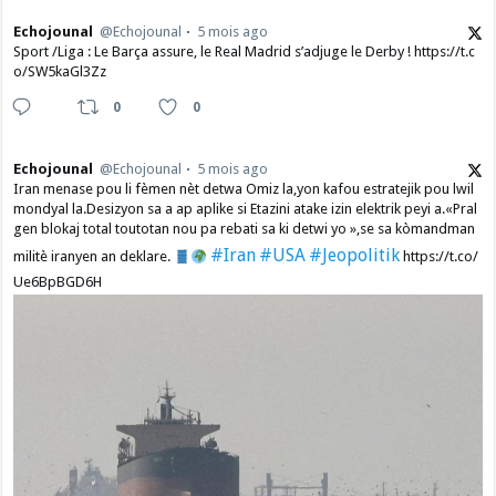
Echojounal
@Echojounal
5 mois ago
Sport /Liga : Le Barça assure, le Real Madrid s’adjuge le Derby ! https://t.c
o/SW5kaGl3Zz
0
0
Echojounal
@Echojounal
5 mois ago
Iran menase pou li fèmen nèt detwa Omiz la,yon kafou estratejik pou lwil
mondyal la.Desizyon sa a ap aplike si Etazini atake izin elektrik peyi a.​«Pral
gen blokaj total toutotan nou pa rebati sa ki detwi yo »,se sa kòmandman
#Iran
#USA
#Jeopolitik
militè iranyen an deklare.
https://t.co/
Ue6BpBGD6H