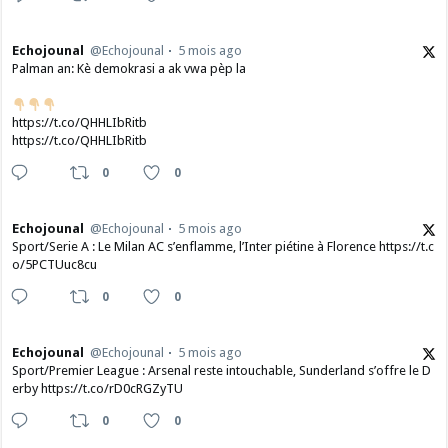
Echojounal
@Echojounal
5 mois ago
Palman an: Kè demokrasi a ak vwa pèp la
https://t.co/QHHLIbRitb
https://t.co/QHHLIbRitb
0
0
Echojounal
@Echojounal
5 mois ago
Sport/Serie A : Le Milan AC s’enflamme, l’Inter piétine à Florence https://t.c
o/5PCTUuc8cu
0
0
Echojounal
@Echojounal
5 mois ago
Sport/Premier League : Arsenal reste intouchable, Sunderland s’offre le D
erby https://t.co/rD0cRGZyTU
0
0