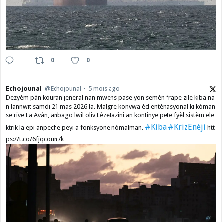
0
0
Echojounal
@Echojounal
5 mois ago
Dezyèm pàn kouran jeneral nan mwens pase yon semèn frape zile kiba na
n lannwit samdi 21 mas 2026 la. Malgre konvwa èd entènasyonal ki kòman
se rive La Avàn, anbago lwil oliv Lèzetazini an kontinye pete fyèl sistèm ele
#Kiba
#KrizEnèji
ktrik la epi anpeche peyi a fonksyone nòmalman.
htt
ps://t.co/6fjqcoun7k