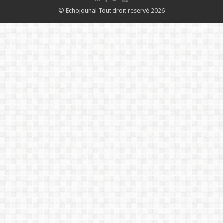
© Echojounal Tout droit reservé 2026