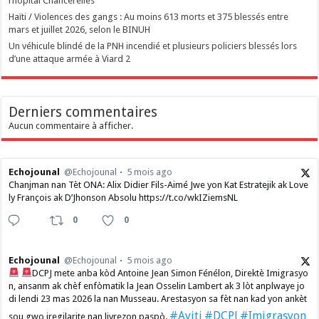
l’hôpital Chancerelles
Haïti / Violences des gangs : Au moins 613 morts et 375 blessés entre
mars et juillet 2026, selon le BINUH
Un véhicule blindé de la PNH incendié et plusieurs policiers blessés lors
d’une attaque armée à Viard 2
Derniers commentaires
Aucun commentaire à afficher.
Echojounal
@Echojounal
5 mois ago
Chanjman nan Tèt ONA: Alix Didier Fils-Aimé Jwe yon Kat Estratejik ak Love
ly François ak D’Jhonson Absolu https://t.co/wkIZiemsNL
0
0
Echojounal
@Echojounal
5 mois ago
DCPJ mete anba kòd Antoine Jean Simon Fénélon, Direktè Imigrasyo
n, ansanm ak chèf enfòmatik la Jean Osselin Lambert ak 3 lòt anplwaye jo
di lendi 23 mas 2026 la nan Musseau. Arestasyon sa fèt nan kad yon ankèt
#Ayiti
#DCPJ
#Imigrasyon
sou gwo iregilarite nan livrezon paspò.