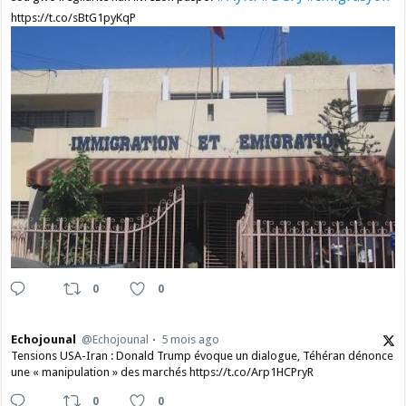
https://t.co/sBtG1pyKqP
0
0
Echojounal
@Echojounal
5 mois ago
Tensions USA-Iran : Donald Trump évoque un dialogue, Téhéran dénonce
une « manipulation » des marchés https://t.co/Arp1HCPryR
0
0