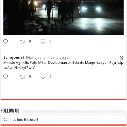
0
0
Echojounal
@Echojounal
5 mois ago
Ministè Agrikilti: Poto Mitan Devlopman ak Sekirite Manje nan yon Peyi http
s://t.co/bHjkyLRwtV
0
0
Follow Us
Can not find the user!