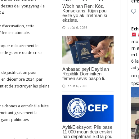
em
Wòch nan Ren: Kòz,
au-dessus de Pyongyang (la
Konsekans, Kijan pou
24.
evite yo ak Tretman ki
ekziste.
e d’accusation, cette
août 6, 2026
Ech
éfense nationale.
mon
voquer militairement le
m a
e de guerre ou de crise
ert
6 l
ad 
Anbasad peyi Dayiti an
 de justification pour
Repiblik Dominiken
on 
fèmen sèvis paspò li.
ée en décembre 2024, par
tps
nt et de s’octroyer les pleins
août 6, 2026
ns drones a entraîné la fuite
omettant gravement la
gains politiques
Ayiti/Eleksyon: Plis pase
11 000 moun deja enskri
nan depatman Sid la pou