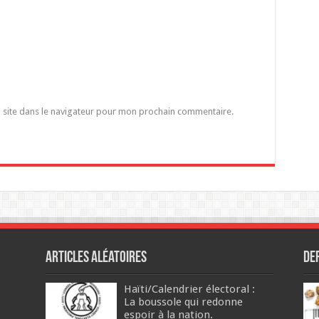
 site dans le navigateur pour mon prochain commentaire.
Articles aléatoires
De
Haïti/Calendrier électoral :
La boussole qui redonne
espoir à la nation.