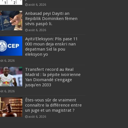
août 6, 2026
Anbasad peyi Dayiti an
Repiblik Dominiken fèmen
sèvis paspò li.
août 6, 2026
Ayiti/Eleksyon: Plis pase 11
000 moun deja enskri nan
depatman Sid la pou
eleksyon yo
oût 6, 2026
Transfert record au Real
Madrid : la pépite ivoirienne
Yan Diomandé s’engage
jusqu’en 2033
oût 6, 2026
Êtes-vous sûr de vraiment
connaître la différence entre
un juge et un magistrat ?
août 6, 2026