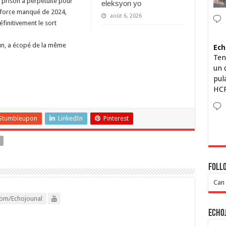
a prison à perpétuité pour
eleksyon yo
e force manqué de 2024,
août 6, 2026
éfinitivement le sort
un, a écopé de la même
Ech
Ten
un 
pul
HCP
Stumbleupon
LinkedIn
Pinterest
Foll
Can 
om/Echojounal
Echo