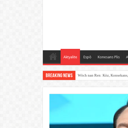
Aktyalite
Espò
Konesans Plis
A
Breaking News
Wòch nan Ren: Kòz, Konsekans, K