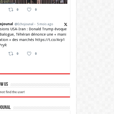
0
0
ojounal
@Echojounal
5 mois ago
sions USA-Iran : Donald Trump évoque
dialogue, Téhéran dénonce une « mani
ation » des marchés https://t.co/Arp1
ryR
0
0
ow Us
not find the user!
jounal