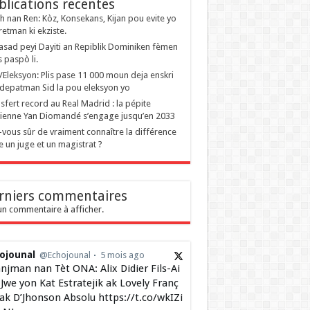
blications recentes
 nan Ren: Kòz, Konsekans, Kijan pou evite yo
retman ki ekziste.
sad peyi Dayiti an Repiblik Dominiken fèmen
s paspò li.
i/Eleksyon: Plis pase 11 000 moun deja enskri
depatman Sid la pou eleksyon yo
sfert record au Real Madrid : la pépite
rienne Yan Diomandé s’engage jusqu’en 2033
-vous sûr de vraiment connaître la différence
e un juge et un magistrat ?
rniers commentaires
n commentaire à afficher.
ojounal
@Echojounal
5 mois ago
njman nan Tèt ONA: Alix Didier Fils-Ai
Jwe yon Kat Estratejik ak Lovely Franç
 ak D’Jhonson Absolu https://t.co/wkIZi