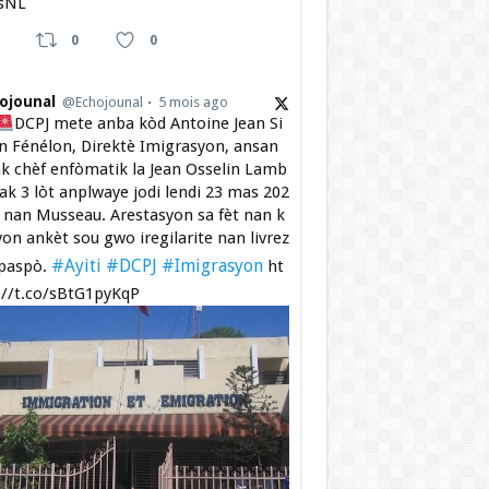
sNL
0
0
ojounal
@Echojounal
5 mois ago
DCPJ mete anba kòd Antoine Jean Si
 Fénélon, Direktè Imigrasyon, ansan
k chèf enfòmatik la Jean Osselin Lamb
 ak 3 lòt anplwaye jodi lendi 23 mas 202
a nan Musseau. Arestasyon sa fèt nan k
yon ankèt sou gwo iregilarite nan livrez
#Ayiti
#DCPJ
#Imigrasyon
paspò.
ht
://t.co/sBtG1pyKqP