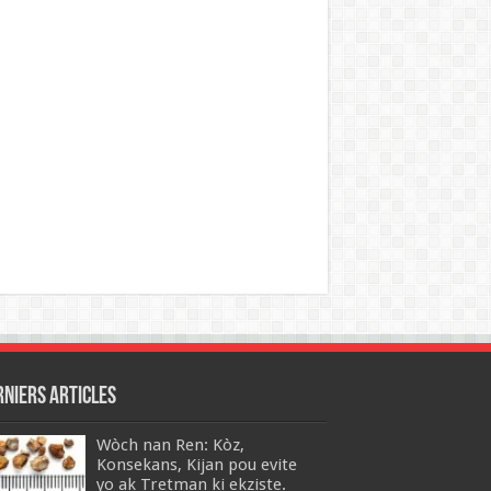
rniers articles
Wòch nan Ren: Kòz,
Konsekans, Kijan pou evite
yo ak Tretman ki ekziste.