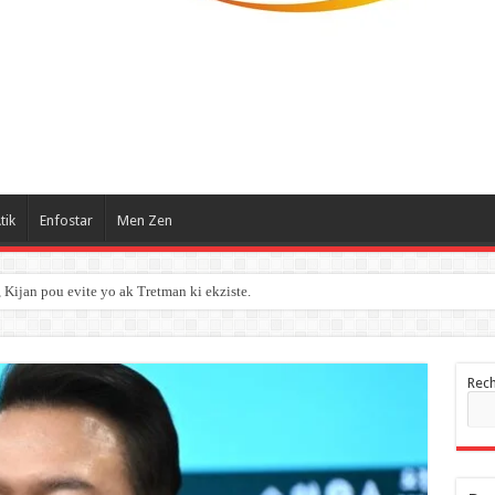
tik
Enfostar
Men Zen
ijan pou evite yo ak Tretman ki ekziste.
Rec