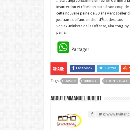
Il était déjà condamné en février dernier à l
insurrection et rébellion suite à son coup d
cette nouvelle peine de 30 ans vient sceller d
judiciaire de l’ancien chef d’État destitué.
Son ex-ministre de la Défense, Kim Yong-hy
peine.
W
Partager
h
Facebook
Twitter
Share
a
Tags
PRISON
t
TRIBUNAL
YOON SUK-YEOL
s
About Emmanuel Hubert
A
@www.twitter.c
p
p