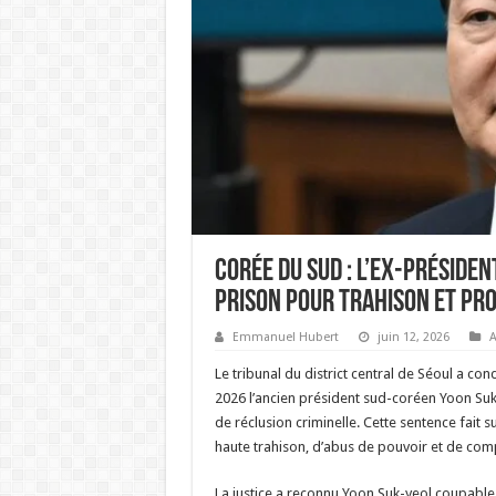
Corée du Sud : L’ex-préside
prison pour trahison et pro
Emmanuel Hubert
juin 12, 2026
A
Le tribunal du district central de Séoul a co
2026 l’ancien président sud-coréen Yoon Suk
de réclusion criminelle. Cette sentence fait s
haute trahison, d’abus de pouvoir et de comp
La justice a reconnu Yoon Suk-yeol coupable