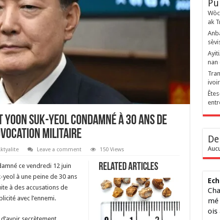
Pu
Wòch
ak T
Anba
sèvi
Ayit
nan 
Tran
ivoi
Êtes
entr
nt Yoon Suk-yeol condamné à 30 ans de
vocation militaire
De
Aucu
ktyalite
Leave a comment
150 Views
Related Articles
ndamné ce vendredi 12 juin
-yeol à une peine de 30 ans
Ech
uite à des accusations de
Cha
licité avec l’ennemi.
mé 
ois
 d’avoir secrètement