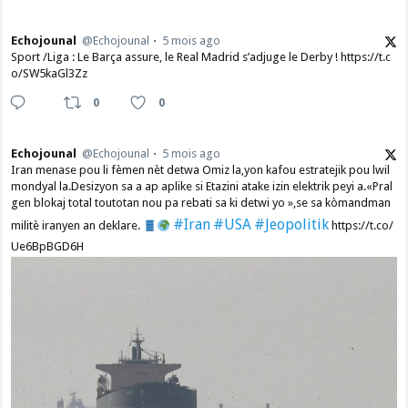
Echojounal
@Echojounal
5 mois ago
Sport /Liga : Le Barça assure, le Real Madrid s’adjuge le Derby ! https://t.c
o/SW5kaGl3Zz
0
0
Echojounal
@Echojounal
5 mois ago
Iran menase pou li fèmen nèt detwa Omiz la,yon kafou estratejik pou lwil
mondyal la.Desizyon sa a ap aplike si Etazini atake izin elektrik peyi a.​«Pral
gen blokaj total toutotan nou pa rebati sa ki detwi yo »,se sa kòmandman
#Iran
#USA
#Jeopolitik
militè iranyen an deklare.
https://t.co/
Ue6BpBGD6H