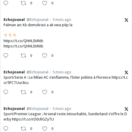
0
0
Echojounal
@Echojounal
5 mois ago
Palman an: Kè demokrasi a ak vwa pèp la
https://t.co/QHHLIbRitb
https://t.co/QHHLIbRitb
0
0
Echojounal
@Echojounal
5 mois ago
Sport/Serie A : Le Milan AC s’enflamme, l’Inter piétine à Florence https://t.c
o/5PCTUuc8cu
0
0
Echojounal
@Echojounal
5 mois ago
Sport/Premier League : Arsenal reste intouchable, Sunderland s’offre le D
erby https://t.co/rD0cRGZyTU
0
0