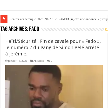
Rentrée académique 2026-2027 : Le CONEHQ rejette une annonce « précipit
Éducation nationale : Le ministre Vijonet Déméro procède à l’installation
Tag Archives:
Fado
Haïti/​Sécurité : Fin de cavale pour « Fado »,
le numéro 2 du gang de Simon Pelé arrêté
à Jérémie.
janvier 14, 2026
Aktyalite
0