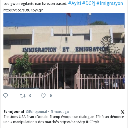
#Ayiti
#DCPJ
#Imigrasyon
sou gwo iregilarite nan livrezon paspò.
https://t.co/sBtG1pyKqP
0
0
Echojounal
@Echojounal
5 mois ago
Tensions USA-Iran : Donald Trump évoque un dialogue, Téhéran dénonce
une « manipulation » des marchés https://t.co/Arp1HCPryR