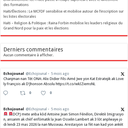
des formations
Haïti/Élections : Le MCFDF sensibilise et mobilise autour de l’inscription sur
les listes électorales
Haïti – Religion & Politique : Raina Forbin mobilise les leaders religieux du
Grand Nord pour la paix et les élections
Derniers commentaires
Aucun commentaire à afficher.
Echojounal
@Echojounal
5 mois ago
Chanjman nan Tèt ONA: Alix Didier Fils-Aimé Jwe yon Kat Estratejik ak Love
ly François ak D’Jhonson Absolu https://t.co/wkIZiemsNL
0
0
Echojounal
@Echojounal
5 mois ago
DCPJ mete anba kòd Antoine Jean Simon Fénélon, Direktè Imigrasyo
n, ansanm ak chèf enfòmatik la Jean Osselin Lambert ak 3 lòt anplwaye jo
di lendi 23 mas 2026 la nan Musseau. Arestasyon sa fèt nan kad yon ankèt