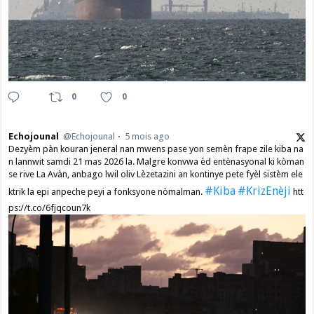
0
0
Echojounal
@Echojounal
5 mois ago
Dezyèm pàn kouran jeneral nan mwens pase yon semèn frape zile kiba na
n lannwit samdi 21 mas 2026 la. Malgre konvwa èd entènasyonal ki kòman
se rive La Avàn, anbago lwil oliv Lèzetazini an kontinye pete fyèl sistèm ele
#Kiba
#KrizEnèji
ktrik la epi anpeche peyi a fonksyone nòmalman.
htt
ps://t.co/6fjqcoun7k