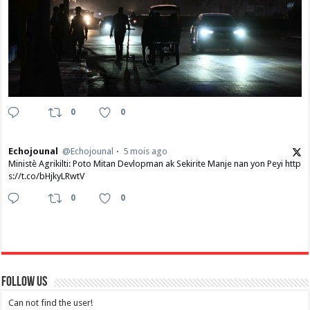
0
0
Echojounal
@Echojounal
5 mois ago
Ministè Agrikilti: Poto Mitan Devlopman ak Sekirite Manje nan yon Peyi http
s://t.co/bHjkyLRwtV
0
0
Follow Us
Can not find the user!