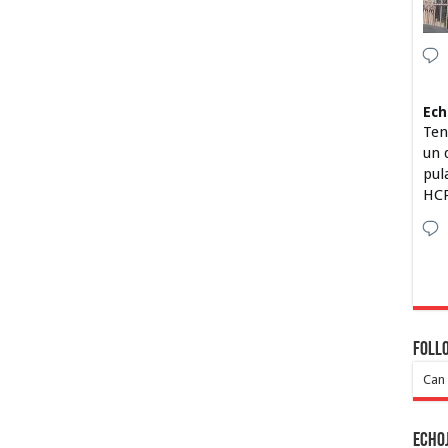
Ech
Ten
un 
pul
HCP
Foll
Can 
Echo