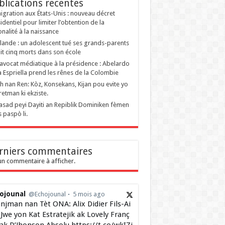
blications recentes
gration aux États-Unis : nouveau décret
identiel pour limiter l’obtention de la
onalité à la naissance
lande : un adolescent tué ses grands-parents
ait cinq morts dans son école
’avocat médiatique à la présidence : Abelardo
a Espriella prend les rênes de la Colombie
 nan Ren: Kòz, Konsekans, Kijan pou evite yo
retman ki ekziste.
sad peyi Dayiti an Repiblik Dominiken fèmen
s paspò li.
rniers commentaires
n commentaire à afficher.
ojounal
@Echojounal
5 mois ago
njman nan Tèt ONA: Alix Didier Fils-Ai
Jwe yon Kat Estratejik ak Lovely Franç