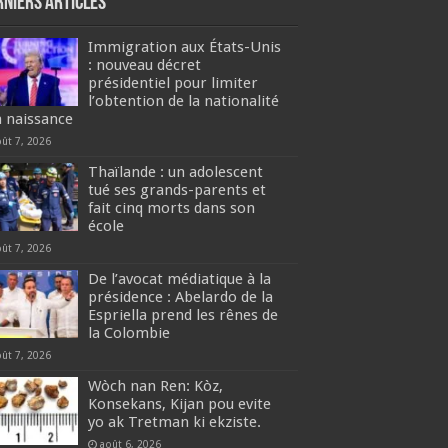
rniers articles
Immigration aux États-Unis
: nouveau décret
présidentiel pour limiter
l’obtention de la nationalité
a naissance
oût 7, 2026
Thaïlande : un adolescent
tué ses grands-parents et
fait cinq morts dans son
école
oût 7, 2026
De l’avocat médiatique à la
présidence : Abelardo de la
Espriella prend les rênes de
la Colombie
oût 7, 2026
Wòch nan Ren: Kòz,
Konsekans, Kijan pou evite
yo ak Tretman ki ekziste.
août 6, 2026