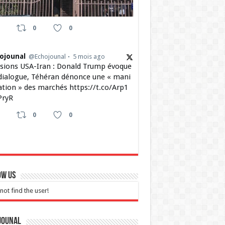
0
0
ojounal
@Echojounal
5 mois ago
sions USA-Iran : Donald Trump évoque
dialogue, Téhéran dénonce une « mani
ation » des marchés https://t.co/Arp1
ryR
0
0
ow Us
not find the user!
jounal