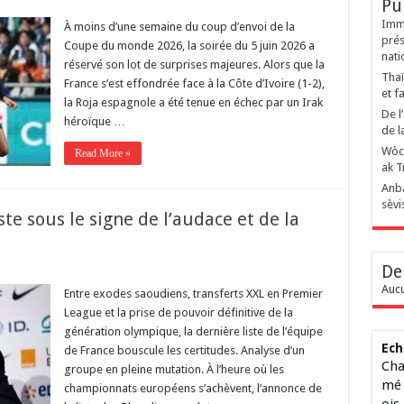
Pu
Immi
À moins d’une semaine du coup d’envoi de la
prés
Coupe du monde 2026, la soirée du 5 juin 2026 a
nati
réservé son lot de surprises majeures. Alors que la
Thaï
France s’est effondrée face à la Côte d’Ivoire (1-2),
et f
la Roja espagnole a été tenue en échec par un Irak
De l
héroïque …
de l
Wòch
Read More »
ak T
Anba
sèvi
te sous le signe de l’audace et de la
De
Aucu
Entre exodes saoudiens, transferts XXL en Premier
League et la prise de pouvoir définitive de la
génération olympique, la dernière liste de l’équipe
Ech
de France bouscule les certitudes. Analyse d’un
Cha
groupe en pleine mutation. À l’heure où les
mé 
championnats européens s’achèvent, l’annonce de