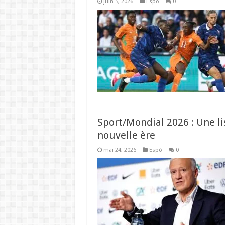
juin 5, 2026
Espò
0
Sport/Mondial 2026 : Une lis
nouvelle ère
mai 24, 2026
Espò
0