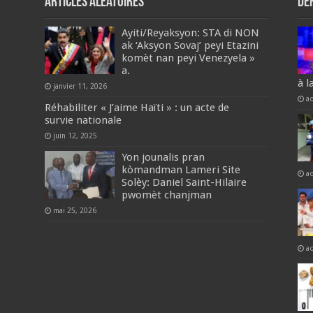
Articles aléatoires
De
‎Ayiti/Reyaksyon: STA di NON
ak ‘Aksyon Sovaj’ peyi Etazini
komèt nan peyi Venezyela »
a.
à l
janvier 11, 2026
a
Réhabiliter « J’aime Haïti » : un acte de
survie nationale
juin 12, 2025
Yon jounalis pran
kòmandman Lameri Site
a
Solèy: Daniel Saint-Hilaire
pwomèt chanjman
mai 25, 2026
a