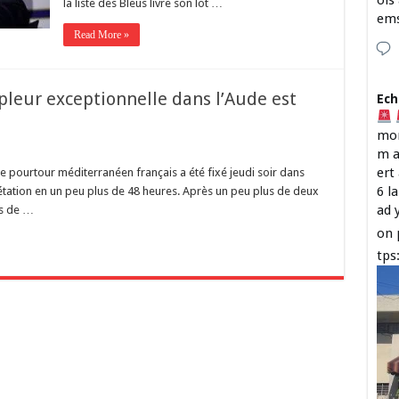
ois
la liste des Bleus livre son lot …
em
Read More »
pleur exceptionnelle dans l’Aude est
Ech
mon
m a
ert
le pourtour méditerranéen français a été fixé jeudi soir dans
6 l
étation en un peu plus de 48 heures. Après un peu plus de deux
ad 
es de …
on 
tps