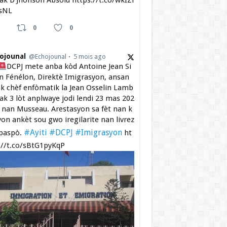
 ak D’Jhonson Absolu https://t.co/wkIZi
sNL
0
0
ojounal
@Echojounal
5 mois ago
DCPJ mete anba kòd Antoine Jean Si
 Fénélon, Direktè Imigrasyon, ansan
k chèf enfòmatik la Jean Osselin Lamb
 ak 3 lòt anplwaye jodi lendi 23 mas 202
a nan Musseau. Arestasyon sa fèt nan k
yon ankèt sou gwo iregilarite nan livrez
#Ayiti
#DCPJ
#Imigrasyon
paspò.
ht
://t.co/sBtG1pyKqP