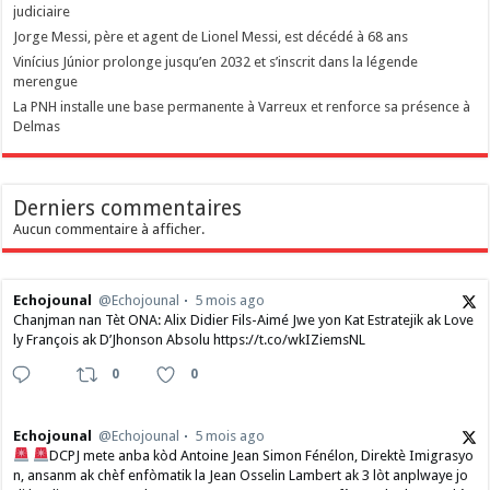
judiciaire
Jorge Messi, père et agent de Lionel Messi, est décédé à 68 ans
Vinícius Júnior prolonge jusqu’en 2032 et s’inscrit dans la légende
merengue
La PNH installe une base permanente à Varreux et renforce sa présence à
Delmas
Derniers commentaires
Aucun commentaire à afficher.
Echojounal
@Echojounal
5 mois ago
Chanjman nan Tèt ONA: Alix Didier Fils-Aimé Jwe yon Kat Estratejik ak Love
ly François ak D’Jhonson Absolu https://t.co/wkIZiemsNL
0
0
Echojounal
@Echojounal
5 mois ago
DCPJ mete anba kòd Antoine Jean Simon Fénélon, Direktè Imigrasyo
n, ansanm ak chèf enfòmatik la Jean Osselin Lambert ak 3 lòt anplwaye jo