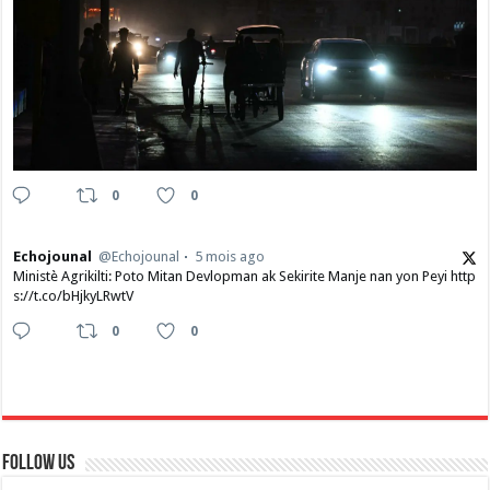
0
0
Echojounal
@Echojounal
5 mois ago
Ministè Agrikilti: Poto Mitan Devlopman ak Sekirite Manje nan yon Peyi http
s://t.co/bHjkyLRwtV
0
0
Follow Us