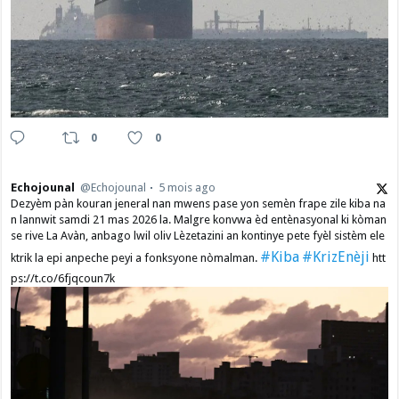
0
0
Echojounal
@Echojounal
5 mois ago
Dezyèm pàn kouran jeneral nan mwens pase yon semèn frape zile kiba na
n lannwit samdi 21 mas 2026 la. Malgre konvwa èd entènasyonal ki kòman
se rive La Avàn, anbago lwil oliv Lèzetazini an kontinye pete fyèl sistèm ele
#Kiba
#KrizEnèji
ktrik la epi anpeche peyi a fonksyone nòmalman.
htt
ps://t.co/6fjqcoun7k