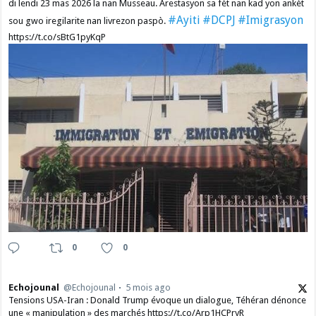
di lendi 23 mas 2026 la nan Musseau. Arestasyon sa fèt nan kad yon ankèt
#Ayiti
#DCPJ
#Imigrasyon
sou gwo iregilarite nan livrezon paspò.
https://t.co/sBtG1pyKqP
0
0
Echojounal
@Echojounal
5 mois ago
Tensions USA-Iran : Donald Trump évoque un dialogue, Téhéran dénonce
une « manipulation » des marchés https://t.co/Arp1HCPryR