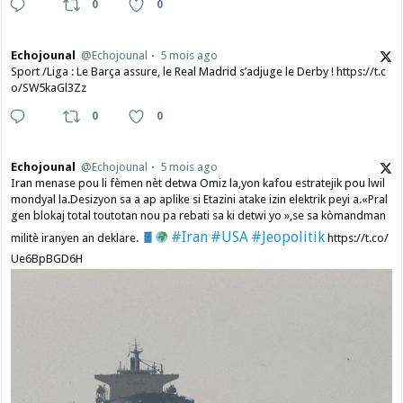
0
0
Echojounal
@Echojounal
5 mois ago
Sport /Liga : Le Barça assure, le Real Madrid s’adjuge le Derby ! https://t.c
o/SW5kaGl3Zz
0
0
Echojounal
@Echojounal
5 mois ago
Iran menase pou li fèmen nèt detwa Omiz la,yon kafou estratejik pou lwil
mondyal la.Desizyon sa a ap aplike si Etazini atake izin elektrik peyi a.​«Pral
gen blokaj total toutotan nou pa rebati sa ki detwi yo »,se sa kòmandman
#Iran
#USA
#Jeopolitik
militè iranyen an deklare.
https://t.co/
Ue6BpBGD6H