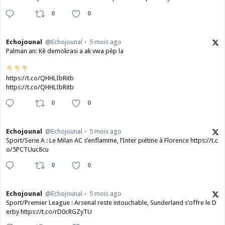
0
0
Echojounal
@Echojounal
5 mois ago
Palman an: Kè demokrasi a ak vwa pèp la
https://t.co/QHHLIbRitb
https://t.co/QHHLIbRitb
0
0
Echojounal
@Echojounal
5 mois ago
Sport/Serie A : Le Milan AC s’enflamme, l’Inter piétine à Florence https://t.c
o/5PCTUuc8cu
0
0
Echojounal
@Echojounal
5 mois ago
Sport/Premier League : Arsenal reste intouchable, Sunderland s’offre le D
erby https://t.co/rD0cRGZyTU