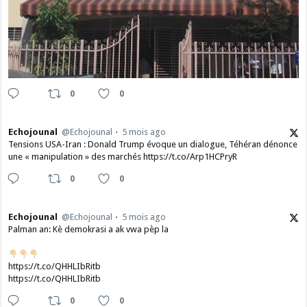
0
0
Echojounal
@Echojounal
5 mois ago
Tensions USA-Iran : Donald Trump évoque un dialogue, Téhéran dénonce
une « manipulation » des marchés https://t.co/Arp1HCPryR
0
0
Echojounal
@Echojounal
5 mois ago
Palman an: Kè demokrasi a ak vwa pèp la
https://t.co/QHHLIbRitb
https://t.co/QHHLIbRitb
0
0