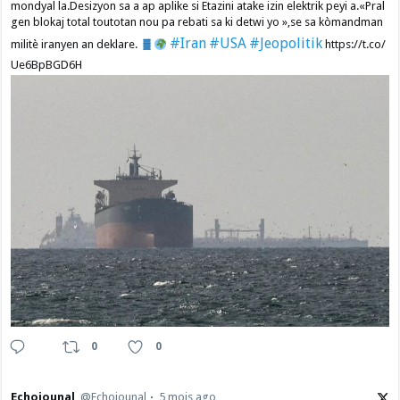
mondyal la.Desizyon sa a ap aplike si Etazini atake izin elektrik peyi a.​«Pral
gen blokaj total toutotan nou pa rebati sa ki detwi yo »,se sa kòmandman
#Iran
#USA
#Jeopolitik
militè iranyen an deklare.
https://t.co/
Ue6BpBGD6H
0
0
Echojounal
@Echojounal
5 mois ago