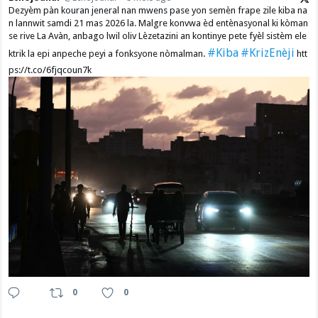
Dezyèm pàn kouran jeneral nan mwens pase yon semèn frape zile kiba na
n lannwit samdi 21 mas 2026 la. Malgre konvwa èd entènasyonal ki kòman
se rive La Avàn, anbago lwil oliv Lèzetazini an kontinye pete fyèl sistèm ele
#Kiba
#KrizEnèji
ktrik la epi anpeche peyi a fonksyone nòmalman.
htt
ps://t.co/6fjqcoun7k
0
0