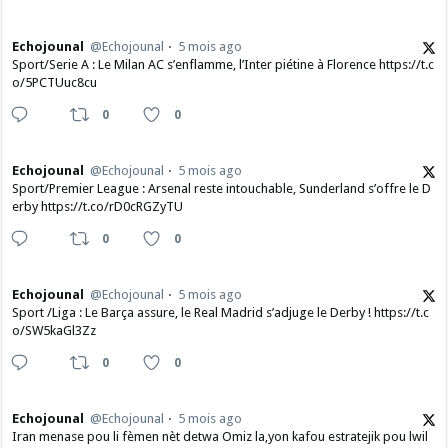
Echojounal
@Echojounal
5 mois ago
Sport/Serie A : Le Milan AC s’enflamme, l’Inter piétine à Florence https://t.c
o/5PCTUuc8cu
0
0
Echojounal
@Echojounal
5 mois ago
Sport/Premier League : Arsenal reste intouchable, Sunderland s’offre le D
erby https://t.co/rD0cRGZyTU
0
0
Echojounal
@Echojounal
5 mois ago
Sport /Liga : Le Barça assure, le Real Madrid s’adjuge le Derby ! https://t.c
o/SW5kaGl3Zz
0
0
Echojounal
@Echojounal
5 mois ago
Iran menase pou li fèmen nèt detwa Omiz la,yon kafou estratejik pou lwil