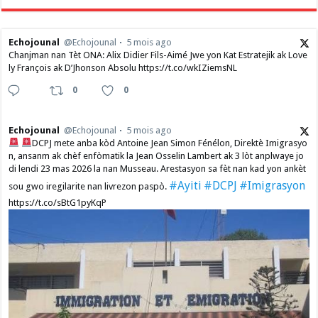
Echojounal
@Echojounal
5 mois ago
Chanjman nan Tèt ONA: Alix Didier Fils-Aimé Jwe yon Kat Estratejik ak Love
ly François ak D’Jhonson Absolu https://t.co/wkIZiemsNL
0
0
Echojounal
@Echojounal
5 mois ago
DCPJ mete anba kòd Antoine Jean Simon Fénélon, Direktè Imigrasyo
n, ansanm ak chèf enfòmatik la Jean Osselin Lambert ak 3 lòt anplwaye jo
di lendi 23 mas 2026 la nan Musseau. Arestasyon sa fèt nan kad yon ankèt
#Ayiti
#DCPJ
#Imigrasyon
sou gwo iregilarite nan livrezon paspò.
https://t.co/sBtG1pyKqP