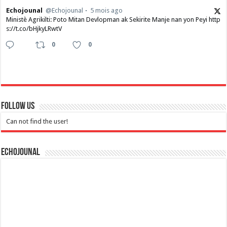
Echojounal
@Echojounal
5 mois ago
Ministè Agrikilti: Poto Mitan Devlopman ak Sekirite Manje nan yon Peyi http
s://t.co/bHjkyLRwtV
0
0
Follow Us
Can not find the user!
Echojounal