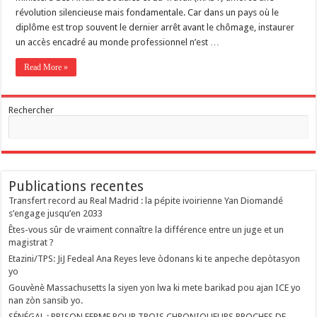
révolution silencieuse mais fondamentale. Car dans un pays où le
diplôme est trop souvent le dernier arrêt avant le chômage, instaurer
un accès encadré au monde professionnel n’est …
Read More »
Rechercher
Publications recentes
Transfert record au Real Madrid : la pépite ivoirienne Yan Diomandé
s’engage jusqu’en 2033
Êtes-vous sûr de vraiment connaître la différence entre un juge et un
magistrat ?
Etazini/TPS: JiJ Fedeal Ana Reyes leve òdonans ki te anpeche depòtasyon
yo
Gouvènè Massachusetts la siyen yon lwa ki mete barikad pou ajan ICE yo
nan zòn sansib yo.
SÉNÉGAL : PRISON FERME POUR TROIS CHRONIQUEURS PROCHES DE