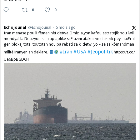
0
0
Echojounal
@Echojounal
5 mois ago
Iran menase pou li fèmen nèt detwa Omiz la,yon kafou estratejik pou lwil
mondyal la.Desizyon sa a ap aplike si Etazini atake izin elektrik peyi a.​«Pral
gen blokaj total toutotan nou pa rebati sa ki detwi yo »,se sa kòmandman
#Iran
#USA
#Jeopolitik
militè iranyen an deklare.
https://t.co/
Ue6BpBGD6H