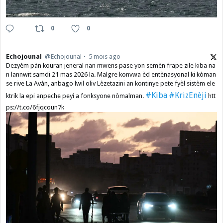
0
0
Echojounal
@Echojounal
5 mois ago
Dezyèm pàn kouran jeneral nan mwens pase yon semèn frape zile kiba na
n lannwit samdi 21 mas 2026 la. Malgre konvwa èd entènasyonal ki kòman
se rive La Avàn, anbago lwil oliv Lèzetazini an kontinye pete fyèl sistèm ele
#Kiba
#KrizEnèji
ktrik la epi anpeche peyi a fonksyone nòmalman.
htt
ps://t.co/6fjqcoun7k