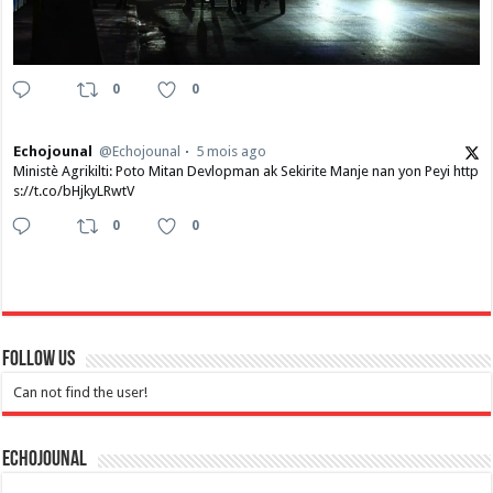
0
0
Echojounal
@Echojounal
5 mois ago
Ministè Agrikilti: Poto Mitan Devlopman ak Sekirite Manje nan yon Peyi http
s://t.co/bHjkyLRwtV
0
0
Follow Us
Can not find the user!
Echojounal