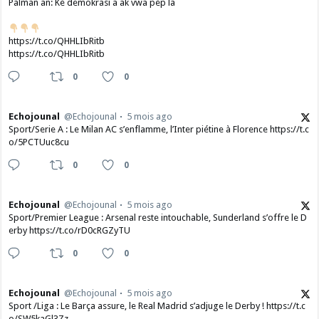
Palman an: Kè demokrasi a ak vwa pèp la
https://t.co/QHHLIbRitb
https://t.co/QHHLIbRitb
0
0
Echojounal
@Echojounal
5 mois ago
Sport/Serie A : Le Milan AC s’enflamme, l’Inter piétine à Florence https://t.c
o/5PCTUuc8cu
0
0
Echojounal
@Echojounal
5 mois ago
Sport/Premier League : Arsenal reste intouchable, Sunderland s’offre le D
erby https://t.co/rD0cRGZyTU
0
0
Echojounal
@Echojounal
5 mois ago
Sport /Liga : Le Barça assure, le Real Madrid s’adjuge le Derby ! https://t.c
o/SW5kaGl3Zz