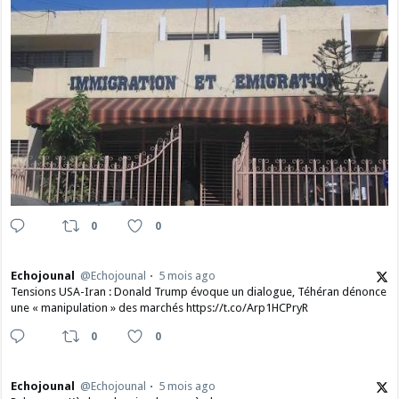
0
0
Echojounal
@Echojounal
5 mois ago
Tensions USA-Iran : Donald Trump évoque un dialogue, Téhéran dénonce
une « manipulation » des marchés https://t.co/Arp1HCPryR
0
0
Echojounal
@Echojounal
5 mois ago