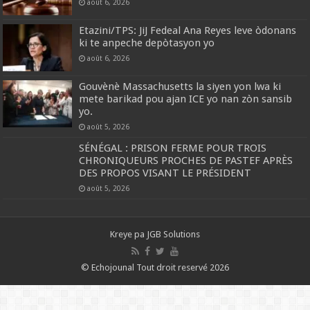
août 6, 2026
Etazini/TPS: JiJ Fedeal Ana Reyes leve òdonans
ki te anpeche depòtasyon yo
août 6, 2026
Gouvènè Massachusetts la siyen yon lwa ki
mete barikad pou ajan ICE yo nan zòn sansib
yo.
août 5, 2026
SÉNÉGAL : PRISON FERME POUR TROIS
CHRONIQUEURS PROCHES DE PASTEF APRÈS
DES PROPOS VISANT LE PRÉSIDENT
août 5, 2026
Kreye pa
JGB Solutions
© Echojounal Tout droit reservé 2026