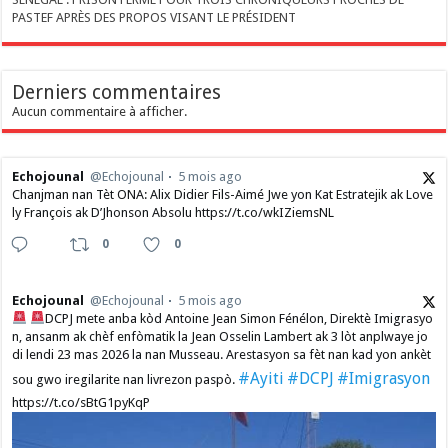
PASTEF APRÈS DES PROPOS VISANT LE PRÉSIDENT
Derniers commentaires
Aucun commentaire à afficher.
Echojounal
@Echojounal
5 mois ago
Chanjman nan Tèt ONA: Alix Didier Fils-Aimé Jwe yon Kat Estratejik ak Love
ly François ak D’Jhonson Absolu https://t.co/wkIZiemsNL
0
0
Echojounal
@Echojounal
5 mois ago
DCPJ mete anba kòd Antoine Jean Simon Fénélon, Direktè Imigrasyo
n, ansanm ak chèf enfòmatik la Jean Osselin Lambert ak 3 lòt anplwaye jo
di lendi 23 mas 2026 la nan Musseau. Arestasyon sa fèt nan kad yon ankèt
#Ayiti
#DCPJ
#Imigrasyon
sou gwo iregilarite nan livrezon paspò.
https://t.co/sBtG1pyKqP