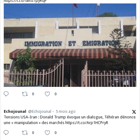
https://t.co/sBtG1pyKqP
0
0
Echojounal
@Echojounal
5 mois ago
Tensions USA-Iran : Donald Trump évoque un dialogue, Téhéran dénonce
une « manipulation » des marchés https://t.co/Arp1HCPryR
0
0