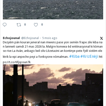
0
0
Echojounal
@Echojounal
5 mois ago
Dezyèm pàn kouran jeneral nan mwens pase yon semèn frape zile kiba na
n lannwit samdi 21 mas 2026 la. Malgre konvwa èd entènasyonal ki kòman
se rive La Avàn, anbago lwil oliv Lèzetazini an kontinye pete fyèl sistèm ele
#Kiba
#KrizEnèji
ktrik la epi anpeche peyi a fonksyone nòmalman.
htt
ps://t.co/6fjqcoun7k