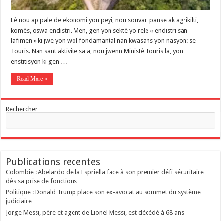
Lè nou ap pale de ekonomi yon peyi, nou souvan panse ak agrikilti,
komès, oswa endistri. Men, gen yon sektè yo rele « endistri san
lafimen » ki jwe yon wòl fondamantal nan kwasans yon nasyon: se
Touris. Nan sant aktivite sa a, nou jwenn Ministè Touris la, yon
enstitisyon ki gen …
Read More »
Rechercher
Publications recentes
Colombie : Abelardo de la Espriella face à son premier défi sécuritaire
dès sa prise de fonctions
Politique : Donald Trump place son ex-avocat au sommet du système
judiciaire
Jorge Messi, père et agent de Lionel Messi, est décédé à 68 ans