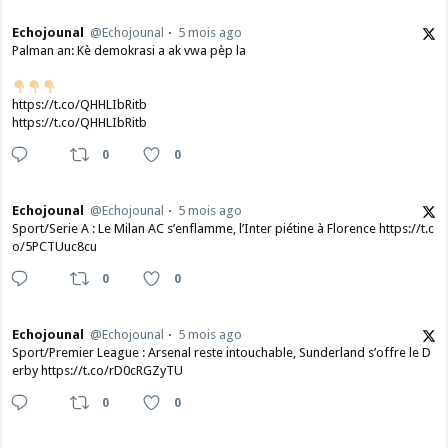
Echojounal
@Echojounal
5 mois ago
Palman an: Kè demokrasi a ak vwa pèp la
https://t.co/QHHLIbRitb
https://t.co/QHHLIbRitb
0
0
Echojounal
@Echojounal
5 mois ago
Sport/Serie A : Le Milan AC s’enflamme, l’Inter piétine à Florence https://t.c
o/5PCTUuc8cu
0
0
Echojounal
@Echojounal
5 mois ago
Sport/Premier League : Arsenal reste intouchable, Sunderland s’offre le D
erby https://t.co/rD0cRGZyTU
0
0