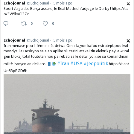
Echojounal
@Echojounal
5 mois ago
Sport /Liga : Le Barça assure, le Real Madrid s’adjuge le Derby ! https://t.c
o/SW5kaGl3Zz
0
0
Echojounal
@Echojounal
5 mois ago
Iran menase pou li fèmen nèt detwa Omiz la,yon kafou estratejik pou lwil
mondyal la.Desizyon sa a ap aplike si Etazini atake izin elektrik peyi a.​«Pral
gen blokaj total toutotan nou pa rebati sa ki detwi yo »,se sa kòmandman
#Iran
#USA
#Jeopolitik
militè iranyen an deklare.
https://t.co/
Ue6BpBGD6H