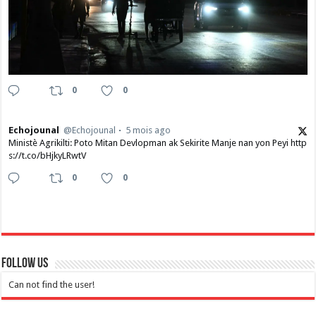
0
0
Echojounal
@Echojounal
5 mois ago
Ministè Agrikilti: Poto Mitan Devlopman ak Sekirite Manje nan yon Peyi http
s://t.co/bHjkyLRwtV
0
0
Follow Us
Can not find the user!