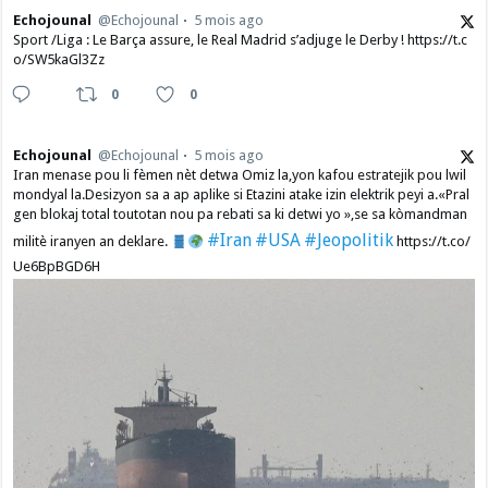
Echojounal
@Echojounal
5 mois ago
Sport /Liga : Le Barça assure, le Real Madrid s’adjuge le Derby ! https://t.c
o/SW5kaGl3Zz
0
0
Echojounal
@Echojounal
5 mois ago
Iran menase pou li fèmen nèt detwa Omiz la,yon kafou estratejik pou lwil
mondyal la.Desizyon sa a ap aplike si Etazini atake izin elektrik peyi a.​«Pral
gen blokaj total toutotan nou pa rebati sa ki detwi yo »,se sa kòmandman
#Iran
#USA
#Jeopolitik
militè iranyen an deklare.
https://t.co/
Ue6BpBGD6H