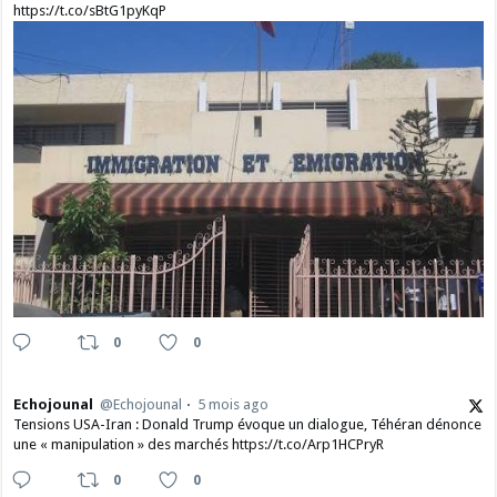
https://t.co/sBtG1pyKqP
0
0
Echojounal
@Echojounal
5 mois ago
Tensions USA-Iran : Donald Trump évoque un dialogue, Téhéran dénonce
une « manipulation » des marchés https://t.co/Arp1HCPryR
0
0