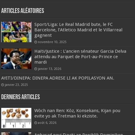
Articles aléatoires
Sport/Liga: Le Real Madrid bute, le FC
Barcelone, l’Atletico Madrid et le Villarreal
gagnent
novembre 10, 2025
Haïti/Justice : L’ancien sénateur Garcia Delva
attendu au Parquet de Port-au-Prince ce
mardi
janvier 13, 2026
AYITI/DINEPA: DINEPA ADRESE LI AK POPILASYON AN.
janvier 23, 2025
Derniers articles
Wòch nan Ren: Kòz, Konsekans, Kijan pou
evite yo ak Tretman ki ekziste.
août 6, 2026
Anbasad peyi Dayiti an Repiblik Dominiken