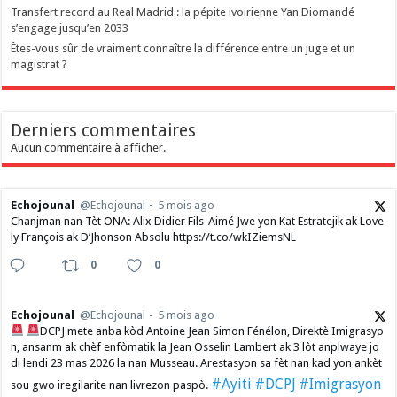
Transfert record au Real Madrid : la pépite ivoirienne Yan Diomandé
s’engage jusqu’en 2033
Êtes-vous sûr de vraiment connaître la différence entre un juge et un
magistrat ?
Derniers commentaires
Aucun commentaire à afficher.
Echojounal
@Echojounal
5 mois ago
Chanjman nan Tèt ONA: Alix Didier Fils-Aimé Jwe yon Kat Estratejik ak Love
ly François ak D’Jhonson Absolu https://t.co/wkIZiemsNL
0
0
Echojounal
@Echojounal
5 mois ago
DCPJ mete anba kòd Antoine Jean Simon Fénélon, Direktè Imigrasyo
n, ansanm ak chèf enfòmatik la Jean Osselin Lambert ak 3 lòt anplwaye jo
di lendi 23 mas 2026 la nan Musseau. Arestasyon sa fèt nan kad yon ankèt
#Ayiti
#DCPJ
#Imigrasyon
sou gwo iregilarite nan livrezon paspò.