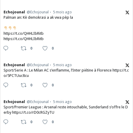
Echojounal
@Echojounal
5 mois ago
Palman an: Kè demokrasi a ak vwa pèp la
https://t.co/QHHLIbRitb
https://t.co/QHHLIbRitb
0
0
Echojounal
@Echojounal
5 mois ago
Sport/Serie A : Le Milan AC s’enflamme, l’Inter piétine à Florence https://t.c
o/5PCTUuc8cu
0
0
Echojounal
@Echojounal
5 mois ago
Sport/Premier League : Arsenal reste intouchable, Sunderland s’offre le D
erby https://t.co/rD0cRGZyTU
0
0