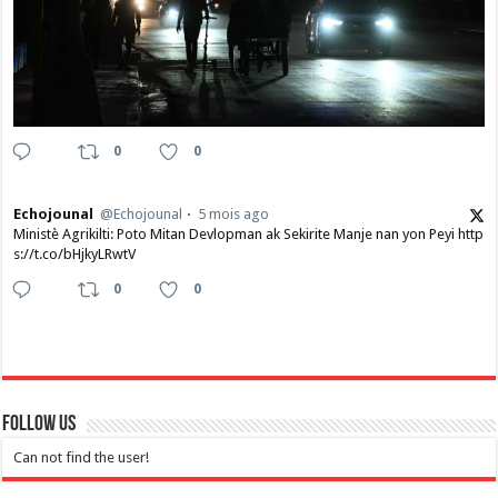
0
0
Echojounal
@Echojounal
5 mois ago
Ministè Agrikilti: Poto Mitan Devlopman ak Sekirite Manje nan yon Peyi http
s://t.co/bHjkyLRwtV
0
0
Follow Us
Can not find the user!