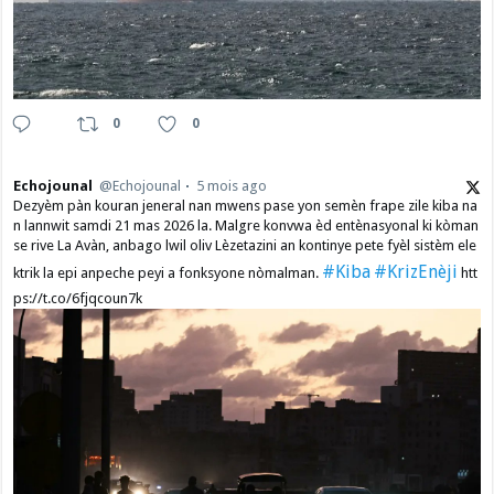
0
0
Echojounal
@Echojounal
5 mois ago
Dezyèm pàn kouran jeneral nan mwens pase yon semèn frape zile kiba na
n lannwit samdi 21 mas 2026 la. Malgre konvwa èd entènasyonal ki kòman
se rive La Avàn, anbago lwil oliv Lèzetazini an kontinye pete fyèl sistèm ele
#Kiba
#KrizEnèji
ktrik la epi anpeche peyi a fonksyone nòmalman.
htt
ps://t.co/6fjqcoun7k