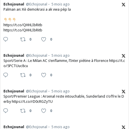
Echojounal
@Echojounal
5 mois ago
Palman an: Kè demokrasi a ak vwa pèp la
https://t.co/QHHLIbRitb
https://t.co/QHHLIbRitb
0
0
Echojounal
@Echojounal
5 mois ago
Sport/Serie A : Le Milan AC s’enflamme, l’Inter piétine à Florence https://t.c
o/5PCTUuc8cu
0
0
Echojounal
@Echojounal
5 mois ago
Sport/Premier League : Arsenal reste intouchable, Sunderland s’offre le D
erby https://t.co/rD0cRGZyTU
0
0
Echojounal
@Echojounal
5 mois ago