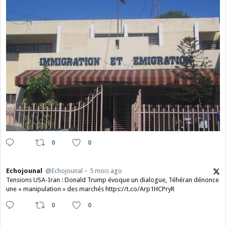
0
0
Echojounal
@Echojounal
5 mois ago
Tensions USA-Iran : Donald Trump évoque un dialogue, Téhéran dénonce
une « manipulation » des marchés https://t.co/Arp1HCPryR
0
0