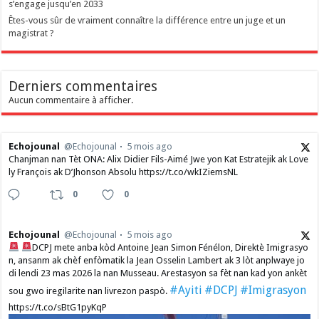
s’engage jusqu’en 2033
Êtes-vous sûr de vraiment connaître la différence entre un juge et un
magistrat ?
Derniers commentaires
Aucun commentaire à afficher.
Echojounal
@Echojounal
5 mois ago
Chanjman nan Tèt ONA: Alix Didier Fils-Aimé Jwe yon Kat Estratejik ak Love
ly François ak D’Jhonson Absolu https://t.co/wkIZiemsNL
0
0
Echojounal
@Echojounal
5 mois ago
DCPJ mete anba kòd Antoine Jean Simon Fénélon, Direktè Imigrasyo
n, ansanm ak chèf enfòmatik la Jean Osselin Lambert ak 3 lòt anplwaye jo
di lendi 23 mas 2026 la nan Musseau. Arestasyon sa fèt nan kad yon ankèt
#Ayiti
#DCPJ
#Imigrasyon
sou gwo iregilarite nan livrezon paspò.
https://t.co/sBtG1pyKqP