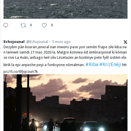
0
0
Echojounal
@Echojounal
5 mois ago
Dezyèm pàn kouran jeneral nan mwens pase yon semèn frape zile kiba na
n lannwit samdi 21 mas 2026 la. Malgre konvwa èd entènasyonal ki kòman
se rive La Avàn, anbago lwil oliv Lèzetazini an kontinye pete fyèl sistèm ele
#Kiba
#KrizEnèji
ktrik la epi anpeche peyi a fonksyone nòmalman.
htt
ps://t.co/6fjqcoun7k