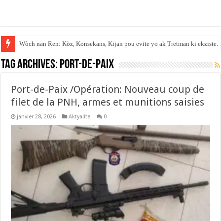
Wòch nan Ren: Kòz, Konsekans, Kijan pou evite yo ak Tretman ki ekziste.
Tag Archives:
Port-de-Paix
Port-de-Paix /Opération: Nouveau coup de
filet de la PNH, armes et munitions saisies
janvier 28, 2026
Aktyalite
0