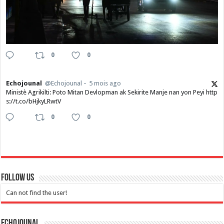
0
0
Echojounal
@Echojounal
5 mois ago
Ministè Agrikilti: Poto Mitan Devlopman ak Sekirite Manje nan yon Peyi http
s://t.co/bHjkyLRwtV
0
0
Follow Us
Can not find the user!
Echojounal