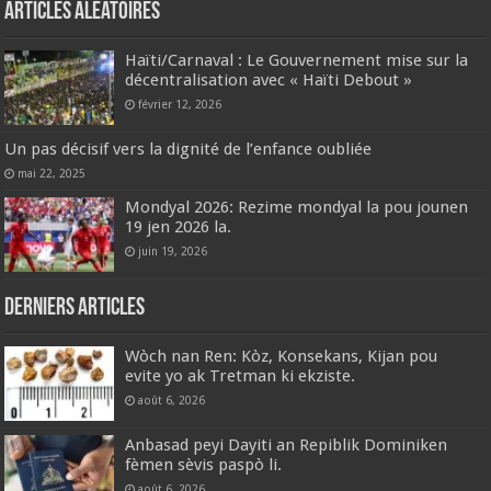
Articles aléatoires
‎Haïti/Carnaval : Le Gouvernement mise sur la
décentralisation avec « Haïti Debout »
février 12, 2026
Un pas décisif vers la dignité de l’enfance oubliée
mai 22, 2025
Mondyal 2026: Rezime mondyal la pou jounen
19 jen 2026 la.
juin 19, 2026
Derniers articles
Wòch nan Ren: Kòz, Konsekans, Kijan pou
evite yo ak Tretman ki ekziste.
août 6, 2026
Anbasad peyi Dayiti an Repiblik Dominiken
fèmen sèvis paspò li.
août 6, 2026