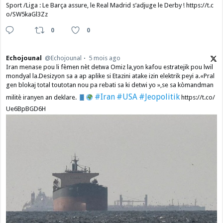
Sport /Liga : Le Barça assure, le Real Madrid s’adjuge le Derby ! https://t.c
o/SW5kaGl3Zz
0
0
Echojounal
@Echojounal
5 mois ago
Iran menase pou li fèmen nèt detwa Omiz la,yon kafou estratejik pou lwil
mondyal la.Desizyon sa a ap aplike si Etazini atake izin elektrik peyi a.​«Pral
gen blokaj total toutotan nou pa rebati sa ki detwi yo »,se sa kòmandman
#Iran
#USA
#Jeopolitik
militè iranyen an deklare.
https://t.co/
Ue6BpBGD6H