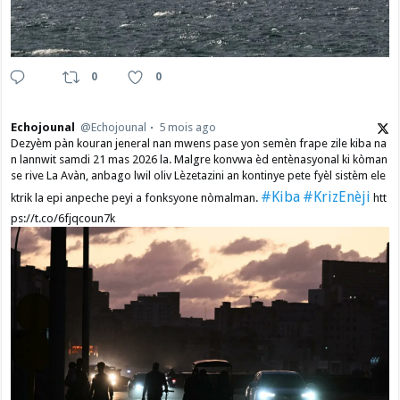
0
0
Echojounal
@Echojounal
5 mois ago
Dezyèm pàn kouran jeneral nan mwens pase yon semèn frape zile kiba na
n lannwit samdi 21 mas 2026 la. Malgre konvwa èd entènasyonal ki kòman
se rive La Avàn, anbago lwil oliv Lèzetazini an kontinye pete fyèl sistèm ele
#Kiba
#KrizEnèji
ktrik la epi anpeche peyi a fonksyone nòmalman.
htt
ps://t.co/6fjqcoun7k