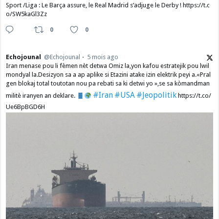
Sport /Liga : Le Barça assure, le Real Madrid s’adjuge le Derby ! https://t.c
o/SW5kaGl3Zz
0
0
Echojounal
@Echojounal
5 mois ago
Iran menase pou li fèmen nèt detwa Omiz la,yon kafou estratejik pou lwil
mondyal la.Desizyon sa a ap aplike si Etazini atake izin elektrik peyi a.​«Pral
gen blokaj total toutotan nou pa rebati sa ki detwi yo »,se sa kòmandman
#Iran
#USA
#Jeopolitik
militè iranyen an deklare.
https://t.co/
Ue6BpBGD6H