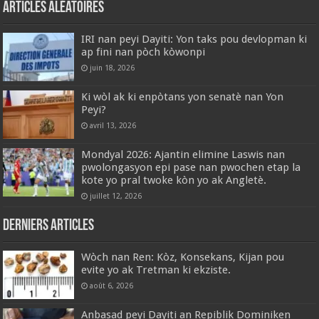
Articles aléatoires
IRI nan peyi Dayiti: Yon taks pou devlopman ki
ap fini nan pòch kòwonpi
juin 18, 2026
Ki wòl ak ki enpòtans yon senatè nan Yon
Peyi?
avril 13, 2026
‎Mondyal 2026: Ajantin elimine Laswis nan
pwolongasyon epi pase nan pwochen etap la
kote yo pral twoke kòn yo ak Angletè.
juillet 12, 2026
Derniers articles
Wòch nan Ren: Kòz, Konsekans, Kijan pou
evite yo ak Tretman ki ekziste.
août 6, 2026
Anbasad peyi Dayiti an Repiblik Dominiken