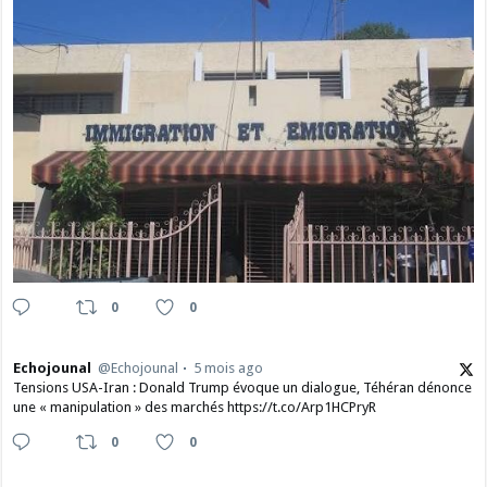
0
0
Echojounal
@Echojounal
5 mois ago
Tensions USA-Iran : Donald Trump évoque un dialogue, Téhéran dénonce
une « manipulation » des marchés https://t.co/Arp1HCPryR
0
0