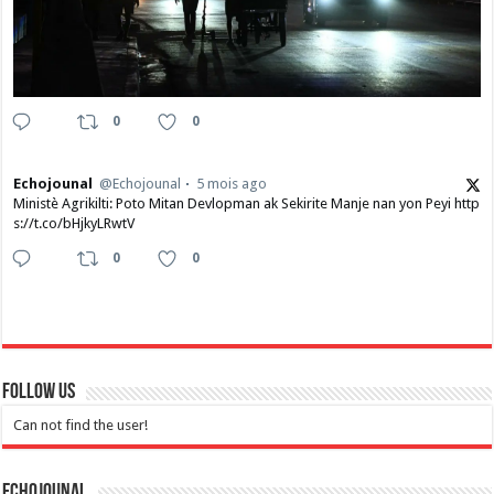
0
0
Echojounal
@Echojounal
5 mois ago
Ministè Agrikilti: Poto Mitan Devlopman ak Sekirite Manje nan yon Peyi http
s://t.co/bHjkyLRwtV
0
0
Follow Us
Can not find the user!
Echojounal