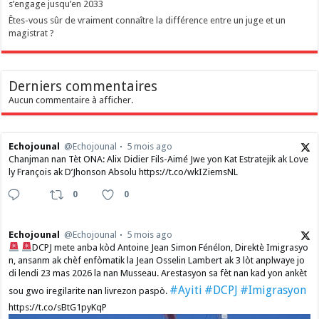
s’engage jusqu’en 2033
Êtes-vous sûr de vraiment connaître la différence entre un juge et un
magistrat ?
Derniers commentaires
Aucun commentaire à afficher.
Echojounal
@Echojounal
5 mois ago
Chanjman nan Tèt ONA: Alix Didier Fils-Aimé Jwe yon Kat Estratejik ak Love
ly François ak D’Jhonson Absolu https://t.co/wkIZiemsNL
0
0
Echojounal
@Echojounal
5 mois ago
DCPJ mete anba kòd Antoine Jean Simon Fénélon, Direktè Imigrasyo
n, ansanm ak chèf enfòmatik la Jean Osselin Lambert ak 3 lòt anplwaye jo
di lendi 23 mas 2026 la nan Musseau. Arestasyon sa fèt nan kad yon ankèt
#Ayiti
#DCPJ
#Imigrasyon
sou gwo iregilarite nan livrezon paspò.
https://t.co/sBtG1pyKqP