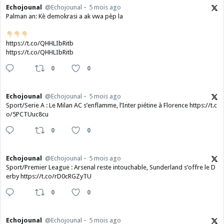
Echojounal
@Echojounal
5 mois ago
Palman an: Kè demokrasi a ak vwa pèp la
https://t.co/QHHLIbRitb
https://t.co/QHHLIbRitb
0
0
Echojounal
@Echojounal
5 mois ago
Sport/Serie A : Le Milan AC s’enflamme, l’Inter piétine à Florence https://t.c
o/5PCTUuc8cu
0
0
Echojounal
@Echojounal
5 mois ago
Sport/Premier League : Arsenal reste intouchable, Sunderland s’offre le D
erby https://t.co/rD0cRGZyTU
0
0
Echojounal
@Echojounal
5 mois ago