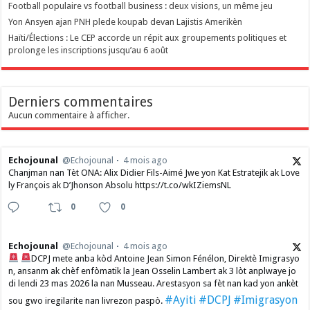
Football populaire vs football business : deux visions, un même jeu
Yon Ansyen ajan PNH plede koupab devan Lajistis Amerikèn
Haïti/Élections : Le CEP accorde un répit aux groupements politiques et
prolonge les inscriptions jusqu’au 6 août
Derniers commentaires
Aucun commentaire à afficher.
Echojounal
@Echojounal
4 mois ago
Chanjman nan Tèt ONA: Alix Didier Fils-Aimé Jwe yon Kat Estratejik ak Love
ly François ak D’Jhonson Absolu https://t.co/wkIZiemsNL
0
0
Echojounal
@Echojounal
4 mois ago
DCPJ mete anba kòd Antoine Jean Simon Fénélon, Direktè Imigrasyo
n, ansanm ak chèf enfòmatik la Jean Osselin Lambert ak 3 lòt anplwaye jo
di lendi 23 mas 2026 la nan Musseau. Arestasyon sa fèt nan kad yon ankèt
#Ayiti
#DCPJ
#Imigrasyon
sou gwo iregilarite nan livrezon paspò.