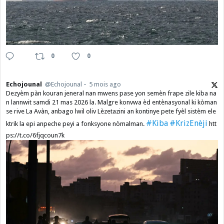
0
0
Echojounal
@Echojounal
5 mois ago
Dezyèm pàn kouran jeneral nan mwens pase yon semèn frape zile kiba na
n lannwit samdi 21 mas 2026 la. Malgre konvwa èd entènasyonal ki kòman
se rive La Avàn, anbago lwil oliv Lèzetazini an kontinye pete fyèl sistèm ele
#Kiba
#KrizEnèji
ktrik la epi anpeche peyi a fonksyone nòmalman.
htt
ps://t.co/6fjqcoun7k