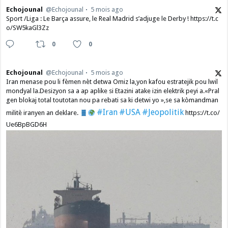
Echojounal
@Echojounal
5 mois ago
Sport /Liga : Le Barça assure, le Real Madrid s’adjuge le Derby ! https://t.c
o/SW5kaGl3Zz
0
0
Echojounal
@Echojounal
5 mois ago
Iran menase pou li fèmen nèt detwa Omiz la,yon kafou estratejik pou lwil
mondyal la.Desizyon sa a ap aplike si Etazini atake izin elektrik peyi a.​«Pral
gen blokaj total toutotan nou pa rebati sa ki detwi yo »,se sa kòmandman
#Iran
#USA
#Jeopolitik
militè iranyen an deklare.
https://t.co/
Ue6BpBGD6H