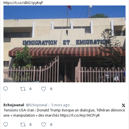
https://t.co/sBtG1pyKqP
0
0
Echojounal
@Echojounal
5 mois ago
Tensions USA-Iran : Donald Trump évoque un dialogue, Téhéran dénonce
une « manipulation » des marchés https://t.co/Arp1HCPryR
0
0