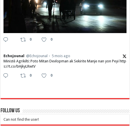
0
0
Echojounal
@Echojounal
5 mois ago
Ministè Agrikilti: Poto Mitan Devlopman ak Sekirite Manje nan yon Peyi http
s://t.co/bHjkyLRwtV
0
0
Follow Us
Can not find the user!