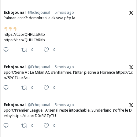
Echojounal
@Echojounal
5 mois ago
Palman an: Kè demokrasi a ak vwa pèp la
https://t.co/QHHLIbRitb
https://t.co/QHHLIbRitb
0
0
Echojounal
@Echojounal
5 mois ago
Sport/Serie A : Le Milan AC s’enflamme, l’Inter piétine à Florence https://t.c
o/5PCTUuc8cu
0
0
Echojounal
@Echojounal
5 mois ago
Sport/Premier League : Arsenal reste intouchable, Sunderland s’offre le D
erby https://t.co/rD0cRGZyTU
0
0