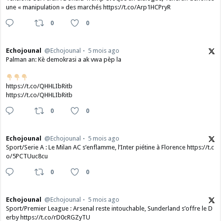
une « manipulation » des marchés https://t.co/Arp1HCPryR
0
0
Echojounal
@Echojounal
5 mois ago
Palman an: Kè demokrasi a ak vwa pèp la
https://t.co/QHHLIbRitb
https://t.co/QHHLIbRitb
0
0
Echojounal
@Echojounal
5 mois ago
Sport/Serie A : Le Milan AC s’enflamme, l’Inter piétine à Florence https://t.c
o/5PCTUuc8cu
0
0
Echojounal
@Echojounal
5 mois ago
Sport/Premier League : Arsenal reste intouchable, Sunderland s’offre le D
erby https://t.co/rD0cRGZyTU