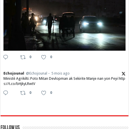
0
0
Echojounal
@Echojounal
5 mois ago
Ministè Agrikilti: Poto Mitan Devlopman ak Sekirite Manje nan yon Peyi http
s://t.co/bHjkyLRwtV
0
0
Follow Us