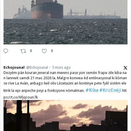
0
0
Echojounal
@Echojounal
5 mois ago
Dezyèm pàn kouran jeneral nan mwens pase yon semèn frape zile kiba na
n lannwit samdi 21 mas 2026 la. Malgre konvwa èd entènasyonal ki kòman
se rive La Avàn, anbago lwil oliv Lèzetazini an kontinye pete fyèl sistèm ele
#Kiba
#KrizEnèji
ktrik la epi anpeche peyi a fonksyone nòmalman.
htt
ps://t.co/6fjqcoun7k