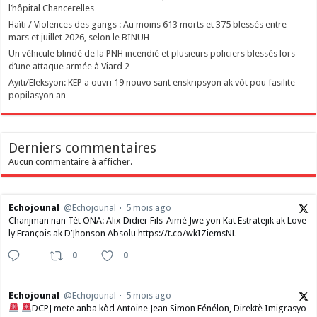
l’hôpital Chancerelles
Haïti / Violences des gangs : Au moins 613 morts et 375 blessés entre
mars et juillet 2026, selon le BINUH
Un véhicule blindé de la PNH incendié et plusieurs policiers blessés lors
d’une attaque armée à Viard 2
‎Ayiti/Eleksyon: KEP a ouvri 19 nouvo sant enskripsyon ak vòt pou fasilite
popilasyon an
Derniers commentaires
Aucun commentaire à afficher.
Echojounal
@Echojounal
5 mois ago
Chanjman nan Tèt ONA: Alix Didier Fils-Aimé Jwe yon Kat Estratejik ak Love
ly François ak D’Jhonson Absolu https://t.co/wkIZiemsNL
0
0
Echojounal
@Echojounal
5 mois ago
DCPJ mete anba kòd Antoine Jean Simon Fénélon, Direktè Imigrasyo