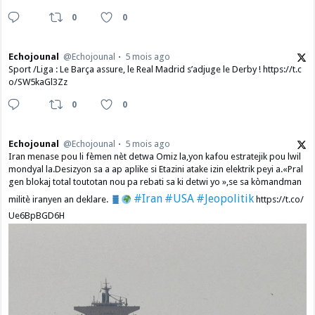
0
0
Echojounal
@Echojounal
5 mois ago
Sport /Liga : Le Barça assure, le Real Madrid s’adjuge le Derby ! https://t.c
o/SW5kaGl3Zz
0
0
Echojounal
@Echojounal
5 mois ago
Iran menase pou li fèmen nèt detwa Omiz la,yon kafou estratejik pou lwil
mondyal la.Desizyon sa a ap aplike si Etazini atake izin elektrik peyi a.​«Pral
gen blokaj total toutotan nou pa rebati sa ki detwi yo »,se sa kòmandman
#Iran
#USA
#Jeopolitik
militè iranyen an deklare.
https://t.co/
Ue6BpBGD6H