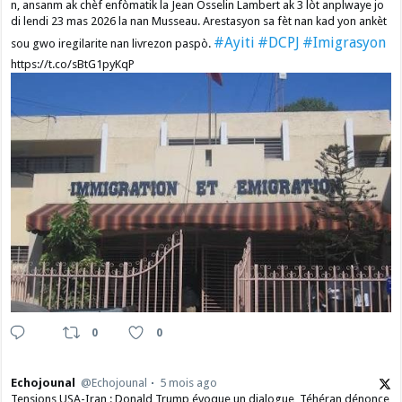
n, ansanm ak chèf enfòmatik la Jean Osselin Lambert ak 3 lòt anplwaye jo
di lendi 23 mas 2026 la nan Musseau. Arestasyon sa fèt nan kad yon ankèt
#Ayiti
#DCPJ
#Imigrasyon
sou gwo iregilarite nan livrezon paspò.
https://t.co/sBtG1pyKqP
0
0
Echojounal
@Echojounal
5 mois ago
Tensions USA-Iran : Donald Trump évoque un dialogue, Téhéran dénonce