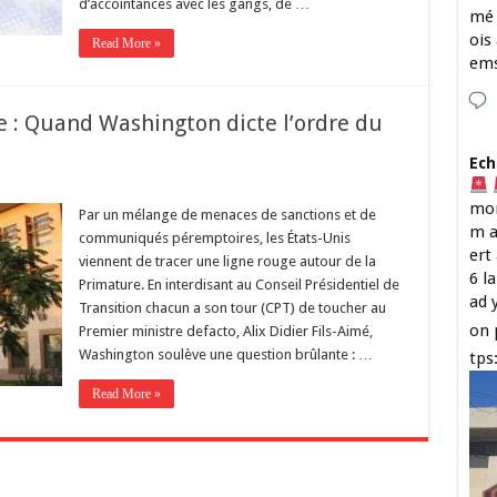
d’accointances avec les gangs, de …
mé 
ois
Read More »
em
le : Quand Washington dicte l’ordre du
Ech
mon
Par un mélange de menaces de sanctions et de
m a
communiqués péremptoires, les États-Unis
ert
viennent de tracer une ligne rouge autour de la
6 l
Primature. En interdisant au Conseil Présidentiel de
ad 
Transition chacun a son tour (CPT) de toucher au
on 
Premier ministre defacto, Alix Didier Fils-Aimé,
Washington soulève une question brûlante : …
tps
Read More »