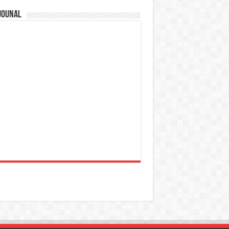
jounal