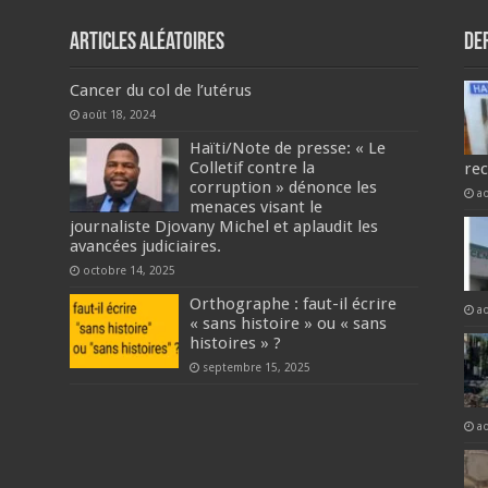
Articles aléatoires
De
Cancer du col de l’utérus
août 18, 2024
Haïti/Note de presse: « Le
Colletif contre la
re
corruption » dénonce les
a
menaces visant le
journaliste Djovany Michel et aplaudit les
avancées judiciaires.
octobre 14, 2025
Orthographe : faut-il écrire
a
« sans histoire » ou « sans
histoires » ?
septembre 15, 2025
a