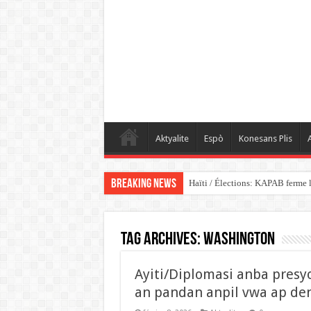
Aktyalite
Espò
Konesans Plis
A
Breaking News
Haïti / Élections: KAPAB ferme l
Tag Archives:
Washington
Ayiti/Diplomasi anba presyo
an pandan anpil vwa ap de