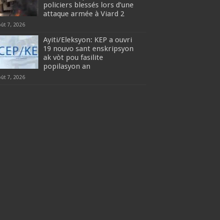
policiers blessés lors d’une
attaque armée à Viard 2
oût 7, 2026
‎Ayiti/Eleksyon: KEP a ouvri
19 nouvo sant enskripsyon
ak vòt pou fasilite
popilasyon an
oût 7, 2026