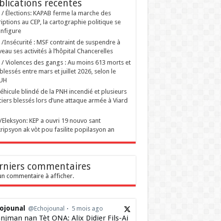
blications recentes
i / Élections: KAPAB ferme la marche des
riptions au CEP, la cartographie politique se
nfigure
i /Insécurité : MSF contraint de suspendre à
eau ses activités à l’hôpital Chancerelles
i / Violences des gangs : Au moins 613 morts et
blessés entre mars et juillet 2026, selon le
UH
éhicule blindé de la PNH incendié et plusieurs
ciers blessés lors d’une attaque armée à Viard
ti/Eleksyon: KEP a ouvri 19 nouvo sant
ripsyon ak vòt pou fasilite popilasyon an
rniers commentaires
n commentaire à afficher.
ojounal
@Echojounal
5 mois ago
njman nan Tèt ONA: Alix Didier Fils-Ai