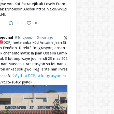
Jwe yon Kat Estratejik ak Lovely Franç
 ak D’Jhonson Absolu https://t.co/wkIZi
sNL
0
0
ojounal
@Echojounal
5 mois ago
DCPJ mete anba kòd Antoine Jean Si
 Fénélon, Direktè Imigrasyon, ansan
k chèf enfòmatik la Jean Osselin Lamb
 ak 3 lòt anplwaye jodi lendi 23 mas 202
a nan Musseau. Arestasyon sa fèt nan k
yon ankèt sou gwo iregilarite nan livrez
#Ayiti
#DCPJ
#Imigrasyon
paspò.
ht
://t.co/sBtG1pyKqP