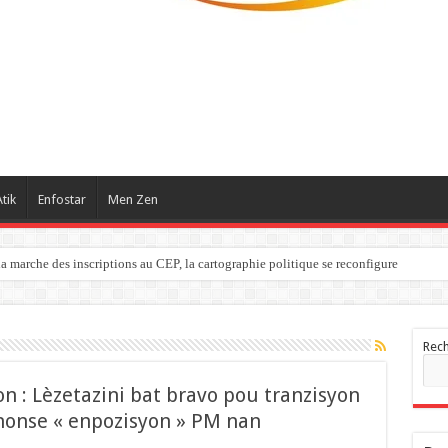
tik
Enfostar
Men Zen
a marche des inscriptions au CEP, la cartographie politique se reconfigure
Rec
n : Lèzetazini bat bravo pou tranzisyon
nonse « enpozisyon » PM nan