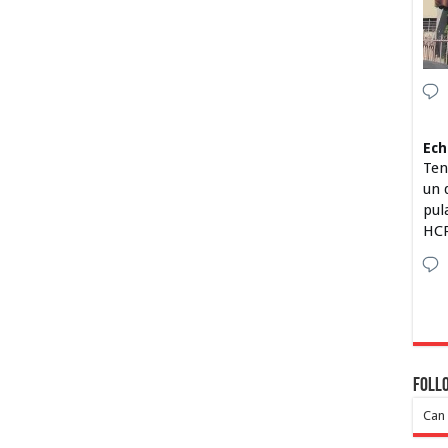
Ech
Ten
un 
pul
HCP
Foll
Can 