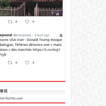
0
0
ojounal
@Echojounal
5 mois ago
sions USA-Iran : Donald Trump évoque
dialogue, Téhéran dénonce une « mani
ation » des marchés https://t.co/Arp1
ryR
0
0
ow Us
not find the user!