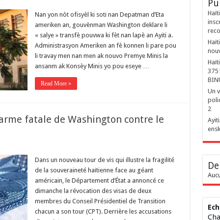
Pu
Haït
Nan yon nòt ofisyèl ki soti nan Depatman d’Eta
insc
ameriken an, gouvènman Washington deklare li
reco
« salye » transfè pouvwa ki fèt nan lapè an Ayiti a.
Haït
Administrasyon Ameriken an fè konnen li pare pou
nouv
li travay men nan men ak nouvo Premye Minis la
Haït
ansanm ak Konsèy Minis yo pou eseye …
375 
BIN
Read More »
Un v
poli
2
l’arme fatale de Washington contre le
‎Ayi
ensk
Dans un nouveau tour de vis qui illustre la fragilité
De
de la souveraineté haïtienne face au géant
Aucu
américain, le Département d’État a annoncé ce
dimanche la révocation des visas de deux
membres du Conseil Présidentiel de Transition
Ech
chacun a son tour (CPT). Derrière les accusations
Cha