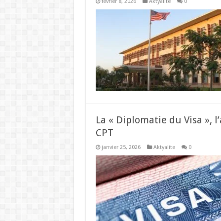
février 8, 2026
Aktyalite
0
La « Diplomatie du Visa », 
CPT
janvier 25, 2026
Aktyalite
0