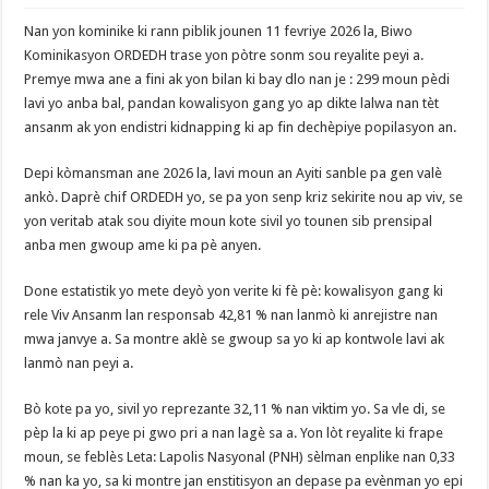
Nan yon kominike ki rann piblik jounen 11 fevriye 2026 la, Biwo
Kominikasyon ORDEDH trase yon pòtre sonm sou reyalite peyi a.
Premye mwa ane a fini ak yon bilan ki bay dlo nan je : 299 moun pèdi
lavi yo anba bal, pandan kowalisyon gang yo ap dikte lalwa nan tèt
ansanm ak yon endistri kidnapping ki ap fin dechèpiye popilasyon an.
​Depi kòmansman ane 2026 la, lavi moun an Ayiti sanble pa gen valè
ankò. Daprè chif ORDEDH yo, se pa yon senp kriz sekirite nou ap viv, se
yon veritab atak sou diyite moun kote sivil yo tounen sib prensipal
anba men gwoup ame ki pa pè anyen.
​Done estatistik yo mete deyò yon verite ki fè pè: kowalisyon gang ki
rele Viv Ansanm lan responsab 42,81 % nan lanmò ki anrejistre nan
mwa janvye a. Sa montre aklè se gwoup sa yo ki ap kontwole lavi ak
lanmò nan peyi a.
​Bò kote pa yo, sivil yo reprezante 32,11 % nan viktim yo. Sa vle di, se
pèp la ki ap peye pi gwo pri a nan lagè sa a. Yon lòt reyalite ki frape
moun, se feblès Leta: Lapolis Nasyonal (PNH) sèlman enplike nan 0,33
% nan ka yo, sa ki montre jan enstitisyon an depase pa evènman yo epi