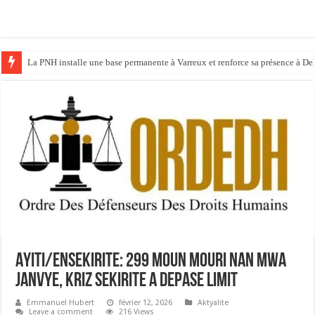
La PNH installe une base permanente à Varreux et renforce sa présence à D
Haïti / Élections: KAPAB ferme la marche des inscriptions au CEP, la cartog
Ayiti/Ensekirite: 299 moun mouri nan mwa
janvye, kriz sekirite a depase limit
Emmanuel Hubert
février 12, 2026
Aktyalite
Leave a comment
216 Views