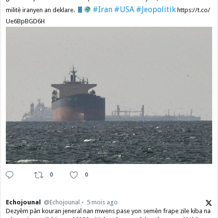
#Iran
#USA
#Jeopolitik
militè iranyen an deklare.
https://t.co/
Ue6BpBGD6H
0
0
Echojounal
@Echojounal
5 mois ago
Dezyèm pàn kouran jeneral nan mwens pase yon semèn frape zile kiba na