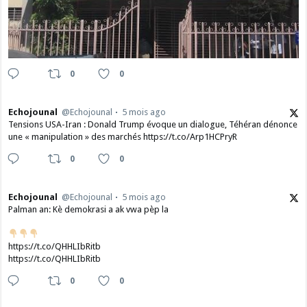
0
0
Echojounal
@Echojounal
5 mois ago
Tensions USA-Iran : Donald Trump évoque un dialogue, Téhéran dénonce
une « manipulation » des marchés https://t.co/Arp1HCPryR
0
0
Echojounal
@Echojounal
5 mois ago
Palman an: Kè demokrasi a ak vwa pèp la
https://t.co/QHHLIbRitb
https://t.co/QHHLIbRitb
0
0