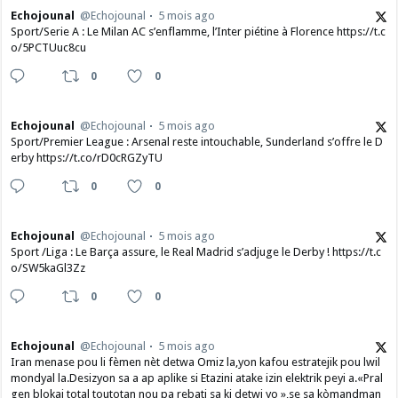
Echojounal
@Echojounal
5 mois ago
Sport/Serie A : Le Milan AC s’enflamme, l’Inter piétine à Florence https://t.c
o/5PCTUuc8cu
0
0
Echojounal
@Echojounal
5 mois ago
Sport/Premier League : Arsenal reste intouchable, Sunderland s’offre le D
erby https://t.co/rD0cRGZyTU
0
0
Echojounal
@Echojounal
5 mois ago
Sport /Liga : Le Barça assure, le Real Madrid s’adjuge le Derby ! https://t.c
o/SW5kaGl3Zz
0
0
Echojounal
@Echojounal
5 mois ago
Iran menase pou li fèmen nèt detwa Omiz la,yon kafou estratejik pou lwil
mondyal la.Desizyon sa a ap aplike si Etazini atake izin elektrik peyi a.​«Pral
gen blokaj total toutotan nou pa rebati sa ki detwi yo »,se sa kòmandman