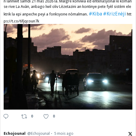
n lannwit samdi 21 mas 2026 la. Malgre konvwa èd entènasyonal ki kòman
se rive La Avàn, anbago lwil oliv Lèzetazini an kontinye pete fyèl sistèm ele
#Kiba
#KrizEnèji
ktrik la epi anpeche peyi a fonksyone nòmalman.
htt
ps://t.co/6fjqcoun7k
0
0
Echojounal
@Echojounal
5 mois ago