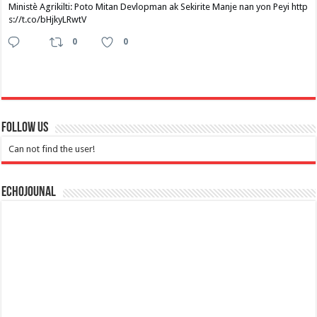
Ministè Agrikilti: Poto Mitan Devlopman ak Sekirite Manje nan yon Peyi http
s://t.co/bHjkyLRwtV
0
0
Follow Us
Can not find the user!
Echojounal