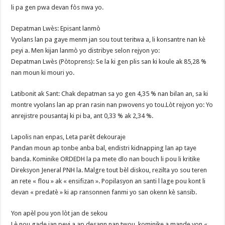
li pa gen pwa devan fòs nwa yo.
​Depatman Lwès: Episant lanmò
​Vyolans lan pa gaye menm jan sou tout teritwa a, li konsantre nan kè
peyi a. Men kijan lanmò yo distribye selon rejyon yo:
​Depatman Lwès (Pòtoprens): Se la ki gen plis san ki koule ak 85,28 %
nan moun ki mouri yo.
​Latibonit ak Sant: Chak depatman sa yo gen 4,35 % nan bilan an, sa ki
montre vyolans lan ap pran rasin nan pwovens yo tou.Lòt rejyon yo: Yo
anrejistre pousantaj ki pi ba, ant 0,33 % ak 2,34 %.
​Lapolis nan enpas, Leta parèt dekouraje
​Pandan moun ap tonbe anba bal, endistri kidnapping lan ap taye
banda. Kominike ORDEDH la pa mete dlo nan bouch li pou li kritike
Direksyon Jeneral PNH la. Malgre tout bèl diskou, rezilta yo sou teren
an rete « flou » ak « ensifizan ». Popilasyon an santi l lage pou kont li
devan « predatè » ki ap ransonnen fanmi yo san okenn kè sansib.
​Yon apèl pou yon lòt jan de sekou
​Lè nou gade jan peyi a ap desann nan twou, kominike a mande yon «