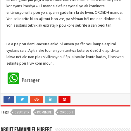
konsyans imedya ». Li mande aktè nasyonal yo ak kominote
entènasyonal la pou yo sispann gade kriz la de lwen. ORDEDH mande:
​Yon solidarite ki ap aji tout bon vre, pa sèlman bèl mo nan diplomasi.
​Yon asistans teknik ak estratejik pou kore sekirite a san pèdi tan.
Lè a pa pou demi-mesure ankò. Si anyen pa fèt pou kanpe espiral
vyolans sa a, Ayiti riske tounen yon teritwa kote se dezòd ki ap dikte
lalwa nèt ale nan plas sivilizasyon. Pèp la bouke konte kadav, li bezwen
sekirite pou li viv kòm moun.
W
Partager
h
a
Tags
ESTATISTIK
t
KOMINIKE
ORDEDH
s
About Emmanuel Hubert