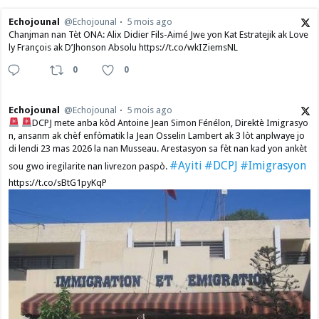
Echojounal
@Echojounal
5 mois ago
Chanjman nan Tèt ONA: Alix Didier Fils-Aimé Jwe yon Kat Estratejik ak Love
ly François ak D’Jhonson Absolu https://t.co/wkIZiemsNL
0
0
Echojounal
@Echojounal
5 mois ago
DCPJ mete anba kòd Antoine Jean Simon Fénélon, Direktè Imigrasyo
n, ansanm ak chèf enfòmatik la Jean Osselin Lambert ak 3 lòt anplwaye jo
di lendi 23 mas 2026 la nan Musseau. Arestasyon sa fèt nan kad yon ankèt
#Ayiti
#DCPJ
#Imigrasyon
sou gwo iregilarite nan livrezon paspò.
https://t.co/sBtG1pyKqP