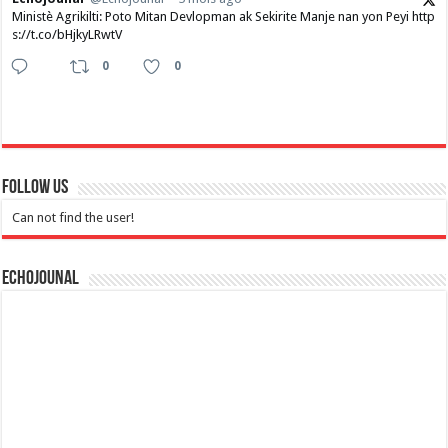
Ministè Agrikilti: Poto Mitan Devlopman ak Sekirite Manje nan yon Peyi http
s://t.co/bHjkyLRwtV
0
0
Follow Us
Can not find the user!
Echojounal