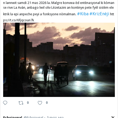
n lannwit samdi 21 mas 2026 la. Malgre konvwa èd entènasyonal ki kòman
se rive La Avàn, anbago lwil oliv Lèzetazini an kontinye pete fyèl sistèm ele
#Kiba
#KrizEnèji
ktrik la epi anpeche peyi a fonksyone nòmalman.
htt
ps://t.co/6fjqcoun7k
0
0
Echojounal
@Echojounal
5 mois ago