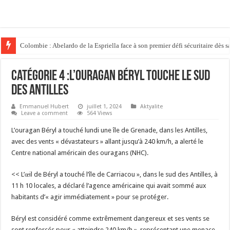
Colombie : Abelardo de la Espriella face à son premier défi sécuritaire dès s
Catégorie 4 :L’ouragan Béryl touche le sud
des Antilles
Emmanuel Hubert
juillet 1, 2024
Aktyalite
Leave a comment
564 Views
L’ouragan Béryl a touché lundi une île de Grenade, dans les Antilles,
avec des vents « dévastateurs » allant jusqu’à 240 km/h, a alerté le
Centre national américain des ouragans (NHC).
<< L’œil de Béryl a touché l’île de Carriacou », dans le sud des Antilles, à
11 h 10 locales, a déclaré l’agence américaine qui avait sommé aux
habitants d’« agir immédiatement » pour se protéger.
Béryl est considéré comme extrêmement dangereux et ses vents se
sont renforcés pour « atteindre 240 km/h », représentant une menace