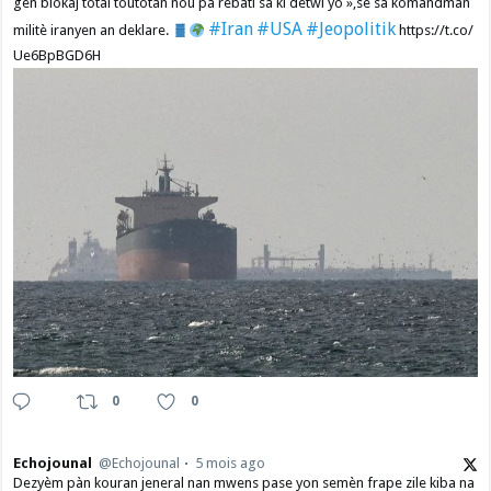
gen blokaj total toutotan nou pa rebati sa ki detwi yo »,se sa kòmandman
#Iran
#USA
#Jeopolitik
militè iranyen an deklare.
https://t.co/
Ue6BpBGD6H
0
0
Echojounal
@Echojounal
5 mois ago
Dezyèm pàn kouran jeneral nan mwens pase yon semèn frape zile kiba na