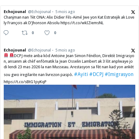
Echojounal
@Echojounal
5 mois ago
Chanjman nan Tèt ONA: Alix Didier Fils-Aimé Jwe yon Kat Estratejik ak Love
ly François ak D’Jhonson Absolu https://t.co/wkIZiemsNL
0
0
Echojounal
@Echojounal
5 mois ago
DCPJ mete anba kòd Antoine Jean Simon Fénélon, Direktè Imigrasyo
n, ansanm ak chèf enfòmatik la Jean Osselin Lambert ak 3 lòt anplwaye jo
di lendi 23 mas 2026 la nan Musseau. Arestasyon sa fèt nan kad yon ankèt
#Ayiti
#DCPJ
#Imigrasyon
sou gwo iregilarite nan livrezon paspò.
https://t.co/sBtG1pyKqP