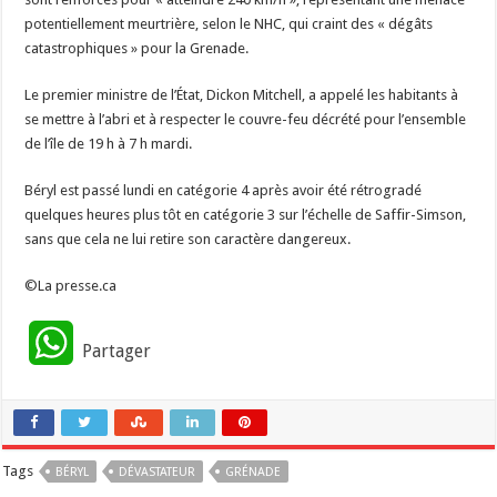
potentiellement meurtrière, selon le NHC, qui craint des « dégâts
catastrophiques » pour la Grenade.
Le premier ministre de l’État, Dickon Mitchell, a appelé les habitants à
se mettre à l’abri et à respecter le couvre-feu décrété pour l’ensemble
de l’île de 19 h à 7 h mardi.
Béryl est passé lundi en catégorie 4 après avoir été rétrogradé
quelques heures plus tôt en catégorie 3 sur l’échelle de Saffir-Simson,
sans que cela ne lui retire son caractère dangereux.
©La presse.ca
W
Partager
h
a
Tags
BÉRYL
t
DÉVASTATEUR
GRÉNADE