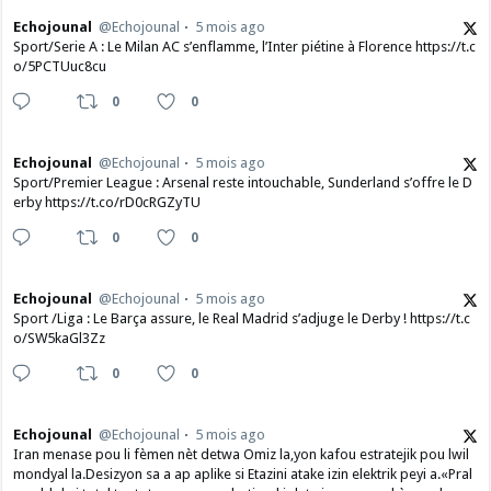
Echojounal
@Echojounal
5 mois ago
Sport/Serie A : Le Milan AC s’enflamme, l’Inter piétine à Florence https://t.c
o/5PCTUuc8cu
0
0
Echojounal
@Echojounal
5 mois ago
Sport/Premier League : Arsenal reste intouchable, Sunderland s’offre le D
erby https://t.co/rD0cRGZyTU
0
0
Echojounal
@Echojounal
5 mois ago
Sport /Liga : Le Barça assure, le Real Madrid s’adjuge le Derby ! https://t.c
o/SW5kaGl3Zz
0
0
Echojounal
@Echojounal
5 mois ago
Iran menase pou li fèmen nèt detwa Omiz la,yon kafou estratejik pou lwil
mondyal la.Desizyon sa a ap aplike si Etazini atake izin elektrik peyi a.​«Pral