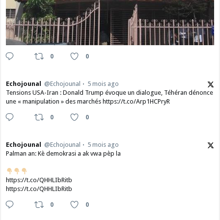
0
0
Echojounal
@Echojounal
5 mois ago
Tensions USA-Iran : Donald Trump évoque un dialogue, Téhéran dénonce
une « manipulation » des marchés https://t.co/Arp1HCPryR
0
0
Echojounal
@Echojounal
5 mois ago
Palman an: Kè demokrasi a ak vwa pèp la
https://t.co/QHHLIbRitb
https://t.co/QHHLIbRitb
0
0