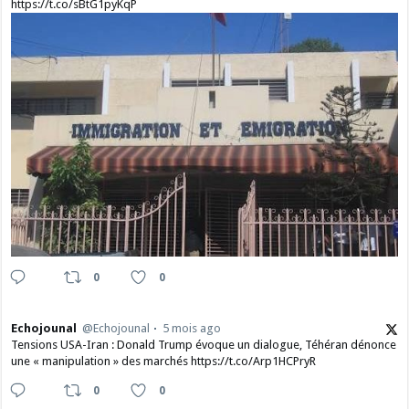
https://t.co/sBtG1pyKqP
0
0
Echojounal
@Echojounal
5 mois ago
Tensions USA-Iran : Donald Trump évoque un dialogue, Téhéran dénonce
une « manipulation » des marchés https://t.co/Arp1HCPryR
0
0