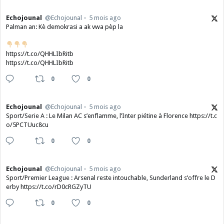
Echojounal
@Echojounal
5 mois ago
Palman an: Kè demokrasi a ak vwa pèp la
https://t.co/QHHLIbRitb
https://t.co/QHHLIbRitb
0
0
Echojounal
@Echojounal
5 mois ago
Sport/Serie A : Le Milan AC s’enflamme, l’Inter piétine à Florence https://t.c
o/5PCTUuc8cu
0
0
Echojounal
@Echojounal
5 mois ago
Sport/Premier League : Arsenal reste intouchable, Sunderland s’offre le D
erby https://t.co/rD0cRGZyTU
0
0