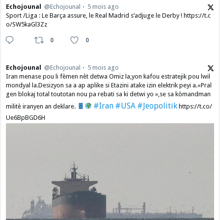
Echojounal
@Echojounal
5 mois ago
Sport /Liga : Le Barça assure, le Real Madrid s’adjuge le Derby ! https://t.c
o/SW5kaGl3Zz
0
0
Echojounal
@Echojounal
5 mois ago
Iran menase pou li fèmen nèt detwa Omiz la,yon kafou estratejik pou lwil
mondyal la.Desizyon sa a ap aplike si Etazini atake izin elektrik peyi a.​«Pral
gen blokaj total toutotan nou pa rebati sa ki detwi yo »,se sa kòmandman
#Iran
#USA
#Jeopolitik
militè iranyen an deklare.
https://t.co/
Ue6BpBGD6H