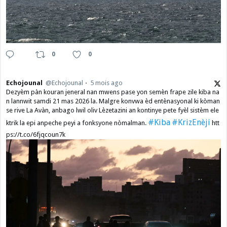
0
0
Echojounal
@Echojounal
5 mois ago
Dezyèm pàn kouran jeneral nan mwens pase yon semèn frape zile kiba na
n lannwit samdi 21 mas 2026 la. Malgre konvwa èd entènasyonal ki kòman
se rive La Avàn, anbago lwil oliv Lèzetazini an kontinye pete fyèl sistèm ele
#Kiba
#KrizEnèji
ktrik la epi anpeche peyi a fonksyone nòmalman.
htt
ps://t.co/6fjqcoun7k