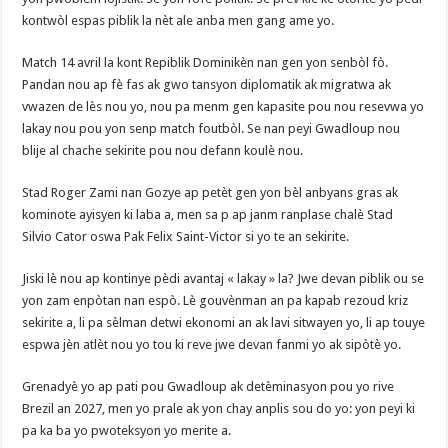
kontwòl espas piblik la nèt ale anba men gang ame yo.
‎Match 14 avril la kont Repiblik Dominikèn nan gen yon senbòl fò.
Pandan nou ap fè fas ak gwo tansyon diplomatik ak migratwa ak
vwazen de lès nou yo, nou pa menm gen kapasite pou nou resevwa yo
lakay nou pou yon senp match foutbòl. Se nan peyi Gwadloup nou
blije al chache sekirite pou nou defann koulè nou.
‎Stad Roger Zami nan Gozye ap petèt gen yon bèl anbyans gras ak
kominote ayisyen ki laba a, men sa p ap janm ranplase chalè Stad
Silvio Cator oswa Pak Felix Saint-Victor si yo te an sekirite.
‎Jiski lè nou ap kontinye pèdi avantaj « lakay » la? Jwe devan piblik ou se
yon zam enpòtan nan espò. Lè gouvènman an pa kapab rezoud kriz
sekirite a, li pa sèlman detwi ekonomi an ak lavi sitwayen yo, li ap touye
espwa jèn atlèt nou yo tou ki reve jwe devan fanmi yo ak sipòtè yo.
‎Grenadyè yo ap pati pou Gwadloup ak detèminasyon pou yo rive
Brezil an 2027, men yo prale ak yon chay anplis sou do yo: yon peyi ki
pa ka ba yo pwoteksyon yo merite a.