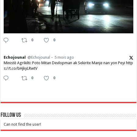
0
0
Echojounal
@Echojounal
5 mois ago
Ministè Agrikilti: Poto Mitan Devlopman ak Sekirite Manje nan yon Peyi http
s://t.co/bHjkyLRwtV
0
0
Follow Us
Can not find the user!