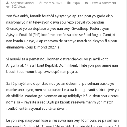
Angeline Michel
mars 9, 2026
Espò
Leave a comment
202 Views
Yon fwa ankò, fanatik foutbòl ayisyen yo ap gen pou yo gade ekip
nasyonal yo nan televizyon oswa sou rezo sosyal yo, pandan
Grenadyè yo ap deplase al jwe nan peyi Gwadloup. Federasyon
Ayisyen Foutbòl (FHF) konfime semèn sa a ke se Stad Roger Zami, ki
nan komin Gozye, ki ap resevwa de premye match seleksyon fi a pou
eliminatwa Koup Dimond 2027 la.
‎​Si nouvèl sa a pèmèt nou konnen dat rande-vou yo (9 avril kont
Anguilla ak 14 avril kont Repiblik Dominikèn), li kite yon gou anmè nan
bouch tout moun ki ap swiv espò nan peyi a.
‎​Sa fè plizyè lane depi stad nou yo an dekonfiti, pa sèlman paske yo
manke antretyen, men sitou paske Leta pa fouti garanti sekirite jwè yo
ak piblik la. Pandan gouvènman an ap miltipliye bèl diskou sou « retou
nòmal la », reyalite a rèd: Ayiti pa kapab resevwa menm yon match
foutbòl entènasyonal sou tè teritwa li.
‎​Lè yon ekip nasyonal fòse al resevwa nan peyi lòt moun, se pa sèlman
yon pwoblèm lojistik. Se yon fòfè politik. Se prèv klè ke otorite yo pèdi