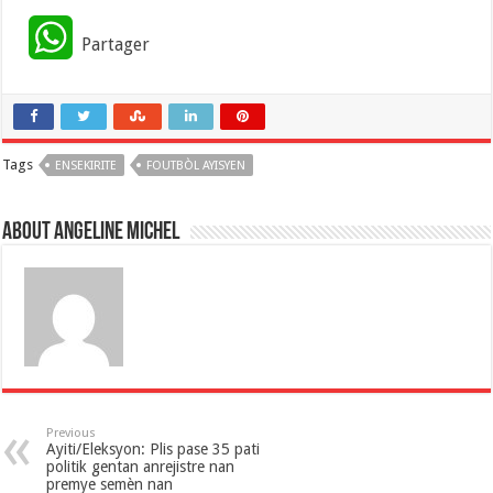
W
Partager
h
a
Tags
ENSEKIRITE
t
FOUTBÒL AYISYEN
s
About Angeline Michel
A
p
p
Previous
Ayiti/​Eleksyon: Plis pase 35 pati
politik gentan anrejistre nan
premye semèn nan