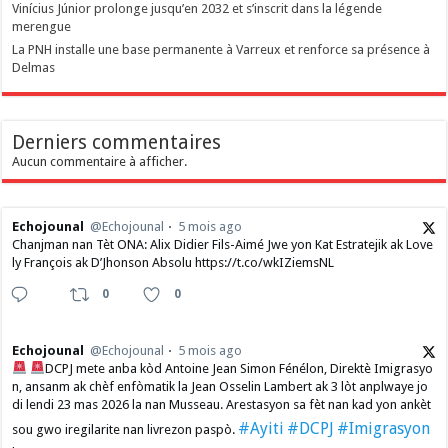
Vinícius Júnior prolonge jusqu’en 2032 et s’inscrit dans la légende
merengue
La PNH installe une base permanente à Varreux et renforce sa présence à
Delmas
Derniers commentaires
Aucun commentaire à afficher.
Echojounal
@Echojounal
5 mois ago
Chanjman nan Tèt ONA: Alix Didier Fils-Aimé Jwe yon Kat Estratejik ak Love
ly François ak D’Jhonson Absolu https://t.co/wkIZiemsNL
0
0
Echojounal
@Echojounal
5 mois ago
DCPJ mete anba kòd Antoine Jean Simon Fénélon, Direktè Imigrasyo
n, ansanm ak chèf enfòmatik la Jean Osselin Lambert ak 3 lòt anplwaye jo
di lendi 23 mas 2026 la nan Musseau. Arestasyon sa fèt nan kad yon ankèt
#Ayiti
#DCPJ
#Imigrasyon
sou gwo iregilarite nan livrezon paspò.