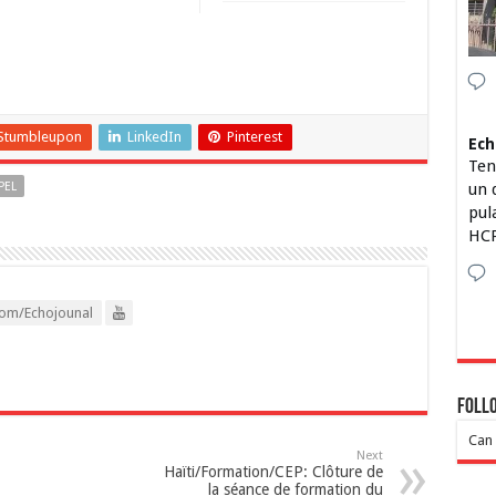
Stumbleupon
LinkedIn
Pinterest
Ech
Ten
PEL
un 
pul
HCP
om/Echojounal
Foll
Can 
Next
Haïti/Formation/CEP: Clôture de
la séance de formation du