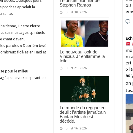
Le destin pionnier de
n décès. Quelques jours
Stephen Ramos
ois
s proches appelait la
em
juillet 30, 2026
a santé.
aïtienne, Finette Pierre
e et ses messages spirituels
Ech
 le chant devenu
t les paroles « Depi lèm bwè
mon
Le nouveau look de
ombreux fidèles en Haïti et
Vinicius Jr enflamme la
m a
toile
ert
juillet 21, 2026
6 l
se pour le milieu
ad 
agée, une voix inspirante et
on 
tps
Le monde du reggae en
deuil : l’artiste jamaïcain
Fantan Mojah est
décédé.
juillet 16, 2026