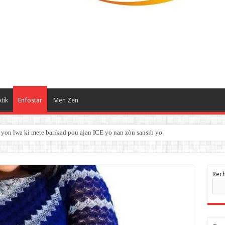
tik
Enfostar
Men Zen
yon lwa ki mete barikad pou ajan ICE yo nan zòn sansib yo.
Rec