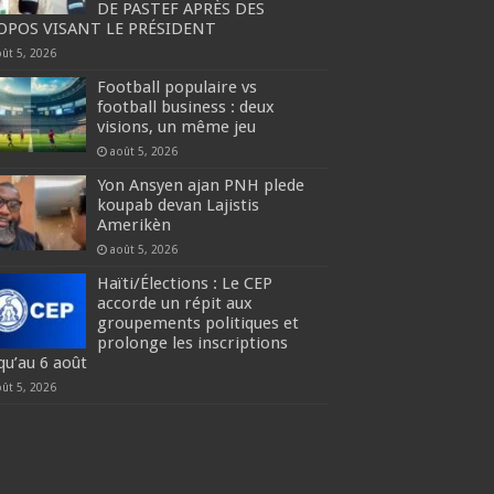
DE PASTEF APRÈS DES
OPOS VISANT LE PRÉSIDENT
oût 5, 2026
Football populaire vs
football business : deux
visions, un même jeu
août 5, 2026
Yon Ansyen ajan PNH plede
koupab devan Lajistis
Amerikèn
août 5, 2026
Haïti/Élections : Le CEP
accorde un répit aux
groupements politiques et
prolonge les inscriptions
qu’au 6 août
oût 5, 2026