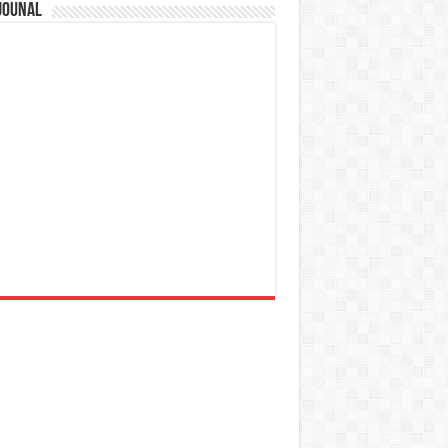
jounal