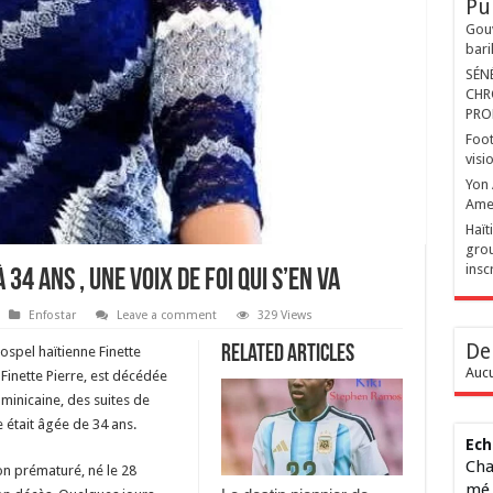
Pu
Gouv
bari
SÉN
CHR
PRO
Foot
visi
Yon 
Ame
Haït
grou
insc
 34 ans , une voix de foi qui s’en va
Enfostar
Leave a comment
329 Views
De
Related Articles
ospel haïtienne Finette
Aucu
Finette Pierre, est décédée
inicaine, des suites de
e était âgée de 34 ans.
Ech
Cha
on prématuré, né le 28
mé 