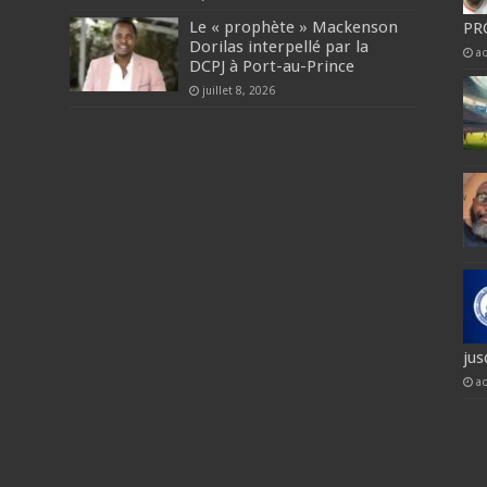
Le « prophète » Mackenson
PR
Dorilas interpellé par la
a
DCPJ à Port-au-Prince
juillet 8, 2026
jus
a