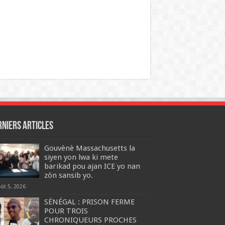
rniers articles
Gouvènè Massachusetts la
siyen yon lwa ki mete
barikad pou ajan ICE yo nan
zòn sansib yo.
oût 5, 2026
SÉNÉGAL : PRISON FERME
POUR TROIS
CHRONIQUEURS PROCHES