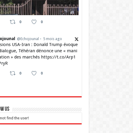
0
0
ojounal
@Echojounal
5 mois ago
sions USA-Iran : Donald Trump évoque
dialogue, Téhéran dénonce une « mani
ation » des marchés https://t.co/Arp1
ryR
0
0
ow Us
not find the user!