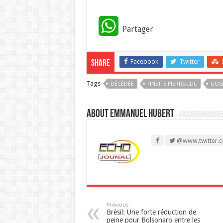
W
Partager
h
Facebook
Twitter
Share
a
Tags
DÉCÉDÉE
t
FINETTE PIERRE-LUC
GOS
s
About Emmanuel Hubert
A
@www.twitter.c
p
p
Previous
Brésil: Une forte réduction de
peine pour Bolsonaro entre les