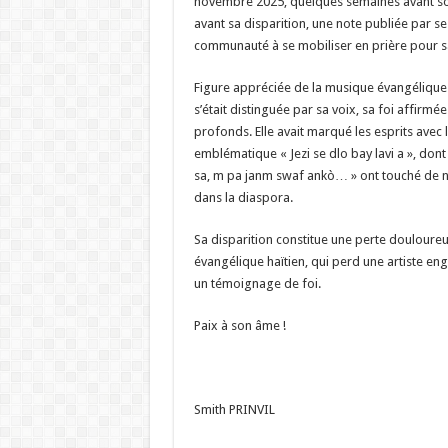
novembre 2025, quelques semaines avant so
avant sa disparition, une note publiée par se
communauté à se mobiliser en prière pour s
Figure appréciée de la musique évangélique h
s’était distinguée par sa voix, sa foi affirmé
profonds. Elle avait marqué les esprits avec
emblématique « Jezi se dlo bay lavi a », don
sa, m pa janm swaf ankò… » ont touché de n
dans la diaspora.
Sa disparition constitue une perte douloureu
évangélique haïtien, qui perd une artiste eng
un témoignage de foi.
Paix à son âme !
Smith PRINVIL