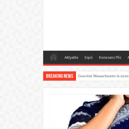
Aktyalite
Espò
Konesans Plis
A
Breaking News
Gouvènè Massachusetts la siyen 