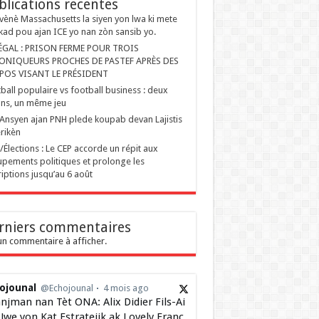
blications recentes
ènè Massachusetts la siyen yon lwa ki mete
kad pou ajan ICE yo nan zòn sansib yo.
ÉGAL : PRISON FERME POUR TROIS
ONIQUEURS PROCHES DE PASTEF APRÈS DES
POS VISANT LE PRÉSIDENT
ball populaire vs football business : deux
ons, un même jeu
Ansyen ajan PNH plede koupab devan Lajistis
rikèn
i/Élections : Le CEP accorde un répit aux
pements politiques et prolonge les
riptions jusqu’au 6 août
rniers commentaires
n commentaire à afficher.
ojounal
@Echojounal
4 mois ago
njman nan Tèt ONA: Alix Didier Fils-Ai
Jwe yon Kat Estratejik ak Lovely Franç