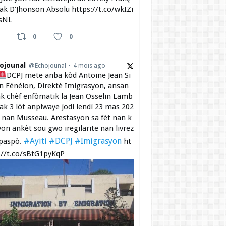
 ak D’Jhonson Absolu https://t.co/wkIZi
sNL
0
0
ojounal
@Echojounal
4 mois ago
DCPJ mete anba kòd Antoine Jean Si
 Fénélon, Direktè Imigrasyon, ansan
k chèf enfòmatik la Jean Osselin Lamb
 ak 3 lòt anplwaye jodi lendi 23 mas 202
a nan Musseau. Arestasyon sa fèt nan k
yon ankèt sou gwo iregilarite nan livrez
#Ayiti
#DCPJ
#Imigrasyon
paspò.
ht
://t.co/sBtG1pyKqP