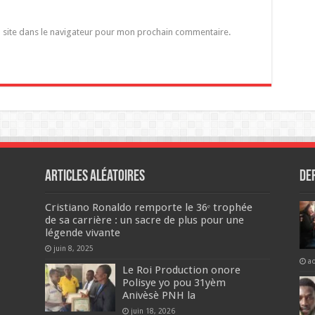
 site dans le navigateur pour mon prochain commentaire.
Articles aléatoires
De
Cristiano Ronaldo remporte le 36ᵉ trophée
de sa carrière : un sacre de plus pour une
légende vivante
juin 8, 2025
a
Le Roi Production onore
Polisye yo pou 31yèm
Anivèsè PNH la
juin 18, 2026