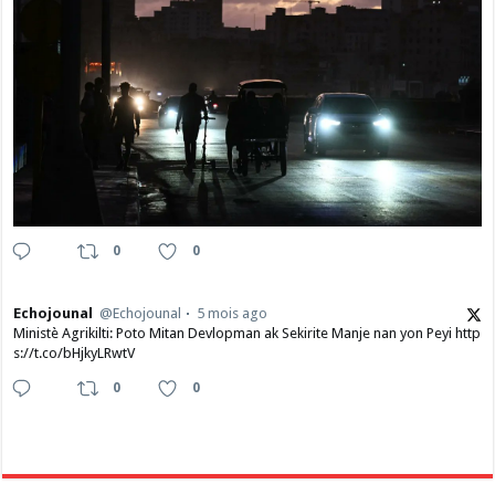
0
0
Echojounal
@Echojounal
5 mois ago
Ministè Agrikilti: Poto Mitan Devlopman ak Sekirite Manje nan yon Peyi http
s://t.co/bHjkyLRwtV
0
0