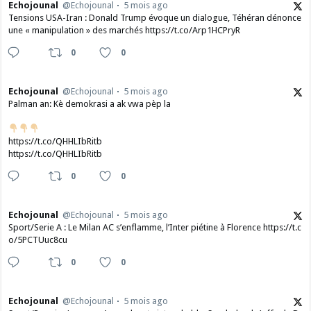
Echojounal
@Echojounal
5 mois ago
Tensions USA-Iran : Donald Trump évoque un dialogue, Téhéran dénonce
une « manipulation » des marchés https://t.co/Arp1HCPryR
0
0
Echojounal
@Echojounal
5 mois ago
Palman an: Kè demokrasi a ak vwa pèp la
https://t.co/QHHLIbRitb
https://t.co/QHHLIbRitb
0
0
Echojounal
@Echojounal
5 mois ago
Sport/Serie A : Le Milan AC s’enflamme, l’Inter piétine à Florence https://t.c
o/5PCTUuc8cu
0
0
Echojounal
@Echojounal
5 mois ago