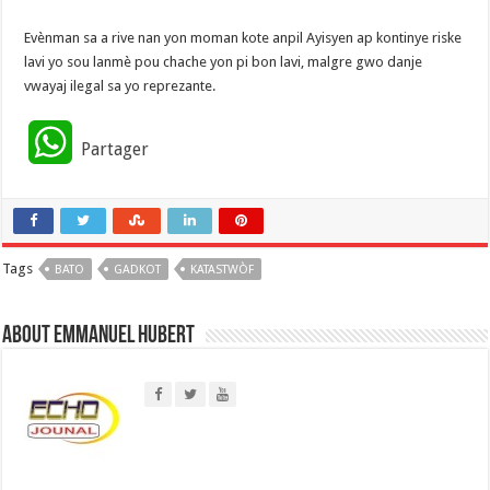
Evènman sa a rive nan yon moman kote anpil Ayisyen ap kontinye riske
lavi yo sou lanmè pou chache yon pi bon lavi, malgre gwo danje
vwayaj ilegal sa yo reprezante.
W
Partager
h
a
Tags
BATO
t
GADKOT
KATASTWÒF
s
About Emmanuel Hubert
A
p
p