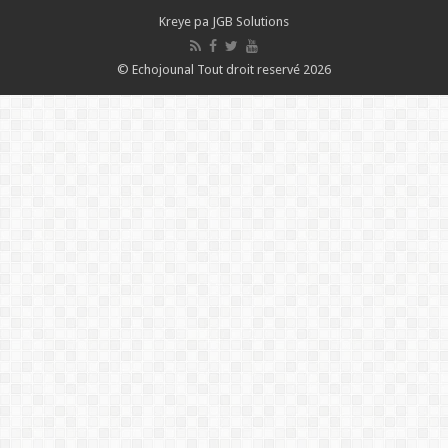
Kreye pa
JGB Solutions
© Echojounal Tout droit reservé 2026