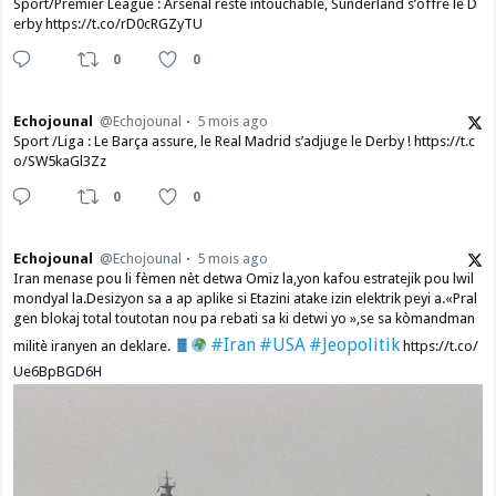
Sport/Premier League : Arsenal reste intouchable, Sunderland s’offre le D
erby https://t.co/rD0cRGZyTU
0
0
Echojounal
@Echojounal
5 mois ago
Sport /Liga : Le Barça assure, le Real Madrid s’adjuge le Derby ! https://t.c
o/SW5kaGl3Zz
0
0
Echojounal
@Echojounal
5 mois ago
Iran menase pou li fèmen nèt detwa Omiz la,yon kafou estratejik pou lwil
mondyal la.Desizyon sa a ap aplike si Etazini atake izin elektrik peyi a.​«Pral
gen blokaj total toutotan nou pa rebati sa ki detwi yo »,se sa kòmandman
#Iran
#USA
#Jeopolitik
militè iranyen an deklare.
https://t.co/
Ue6BpBGD6H