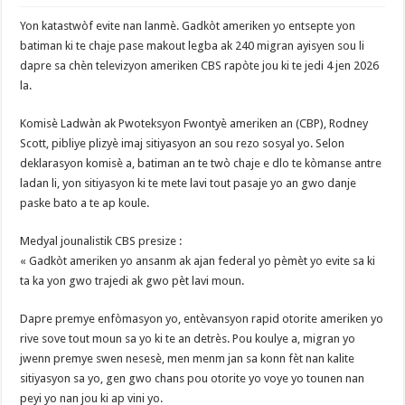
Yon katastwòf evite nan lanmè. Gadkòt ameriken yo entsepte yon
batiman ki te chaje pase makout legba ak 240 migran ayisyen sou li
dapre sa chèn televizyon ameriken CBS rapòte jou ki te jedi 4 jen 2026
la.
Komisè Ladwàn ak Pwoteksyon Fwontyè ameriken an (CBP), Rodney
Scott, pibliye plizyè imaj sitiyasyon an sou rezo sosyal yo. Selon
deklarasyon komisè a, batiman an te twò chaje e dlo te kòmanse antre
ladan li, yon sitiyasyon ki te mete lavi tout pasaje yo an gwo danje
paske bato a te ap koule.
Medyal jounalistik CBS presize :
« Gadkòt ameriken yo ansanm ak ajan federal yo pèmèt yo evite sa ki
ta ka yon gwo trajedi ak gwo pèt lavi moun.
Dapre premye enfòmasyon yo, entèvansyon rapid otorite ameriken yo
rive sove tout moun sa yo ki te an detrès. Pou koulye a, migran yo
jwenn premye swen nesesè, men menm jan sa konn fèt nan kalite
sitiyasyon sa yo, gen gwo chans pou otorite yo voye yo tounen nan
peyi yo nan jou ki ap vini yo.