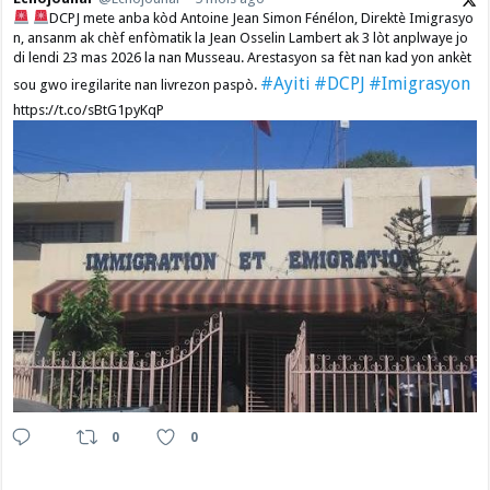
DCPJ mete anba kòd Antoine Jean Simon Fénélon, Direktè Imigrasyo
n, ansanm ak chèf enfòmatik la Jean Osselin Lambert ak 3 lòt anplwaye jo
di lendi 23 mas 2026 la nan Musseau. Arestasyon sa fèt nan kad yon ankèt
#Ayiti
#DCPJ
#Imigrasyon
sou gwo iregilarite nan livrezon paspò.
https://t.co/sBtG1pyKqP
0
0