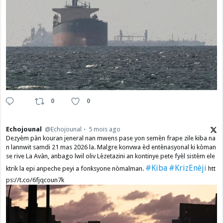
0
0
Echojounal
@Echojounal
5 mois ago
Dezyèm pàn kouran jeneral nan mwens pase yon semèn frape zile kiba na
n lannwit samdi 21 mas 2026 la. Malgre konvwa èd entènasyonal ki kòman
se rive La Avàn, anbago lwil oliv Lèzetazini an kontinye pete fyèl sistèm ele
#Kiba
#KrizEnèji
ktrik la epi anpeche peyi a fonksyone nòmalman.
htt
ps://t.co/6fjqcoun7k