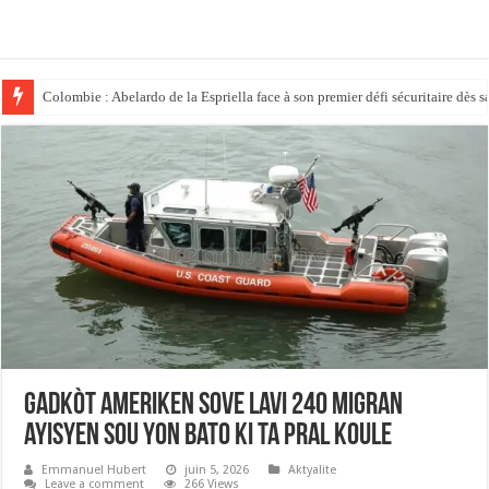
Colombie : Abelardo de la Espriella face à son premier défi sécuritaire dès s
Politique : Donald Trump place son ex-avocat au sommet du système judici
Gadkòt ameriken sove lavi 240 migran
ayisyen sou yon bato ki ta pral koule
Emmanuel Hubert
juin 5, 2026
Aktyalite
Leave a comment
266 Views