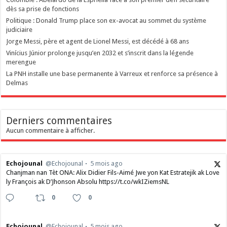
dès sa prise de fonctions
Politique : Donald Trump place son ex-avocat au sommet du système
judiciaire
Jorge Messi, père et agent de Lionel Messi, est décédé à 68 ans
Vinícius Júnior prolonge jusqu’en 2032 et s’inscrit dans la légende
merengue
La PNH installe une base permanente à Varreux et renforce sa présence à
Delmas
Derniers commentaires
Aucun commentaire à afficher.
Echojounal
@Echojounal
5 mois ago
Chanjman nan Tèt ONA: Alix Didier Fils-Aimé Jwe yon Kat Estratejik ak Love
ly François ak D’Jhonson Absolu https://t.co/wkIZiemsNL
0
0
Echojounal
@Echojounal
5 mois ago