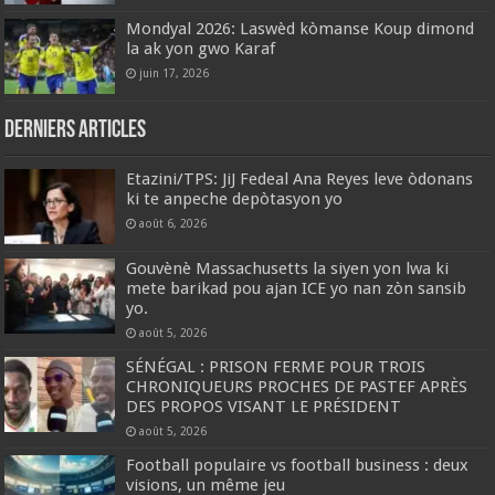
Mondyal 2026: Laswèd kòmanse Koup dimond
la ak yon gwo Karaf
juin 17, 2026
Derniers articles
Etazini/TPS: JiJ Fedeal Ana Reyes leve òdonans
ki te anpeche depòtasyon yo
août 6, 2026
Gouvènè Massachusetts la siyen yon lwa ki
mete barikad pou ajan ICE yo nan zòn sansib
yo.
août 5, 2026
SÉNÉGAL : PRISON FERME POUR TROIS
CHRONIQUEURS PROCHES DE PASTEF APRÈS
DES PROPOS VISANT LE PRÉSIDENT
août 5, 2026
Football populaire vs football business : deux
visions, un même jeu