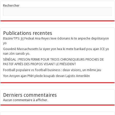
Rechercher
Publications recentes
Etazini/TPS: JiJ Fedeal Ana Reyes leve òdonans ki te anpeche depòtasyon
yo
Gouvènè Massachusetts la siyen yon lwa ki mete barikad pou ajan ICE yo
nan zòn sansib yo.
SÉNÉGAL : PRISON FERME POUR TROIS CHRONIQUEURS PROCHES DE
PASTEF APRÈS DES PROPOS VISANT LE PRÉSIDENT
Football populaire vs football business : deux visions, un même jeu
Yon Ansyen ajan PNH plede koupab devan Lajistis Amerikèn
Derniers commentaires
Aucun commentaire à afficher.