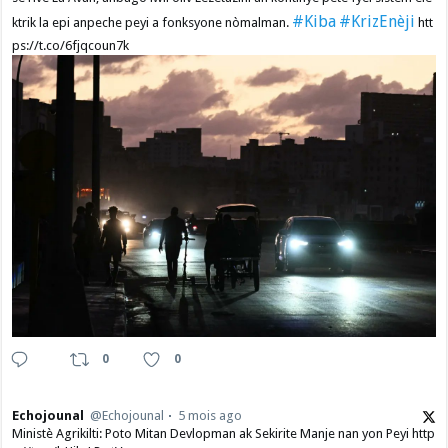
#Kiba
#KrizEnèji
ktrik la epi anpeche peyi a fonksyone nòmalman.
htt
ps://t.co/6fjqcoun7k
0
0
Echojounal
@Echojounal
5 mois ago
Ministè Agrikilti: Poto Mitan Devlopman ak Sekirite Manje nan yon Peyi http