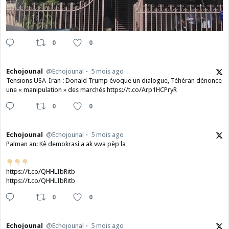
0
0
Echojounal
@Echojounal
5 mois ago
Tensions USA-Iran : Donald Trump évoque un dialogue, Téhéran dénonce
une « manipulation » des marchés https://t.co/Arp1HCPryR
0
0
Echojounal
@Echojounal
5 mois ago
Palman an: Kè demokrasi a ak vwa pèp la
https://t.co/QHHLIbRitb
https://t.co/QHHLIbRitb
0
0
Echojounal
@Echojounal
5 mois ago