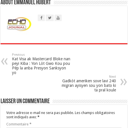
About Emmanuel Hubert
A
p
p
Previous
Kat Visa ak Mastercard Bloke nan
peyi Kiba : Yon Lòt Gwo Kou pou
Pèp la anba Presyon Sanksyon
yo
Next
Gadkòt ameriken sove lavi 240
migran ayisyen sou yon bato ki
ta pral koule
Laisser un commentaire
Votre adresse e-mail ne sera pas publiée.
Les champs obligatoires
sont indiqués avec
*
Commentaire
*