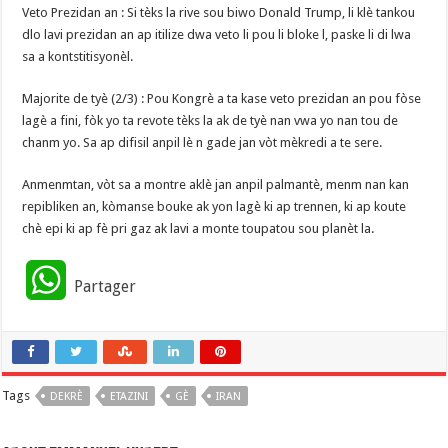
Veto Prezidan an : Si tèks la rive sou biwo Donald Trump, li klè tankou
dlo lavi prezidan an ap itilize dwa veto li pou li bloke l, paske li di lwa
sa a kontstitisyonèl.
Majorite de tyè (2/3) : Pou Kongrè a ta kase veto prezidan an pou fòse
lagè a fini, fòk yo ta revote tèks la ak de tyè nan vwa yo nan tou de
chanm yo. Sa ap difisil anpil lè n gade jan vòt mèkredi a te sere.
Anmenmtan, vòt sa a montre aklè jan anpil palmantè, menm nan kan
repibliken an, kòmanse bouke ak yon lagè ki ap trennen, ki ap koute
chè epi ki ap fè pri gaz ak lavi a monte toupatou sou planèt la.
W
Partager
h
a
Tags
DEKRÈ
t
ETAZINI
GÈ
IRAN
s