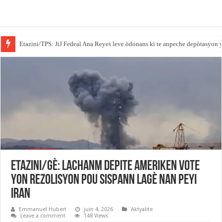
Etazini/TPS: JiJ Fedeal Ana Reyes leve òdonans ki te anpeche depòtasyon 
Gouvènè Massachusetts la siyen yon lwa ki mete barikad pou ajan ICE yo n
Etazini/Gè: Lachanm Depite ameriken vote
yon rezolisyon pou sispann lagè nan peyi
Iran
Emmanuel Hubert
juin 4, 2026
Aktyalite
Leave a comment
148 Views