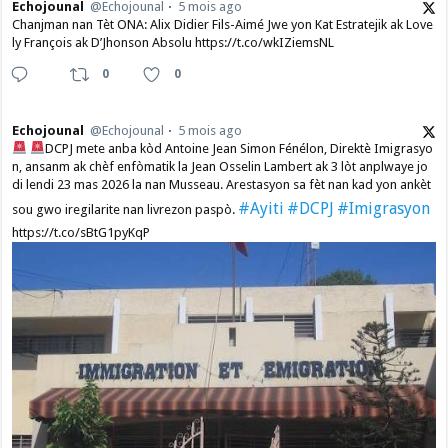
Echojounal
@Echojounal
5 mois ago
Chanjman nan Tèt ONA: Alix Didier Fils-Aimé Jwe yon Kat Estratejik ak Love
ly François ak D’Jhonson Absolu https://t.co/wkIZiemsNL
0
0
Echojounal
@Echojounal
5 mois ago
DCPJ mete anba kòd Antoine Jean Simon Fénélon, Direktè Imigrasyo
n, ansanm ak chèf enfòmatik la Jean Osselin Lambert ak 3 lòt anplwaye jo
di lendi 23 mas 2026 la nan Musseau. Arestasyon sa fèt nan kad yon ankèt
#Ayiti
#DCPJ
#Imigrasyon
sou gwo iregilarite nan livrezon paspò.
https://t.co/sBtG1pyKqP