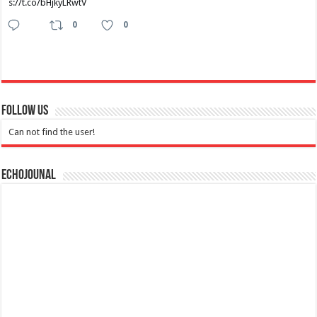
s://t.co/bHjkyLRwtV
0
0
Follow Us
Can not find the user!
Echojounal