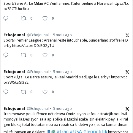
Sport/Serie A : Le Milan AC s’enflamme, l’Inter piétine à Florence https://t.c
o/5PCTUuc8cu
0
0
Echojounal
@Echojounal
5 mois ago
Sport/Premier League : Arsenal reste intouchable, Sunderland s’offre le D
erby https://t.co/rD0cRGZyTU
0
0
Echojounal
@Echojounal
5 mois ago
Sport /Liga : Le Barça assure, le Real Madrid s’adjuge le Derby ! https://t.c
o/SW5kaGl3Zz
0
0
Echojounal
@Echojounal
5 mois ago
Iran menase pou li fèmen nèt detwa Omiz la,yon kafou estratejik pou lwil
mondyal la.Desizyon sa a ap aplike si Etazini atake izin elektrik peyi a.​«Pral
gen blokaj total toutotan nou pa rebati sa ki detwi yo »,se sa kòmandman
#Iran
#USA
#Jeopolitik
militè iranyen an deklare.
https://t.co/