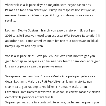
Vòt istorik sa a, ki pase ak yon ti majorite sere, se yon fason pou
Palman an fòse administrasyon Trump lan respekte Konstitisyon an,
menmsi chemen an kòmanse parèt long pou desizyon sa a vin yon
reyalite.
Lachanm Depite Ozetazini franchi yon gwo pa istorik mèkredi 3 jen
2026 sa a, lè li vote yon rezolisyon espesyal (War Powers Resolution) ki
ap lòdone pou Lame ameriken mete fen nan tout operasyon militè ak
batay ki ap fèt nan peyi Iran.
Vòt sa a, ki pase ak 215 vwa pou epi 208 vwa kont, montre gen yon
gwo tèt chaje ak pasyans k ap fini nan peyi tonton Sam, depi apre gwo
kriz sa a te pete sa gen plis pase twa mwa.
Se reprezantan demokrat Gregory Meeks ki te pote pwojè lwa sa a
devan Lachanm. Malgre se Pati Repibliken an ki gen majorite nan
chanm sa a, gen kat depite repibliken (Thomas Massie, Brian
Fitzpatrick, Tom Barrett ak Warren Davidson) ki chwazi rasanble ak kan
demokrat la pou vote anfavè tèks la.
Se premye fwa, apre twa tantativ ki te echwe, Lachanm rive jwenn yon