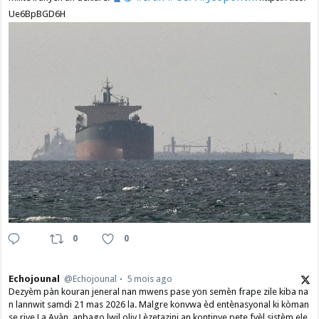
Ue6BpBGD6H
0
0
Echojounal
@Echojounal
5 mois ago
Dezyèm pàn kouran jeneral nan mwens pase yon semèn frape zile kiba na
n lannwit samdi 21 mas 2026 la. Malgre konvwa èd entènasyonal ki kòman
se rive La Avàn, anbago lwil oliv Lèzetazini an kontinye pete fyèl sistèm ele