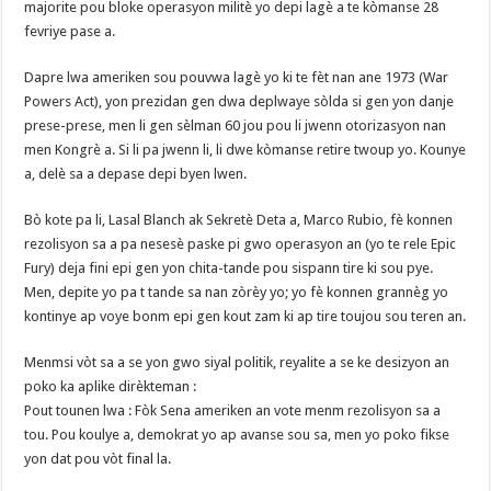
majorite pou bloke operasyon militè yo depi lagè a te kòmanse 28
fevriye pase a.
Dapre lwa ameriken sou pouvwa lagè yo ki te fèt nan ane 1973 (War
Powers Act), yon prezidan gen dwa deplwaye sòlda si gen yon danje
prese-prese, men li gen sèlman 60 jou pou li jwenn otorizasyon nan
men Kongrè a. Si li pa jwenn li, li dwe kòmanse retire twoup yo. Kounye
a, delè sa a depase depi byen lwen.
Bò kote pa li, Lasal Blanch ak Sekretè Deta a, Marco Rubio, fè konnen
rezolisyon sa a pa nesesè paske pi gwo operasyon an (yo te rele Epic
Fury) deja fini epi gen yon chita-tande pou sispann tire ki sou pye.
Men, depite yo pa t tande sa nan zòrèy yo; yo fè konnen grannèg yo
kontinye ap voye bonm epi gen kout zam ki ap tire toujou sou teren an.
Menmsi vòt sa a se yon gwo siyal politik, reyalite a se ke desizyon an
poko ka aplike dirèkteman :
Pout tounen lwa : Fòk Sena ameriken an vote menm rezolisyon sa a
tou. Pou koulye a, demokrat yo ap avanse sou sa, men yo poko fikse
yon dat pou vòt final la.