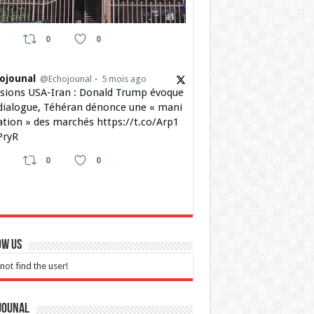
0
0
ojounal
@Echojounal
5 mois ago
sions USA-Iran : Donald Trump évoque
dialogue, Téhéran dénonce une « mani
ation » des marchés https://t.co/Arp1
ryR
0
0
ow Us
not find the user!
jounal