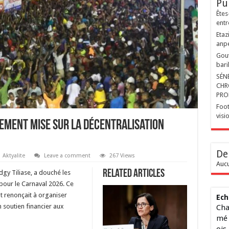
Pu
Êtes
entr
Etaz
anp
Gouv
bari
SÉN
CHR
PRO
Foot
visi
nement mise sur la décentralisation
De
Aktyalite
Leave a comment
267 Views
Aucu
Related Articles
dgy Tiliase, a douché les
pour le Carnaval 2026. Ce
tat renonçait à organiser
Ech
n soutien financier aux
Cha
mé 