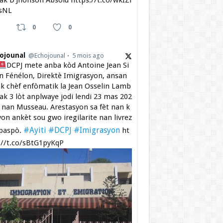
 ak D’Jhonson Absolu https://t.co/wkIZi
sNL
0
0
ojounal
@Echojounal
5 mois ago
DCPJ mete anba kòd Antoine Jean Si
 Fénélon, Direktè Imigrasyon, ansan
k chèf enfòmatik la Jean Osselin Lamb
 ak 3 lòt anplwaye jodi lendi 23 mas 202
a nan Musseau. Arestasyon sa fèt nan k
yon ankèt sou gwo iregilarite nan livrez
#Ayiti
#DCPJ
#Imigrasyon
paspò.
ht
://t.co/sBtG1pyKqP