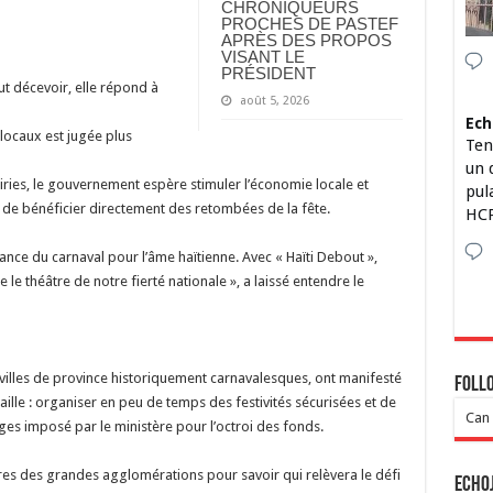
CHRONIQUEURS
PROCHES DE PASTEF
APRÈS DES PROPOS
VISANT LE
PRÉSIDENT
eut décevoir, elle répond à
août 5, 2026
Ech
locaux est jugée plus
Ten
un 
iries, le gouvernement espère stimuler l’économie locale et
pul
e bénéficier directement des retombées de la fête.
HCP
ance du carnaval pour l’âme haïtienne. Avec « Haïti Debout »,
 théâtre de notre fierté nationale », a laissé entendre le
es villes de province historiquement carnavalesques, ont manifesté
Foll
 taille : organiser en peu de temps des festivités sécurisées et de
Can 
rges imposé par le ministère pour l’octroi des fonds.
ires des grandes agglomérations pour savoir qui relèvera le défi
Echo