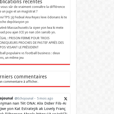
blications recentes
-vous sûr de vraiment connaître la différence
e un juge et un magistrat ?
ini/TPS: JiJ Fedeal Ana Reyes leve òdonans ki te
eche depòtasyon yo
ènè Massachusetts la siyen yon lwa ki mete
kad pou ajan ICE yo nan zòn sansib yo.
ÉGAL : PRISON FERME POUR TROIS
ONIQUEURS PROCHES DE PASTEF APRÈS DES
POS VISANT LE PRÉSIDENT
ball populaire vs football business : deux
ons, un même jeu
rniers commentaires
n commentaire à afficher.
ojounal
@Echojounal
5 mois ago
njman nan Tèt ONA: Alix Didier Fils-Ai
Jwe yon Kat Estratejik ak Lovely Franç