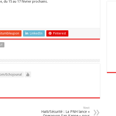
, du 15 au 17 février prochains.
Stumbleupon
LinkedIn
Pinterest
UT
om/Echojounal
Next
‎Haïti/​Sécurité : La PNH lance «
Operasyon San Kanpe » pour