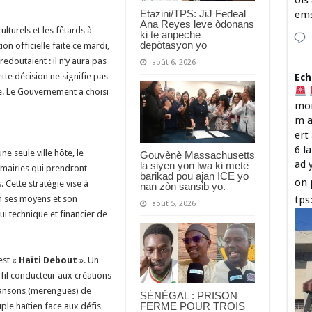
ois
Etazini/TPS: JiJ Fedeal
em
Ana Reyes leve òdonans
ulturels et les fêtards à
ki te anpeche
depòtasyon yo
on officielle faite ce mardi,
doutaient : il n’y aura pas
août 6, 2026
tte décision ne signifie pas
Ech
e. Le Gouvernement a choisi
mon
m a
ert
6 l
ne seule ville hôte, le
Gouvènè Massachusetts
ad 
la siyen yon lwa ki mete
mairies qui prendront
barikad pou ajan ICE yo
on 
s. Cette stratégie vise à
nan zòn sansib yo.
n ses moyens et son
tps
août 5, 2026
ui technique et financier de
est «
Haïti Debout
». Un
e fil conducteur aux créations
chansons (merengues) de
SÉNÉGAL : PRISON
FERME POUR TROIS
uple haïtien face aux défis