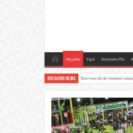
Aktyalite
Espò
Konesans Plis
A
Breaking News
Êtes-vous sûr de vraiment connaît