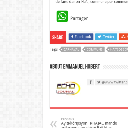
de faire danser Haïti, commune par commune
W
Partager
h
Facebook
Twitter
Share
a
Tags
CARNAVAL
t
COMMUNE
HAÏTI DEBO
s
About Emmanuel Hubert
A
@www.twitter.c
p
p
Previous
Ayiti/kòripsyon: RHAJAC mande
anilasyon yon dekrè li di ki ap