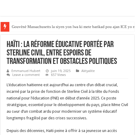
Gouvènè Massachusetts la siyen yon lwa ki mete barikad pou ajan ICE yo n
SÉNÉGAL : PRISON FERME POUR TROIS CHRONIQUEURS PROCHES D
Haïti : La réforme éducative portée par
Sterline Civil, entre espoirs de
transformation et obstacles politiques
Emmanuel Hubert
juin 19, 2025
Aktyalite
Leave a comment
657 Views
L’éducation haïtienne est aujourd’hui au centre d’un débat crucial,
incarné par la prise de fonction de Sterline Civil à la tête du Fonds
national pour l’éducation (FNE) en début d’année 2025. Ce poste
stratégique, essentiel pour le développement du pays, place Mme Civil
au cœur d’un combat ardu pour moderniser un système éducatif
longtemps fragilisé par des crises successives.
Depuis des décennies, Haïti peine à offrir à sa jeunesse un accès