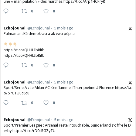
une « manipulation » des marchés https://t.co/Arp1HCPryR
0
0
Echojounal
@Echojounal
5 mois ago
Palman an: Kè demokrasi a ak vwa pèp la
https://t.co/QHHLIbRitb
https://t.co/QHHLIbRitb
0
0
Echojounal
@Echojounal
5 mois ago
Sport/Serie A : Le Milan AC s’enflamme, l’Inter piétine à Florence https://t.c
o/5PCTUuc8cu
0
0
Echojounal
@Echojounal
5 mois ago
Sport/Premier League : Arsenal reste intouchable, Sunderland s’offre le D
erby https://t.co/rD0cRGZyTU