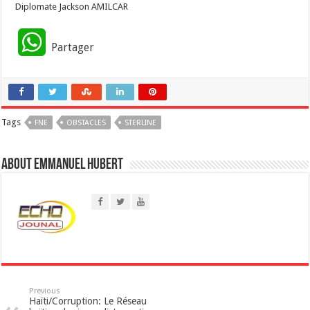
Diplomate Jackson AMILCAR
W
Partager
h
a
Tags
FNE
t
OBSTACLES
STERLINE
s
About Emmanuel Hubert
A
p
p
Previous
Haïti/Corruption: Le Réseau