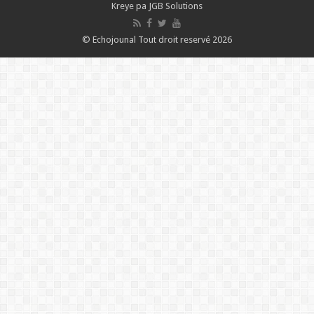
Kreye pa
JGB Solutions
© Echojounal Tout droit reservé 2026