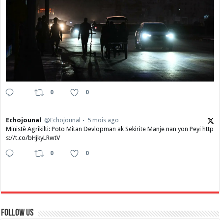
0
0
Echojounal
@Echojounal
5 mois ago
Ministè Agrikilti: Poto Mitan Devlopman ak Sekirite Manje nan yon Peyi http
s://t.co/bHjkyLRwtV
0
0
Follow Us