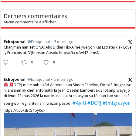
Derniers commentaires
Aucun commentaire à afficher.
Echojounal
@Echojounal
5 mois ago
Chanjman nan Tèt ONA: Alix Didier Fils-Aimé Jwe yon Kat Estratejik ak Love
ly François ak D’Jhonson Absolu https://t.co/wkIZiemsNL
0
0
Echojounal
@Echojounal
5 mois ago
DCPJ mete anba kòd Antoine Jean Simon Fénélon, Direktè Imigrasyo
n, ansanm ak chèf enfòmatik la Jean Osselin Lambert ak 3 lòt anplwaye jo
di lendi 23 mas 2026 la nan Musseau. Arestasyon sa fèt nan kad yon ankèt
#Ayiti
#DCPJ
#Imigrasyon
sou gwo iregilarite nan livrezon paspò.
https://t.co/sBtG1pyKqP