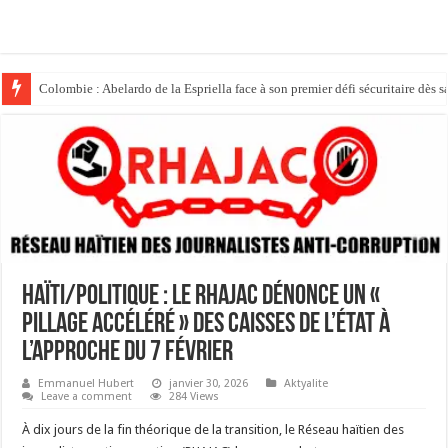
Colombie : Abelardo de la Espriella face à son premier défi sécuritaire dès s
Politique : Donald Trump place son ex-avocat au sommet du système judici
Haïti/Politique : Le RHAJAC dénonce un «
pillage accéléré » des caisses de l’État à
l’approche du 7 février
Emmanuel Hubert
janvier 30, 2026
Aktyalite
Leave a comment
284 Views
À dix jours de la fin théorique de la transition, le Réseau haïtien des