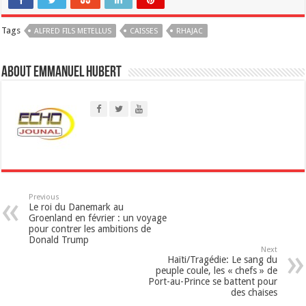
a
Tags
ALFRED FILS METELLUS
t
CAISSES
RHAJAC
s
About Emmanuel Hubert
A
p
p
Previous
Le roi du Danemark au
Groenland en février : un voyage
pour contrer les ambitions de
Donald Trump
Next
Haïti/Tragédie: Le sang du
peuple coule, les « chefs » de
Port-au-Prince se battent pour
des chaises