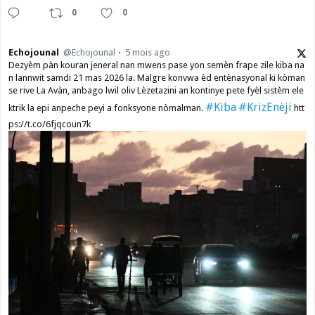
0
0
Echojounal
@Echojounal
5 mois ago
Dezyèm pàn kouran jeneral nan mwens pase yon semèn frape zile kiba na
n lannwit samdi 21 mas 2026 la. Malgre konvwa èd entènasyonal ki kòman
se rive La Avàn, anbago lwil oliv Lèzetazini an kontinye pete fyèl sistèm ele
#Kiba
#KrizEnèji
ktrik la epi anpeche peyi a fonksyone nòmalman.
htt
ps://t.co/6fjqcoun7k