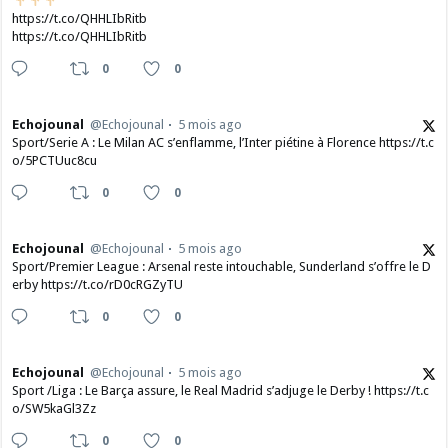
https://t.co/QHHLIbRitb
https://t.co/QHHLIbRitb
0
0
Echojounal
@Echojounal
5 mois ago
Sport/Serie A : Le Milan AC s’enflamme, l’Inter piétine à Florence https://t.c
o/5PCTUuc8cu
0
0
Echojounal
@Echojounal
5 mois ago
Sport/Premier League : Arsenal reste intouchable, Sunderland s’offre le D
erby https://t.co/rD0cRGZyTU
0
0
Echojounal
@Echojounal
5 mois ago
Sport /Liga : Le Barça assure, le Real Madrid s’adjuge le Derby ! https://t.c
o/SW5kaGl3Zz
0
0