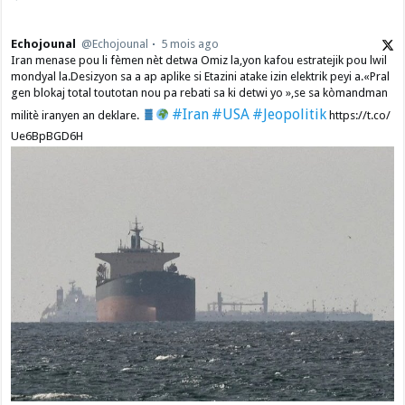
Echojounal
@Echojounal
5 mois ago
Iran menase pou li fèmen nèt detwa Omiz la,yon kafou estratejik pou lwil
mondyal la.Desizyon sa a ap aplike si Etazini atake izin elektrik peyi a.​«Pral
gen blokaj total toutotan nou pa rebati sa ki detwi yo »,se sa kòmandman
#Iran
#USA
#Jeopolitik
militè iranyen an deklare.
https://t.co/
Ue6BpBGD6H