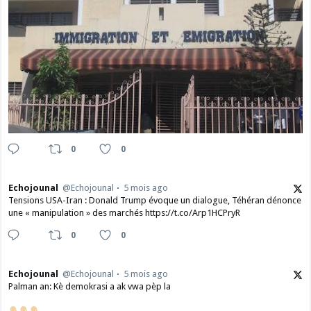
0
0
Echojounal
@Echojounal
5 mois ago
Tensions USA-Iran : Donald Trump évoque un dialogue, Téhéran dénonce
une « manipulation » des marchés https://t.co/Arp1HCPryR
0
0
Echojounal
@Echojounal
5 mois ago
Palman an: Kè demokrasi a ak vwa pèp la