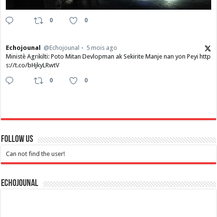
0
0
Echojounal
@Echojounal
5 mois ago
Ministè Agrikilti: Poto Mitan Devlopman ak Sekirite Manje nan yon Peyi http
s://t.co/bHjkyLRwtV
0
0
Follow Us
Can not find the user!
Echojounal