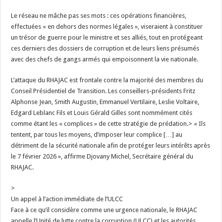
Le réseau ne mâche pas ses mots : ces opérations financières,
effectuées « en dehors des normes légales », viseraient à constituer
un trésor de guerre pour le ministre et ses alliés, tout en protégeant
ces derniers des dossiers de corruption et de leurs liens présumés
avec des chefs de gangs armés qui empoisonnent la vie nationale.
L’attaque du RHAJAC est frontale contre la majorité des membres du
Conseil Présidentiel de Transition. Les conseillers-présidents Fritz
Alphonse Jean, Smith Augustin, Emmanuel Vertilaire, Leslie Voltaire,
Edgard Leblanc Fils et Louis Gérald Gilles sont nommément cités
comme étant les « complices » de cette stratégie de prédation.> « Ils
tentent, par tous les moyens, d’imposer leur complice […] au
détriment de la sécurité nationale afin de protéger leurs intérêts après
le 7 février 2026 », affirme Djovany Michel, Secrétaire général du
RHAJAC.
>
Un appel à l’action immédiate de l’ULCC
Face à ce qu’il considère comme une urgence nationale, le RHAJAC
appelle l’Unité de lutte contre la corruption (ULCC) et les autorités