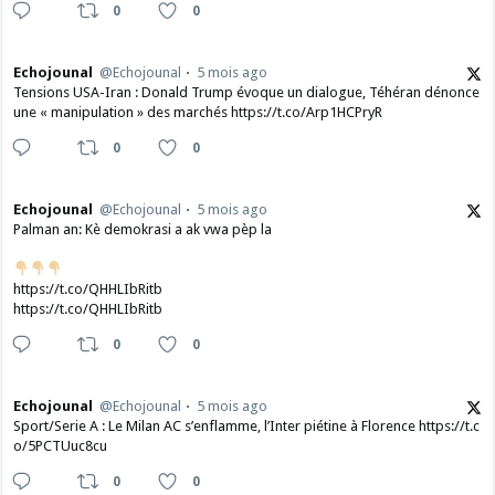
0
0
Echojounal
@Echojounal
5 mois ago
Tensions USA-Iran : Donald Trump évoque un dialogue, Téhéran dénonce
une « manipulation » des marchés https://t.co/Arp1HCPryR
0
0
Echojounal
@Echojounal
5 mois ago
Palman an: Kè demokrasi a ak vwa pèp la
https://t.co/QHHLIbRitb
https://t.co/QHHLIbRitb
0
0
Echojounal
@Echojounal
5 mois ago
Sport/Serie A : Le Milan AC s’enflamme, l’Inter piétine à Florence https://t.c
o/5PCTUuc8cu
0
0