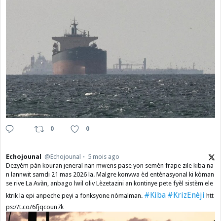
0
0
Echojounal
@Echojounal
5 mois ago
Dezyèm pàn kouran jeneral nan mwens pase yon semèn frape zile kiba na
n lannwit samdi 21 mas 2026 la. Malgre konvwa èd entènasyonal ki kòman
se rive La Avàn, anbago lwil oliv Lèzetazini an kontinye pete fyèl sistèm ele
#Kiba
#KrizEnèji
ktrik la epi anpeche peyi a fonksyone nòmalman.
htt
ps://t.co/6fjqcoun7k