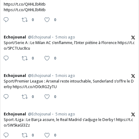
https://t.co/QHHLIbRitb
https://t.co/QHHLIbRitb
0
0
Echojounal
@Echojounal
5 mois ago
Sport/Serie A : Le Milan AC s’enflamme, l’Inter piétine à Florence https://t.c
o/5PCTUuc8cu
0
0
Echojounal
@Echojounal
5 mois ago
Sport/Premier League : Arsenal reste intouchable, Sunderland s’offre le D
erby https://t.co/rD0cRGZyTU
0
0
Echojounal
@Echojounal
5 mois ago
Sport /Liga : Le Barça assure, le Real Madrid s’adjuge le Derby ! https://t.c
o/SW5kaGl3Zz
0
0