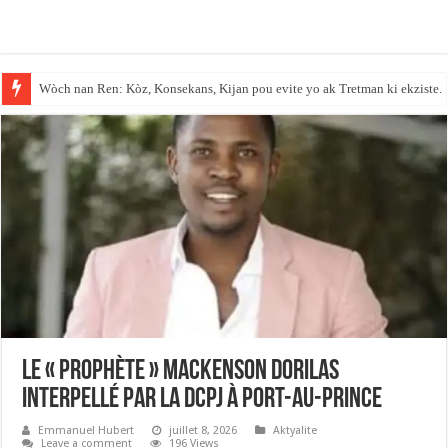
Wòch nan Ren: Kòz, Konsekans, Kijan pou evite yo ak Tretman ki ekziste.
Anbasad peyi Dayiti an Repiblik Dominiken fèmen sèvis paspò li.
Le « prophète » Mackenson Dorilas
interpellé par la DCPJ à Port-au-Prince
Emmanuel Hubert
juillet 8, 2026
Aktyalite
Leave a comment
196 Views