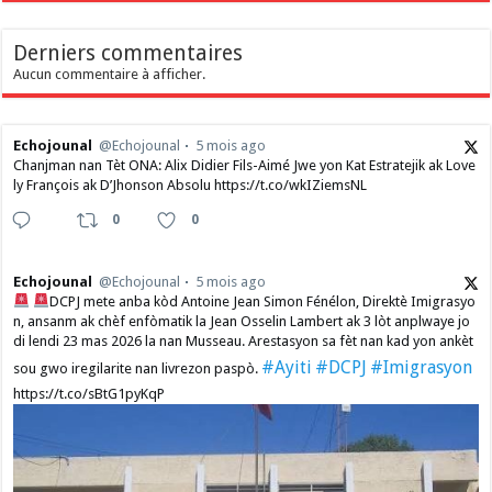
Derniers commentaires
Aucun commentaire à afficher.
Echojounal
@Echojounal
5 mois ago
Chanjman nan Tèt ONA: Alix Didier Fils-Aimé Jwe yon Kat Estratejik ak Love
ly François ak D’Jhonson Absolu https://t.co/wkIZiemsNL
0
0
Echojounal
@Echojounal
5 mois ago
DCPJ mete anba kòd Antoine Jean Simon Fénélon, Direktè Imigrasyo
n, ansanm ak chèf enfòmatik la Jean Osselin Lambert ak 3 lòt anplwaye jo
di lendi 23 mas 2026 la nan Musseau. Arestasyon sa fèt nan kad yon ankèt
#Ayiti
#DCPJ
#Imigrasyon
sou gwo iregilarite nan livrezon paspò.
https://t.co/sBtG1pyKqP