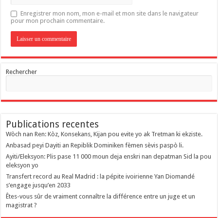
Enregistrer mon nom, mon e-mail et mon site dans le navigateur
pour mon prochain commentaire.
Rechercher
Publications recentes
Wòch nan Ren: Kòz, Konsekans, Kijan pou evite yo ak Tretman ki ekziste.
Anbasad peyi Dayiti an Repiblik Dominiken fèmen sèvis paspò li.
Ayiti/Eleksyon: Plis pase 11 000 moun deja enskri nan depatman Sid la pou
eleksyon yo
Transfert record au Real Madrid : la pépite ivoirienne Yan Diomandé
s’engage jusqu’en 2033
Êtes-vous sûr de vraiment connaître la différence entre un juge et un
magistrat ?