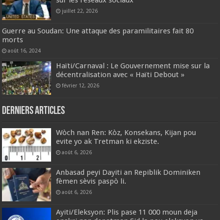
juillet 22, 2026
Guerre au Soudan: Une attaque des paramilitaires fait 80
morts
août 16, 2024
‎Haïti/Carnaval : Le Gouvernement mise sur la
décentralisation avec « Haïti Debout »
février 12, 2026
Derniers articles
Wòch nan Ren: Kòz, Konsekans, Kijan pou
evite yo ak Tretman ki ekziste.
août 6, 2026
Anbasad peyi Dayiti an Repiblik Dominiken
fèmen sèvis paspò li.
août 6, 2026
Ayiti/Eleksyon: Plis pase 11 000 moun deja