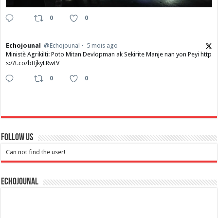
0
0
Echojounal
@Echojounal
5 mois ago
Ministè Agrikilti: Poto Mitan Devlopman ak Sekirite Manje nan yon Peyi http
s://t.co/bHjkyLRwtV
0
0
Follow Us
Can not find the user!
Echojounal