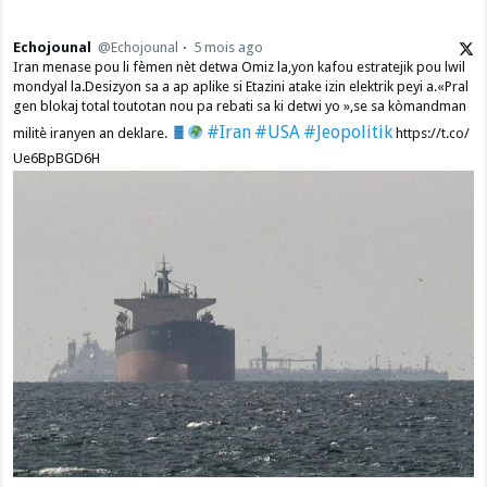
Echojounal
@Echojounal
5 mois ago
Iran menase pou li fèmen nèt detwa Omiz la,yon kafou estratejik pou lwil
mondyal la.Desizyon sa a ap aplike si Etazini atake izin elektrik peyi a.​«Pral
gen blokaj total toutotan nou pa rebati sa ki detwi yo »,se sa kòmandman
#Iran
#USA
#Jeopolitik
militè iranyen an deklare.
https://t.co/
Ue6BpBGD6H