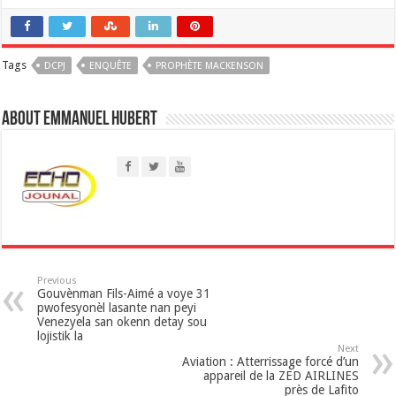
a
Tags
DCPJ
t
ENQUÊTE
PROPHÈTE MACKENSON
s
About Emmanuel Hubert
A
p
p
Previous
Gouvènman Fils-Aimé a voye 31
pwofesyonèl lasante nan peyi
Venezyela san okenn detay sou
lojistik la
Next
Aviation : Atterrissage forcé d’un
appareil de la ZED AIRLINES
près de Lafito