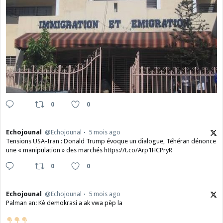
0
0
Echojounal
@Echojounal
5 mois ago
Tensions USA-Iran : Donald Trump évoque un dialogue, Téhéran dénonce
une « manipulation » des marchés https://t.co/Arp1HCPryR
0
0
Echojounal
@Echojounal
5 mois ago
Palman an: Kè demokrasi a ak vwa pèp la