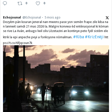
0
0
Echojounal
@Echojounal
5 mois ago
Dezyèm pàn kouran jeneral nan mwens pase yon semèn frape zile kiba na
n lannwit samdi 21 mas 2026 la. Malgre konvwa èd entènasyonal ki kòman
se rive La Avàn, anbago lwil oliv Lèzetazini an kontinye pete fyèl sistèm ele
#Kiba
#KrizEnèji
ktrik la epi anpeche peyi a fonksyone nòmalman.
htt
ps://t.co/6fjqcoun7k