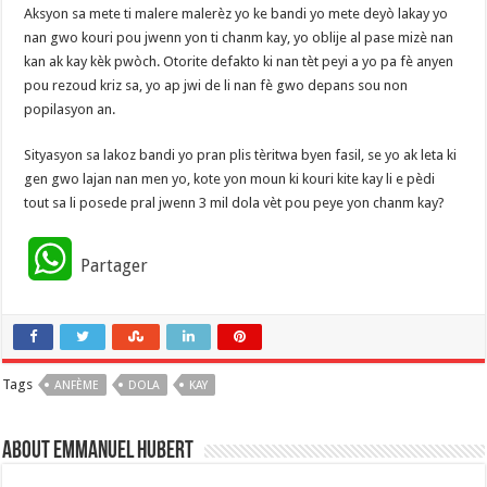
Aksyon sa mete ti malere malerèz yo ke bandi yo mete deyò lakay yo
nan gwo kouri pou jwenn yon ti chanm kay, yo oblije al pase mizè nan
kan ak kay kèk pwòch. Otorite defakto ki nan tèt peyi a yo pa fè anyen
pou rezoud kriz sa, yo ap jwi de li nan fè gwo depans sou non
popilasyon an.
Sityasyon sa lakoz bandi yo pran plis tèritwa byen fasil, se yo ak leta ki
gen gwo lajan nan men yo, kote yon moun ki kouri kite kay li e pèdi
tout sa li posede pral jwenn 3 mil dola vèt pou peye yon chanm kay?
W
Partager
h
a
Tags
ANFÈME
t
DOLA
KAY
s
About Emmanuel Hubert
A