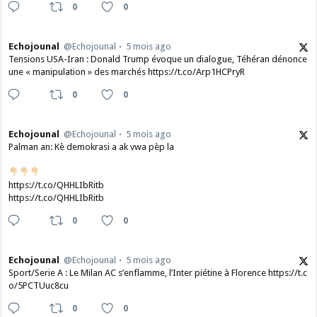
0
0
Echojounal
@Echojounal
5 mois ago
Tensions USA-Iran : Donald Trump évoque un dialogue, Téhéran dénonce
une « manipulation » des marchés https://t.co/Arp1HCPryR
0
0
Echojounal
@Echojounal
5 mois ago
Palman an: Kè demokrasi a ak vwa pèp la
https://t.co/QHHLIbRitb
https://t.co/QHHLIbRitb
0
0
Echojounal
@Echojounal
5 mois ago
Sport/Serie A : Le Milan AC s’enflamme, l’Inter piétine à Florence https://t.c
o/5PCTUuc8cu
0
0