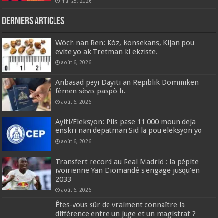
mai 25, 2026
Derniers articles
Wòch nan Ren: Kòz, Konsekans, Kijan pou
evite yo ak Tretman ki ekziste.
août 6, 2026
Anbasad peyi Dayiti an Repiblik Dominiken
fèmen sèvis paspò li.
août 6, 2026
Ayiti/Eleksyon: Plis pase 11 000 moun deja
enskri nan depatman Sid la pou eleksyon yo
août 6, 2026
Transfert record au Real Madrid : la pépite
ivoirienne Yan Diomandé s’engage jusqu’en
2033
août 6, 2026
Êtes-vous sûr de vraiment connaître la
différence entre un juge et un magistrat ?