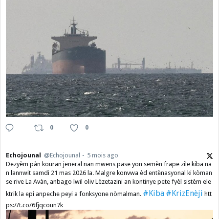
0
0
Echojounal
@Echojounal
5 mois ago
Dezyèm pàn kouran jeneral nan mwens pase yon semèn frape zile kiba na
n lannwit samdi 21 mas 2026 la. Malgre konvwa èd entènasyonal ki kòman
se rive La Avàn, anbago lwil oliv Lèzetazini an kontinye pete fyèl sistèm ele
#Kiba
#KrizEnèji
ktrik la epi anpeche peyi a fonksyone nòmalman.
htt
ps://t.co/6fjqcoun7k