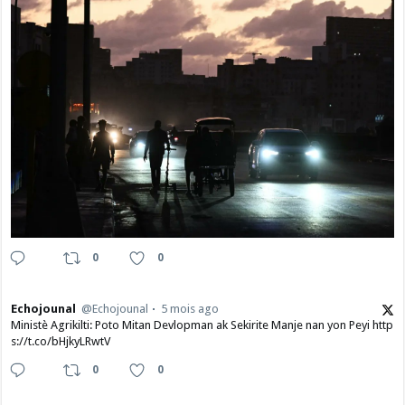
0
0
Echojounal
@Echojounal
5 mois ago
Ministè Agrikilti: Poto Mitan Devlopman ak Sekirite Manje nan yon Peyi http
s://t.co/bHjkyLRwtV
0
0