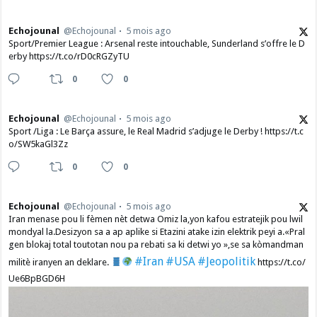
Echojounal
@Echojounal
5 mois ago
Sport/Premier League : Arsenal reste intouchable, Sunderland s’offre le D
erby https://t.co/rD0cRGZyTU
0
0
Echojounal
@Echojounal
5 mois ago
Sport /Liga : Le Barça assure, le Real Madrid s’adjuge le Derby ! https://t.c
o/SW5kaGl3Zz
0
0
Echojounal
@Echojounal
5 mois ago
Iran menase pou li fèmen nèt detwa Omiz la,yon kafou estratejik pou lwil
mondyal la.Desizyon sa a ap aplike si Etazini atake izin elektrik peyi a.​«Pral
gen blokaj total toutotan nou pa rebati sa ki detwi yo »,se sa kòmandman
#Iran
#USA
#Jeopolitik
militè iranyen an deklare.
https://t.co/
Ue6BpBGD6H