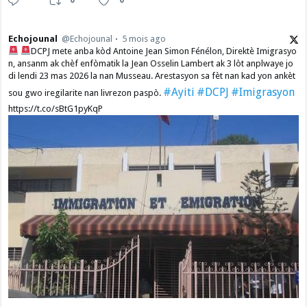
0
0
Echojounal
@Echojounal
5 mois ago
DCPJ mete anba kòd Antoine Jean Simon Fénélon, Direktè Imigrasyo
n, ansanm ak chèf enfòmatik la Jean Osselin Lambert ak 3 lòt anplwaye jo
di lendi 23 mas 2026 la nan Musseau. Arestasyon sa fèt nan kad yon ankèt
#Ayiti
#DCPJ
#Imigrasyon
sou gwo iregilarite nan livrezon paspò.
https://t.co/sBtG1pyKqP