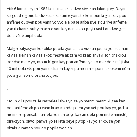
Atik 6 konstitisyon 1987 la di « Lajan ki dwe sèvi nan lakou peyi Dayiti
se goud e goud la divize an santim » yon atik ke moun ki gen kay pou
anfème oubyen pou vann yo vyole e pase anba pye. Pou rive anfème
yon ti chanm oubyen achte yon kay nan lakou peyi Dayiti ou dwe gen
dola vèt e anpil dola.
Malgre sityasyon konplike popilasyon an ap viv nan jou sa yo, soti nan
kay sa ale nan kay sa akoz mesye ak zàm yo ki ap anvayi zòn chak jou
Bondye mete yo, moun ki gen kay pou anfème yo ap mande 2 mil jiska
10 mil dola vèt pou yon ti chanm kay ki pa menm reponn ak okenn nòm
yo, e gen zòn ki pi chè toujou.
.
Moun ki la pou ta fè respekte lalwa yo se yo menm menm ki gen kay
pou anfème ak pou vann ki ap mande pil milyon vèt pou kay yo, jodi a
menm responsab nan leta yo nan peye kay an dola pou mete ministè,
direksyon, biwo, pafwa yo fè leta peye pwòp kay yo ankò, se yon
biznis ki rantab sou do popilasyon an.