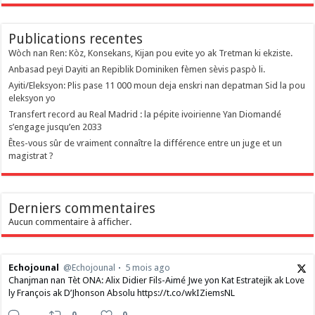
Publications recentes
Wòch nan Ren: Kòz, Konsekans, Kijan pou evite yo ak Tretman ki ekziste.
Anbasad peyi Dayiti an Repiblik Dominiken fèmen sèvis paspò li.
Ayiti/Eleksyon: Plis pase 11 000 moun deja enskri nan depatman Sid la pou
eleksyon yo
Transfert record au Real Madrid : la pépite ivoirienne Yan Diomandé
s’engage jusqu’en 2033
Êtes-vous sûr de vraiment connaître la différence entre un juge et un
magistrat ?
Derniers commentaires
Aucun commentaire à afficher.
Echojounal
@Echojounal
5 mois ago
Chanjman nan Tèt ONA: Alix Didier Fils-Aimé Jwe yon Kat Estratejik ak Love
ly François ak D’Jhonson Absolu https://t.co/wkIZiemsNL