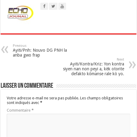
p
p
Previous
Ayiti/Pnh: Nouvo DG PNH la
anba gwo frap
Next
Ayiti/Kontra/Kriz: Yon kontra
siyen nan non peyi a, kèk otorite
defakto kòmanse rale kò yo.
Laisser un commentaire
Votre adresse e-mail ne sera pas publiée.
Les champs obligatoires
sont indiqués avec
*
Commentaire
*