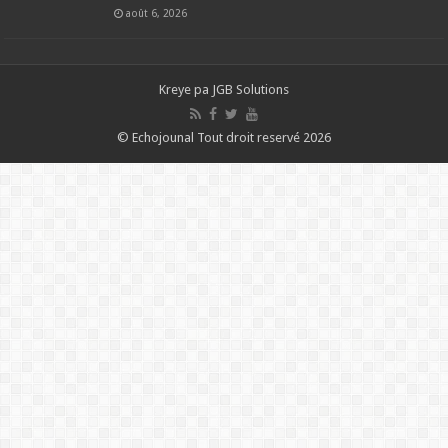
août 6, 2026
Kreye pa
JGB Solutions
© Echojounal Tout droit reservé 2026