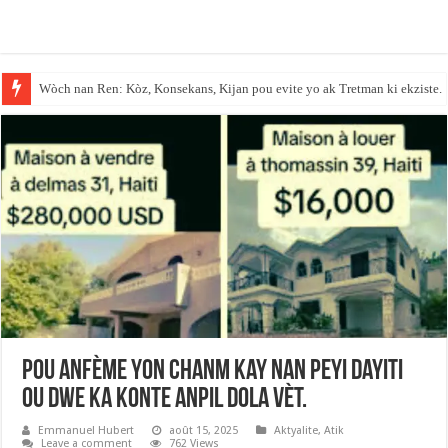
Wòch nan Ren: Kòz, Konsekans, Kijan pou evite yo ak Tretman ki ekziste.
Anbasad peyi Dayiti an Repiblik Dominiken fèmen sèvis paspò li.
Pou anfème yon chanm kay nan peyi Dayiti
ou dwe ka konte anpil dola vèt.
Emmanuel Hubert
août 15, 2025
Aktyalite
,
Atik
Leave a comment
762 Views