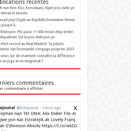
blications recentes
 nan Ren: Kòz, Konsekans, Kijan pou evite yo
retman ki ekziste.
sad peyi Dayiti an Repiblik Dominiken fèmen
s paspò li.
i/Eleksyon: Plis pase 11 000 moun deja enskri
depatman Sid la pou eleksyon yo
sfert record au Real Madrid : la pépite
rienne Yan Diomandé s’engage jusqu’en 2033
-vous sûr de vraiment connaître la différence
e un juge et un magistrat ?
rniers commentaires
n commentaire à afficher.
ojounal
@Echojounal
5 mois ago
njman nan Tèt ONA: Alix Didier Fils-Ai
Jwe yon Kat Estratejik ak Lovely Franç
 ak D’Jhonson Absolu https://t.co/wkIZi