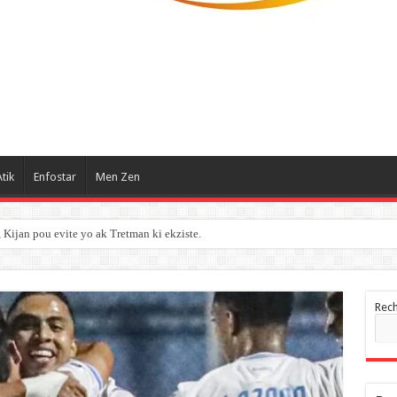
tik
Enfostar
Men Zen
ijan pou evite yo ak Tretman ki ekziste.
Rec