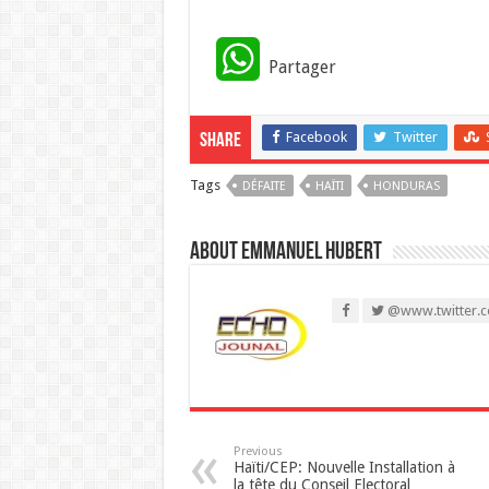
W
Partager
h
Facebook
Twitter
Share
a
Tags
DÉFAITE
t
HAÏTI
HONDURAS
s
About Emmanuel Hubert
A
@www.twitter.c
p
p
Previous
Haïti/CEP: Nouvelle Installation à
la tête du Conseil Electoral