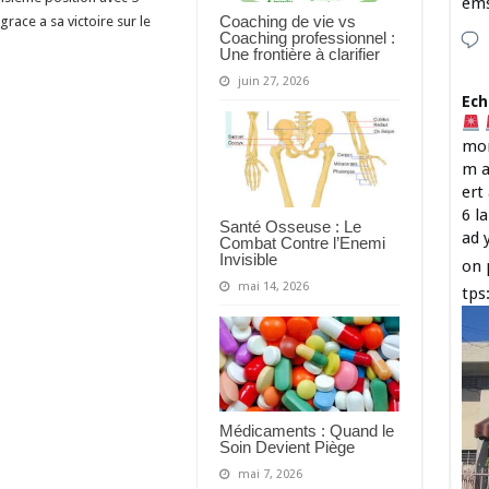
em
Coaching de vie vs
race a sa victoire sur le
Coaching professionnel :
Une frontière à clarifier
juin 27, 2026
Ech
mon
m a
ert
6 l
Santé Osseuse : Le
ad 
Combat Contre l’Enemi
Invisible
on 
mai 14, 2026
tps
Médicaments : Quand le
Soin Devient Piège
mai 7, 2026