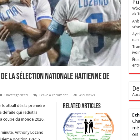
Pu
Wòch
ak T
Anba
sèvi
Ayit
nan 
Tran
ivoi
Êtes
entr
 de la sélection nationale haitienne de
De
Aucu
Uncategorized
Leave a comment
499 Views
Related Articles
e football dès la première
 défaite qui réduit la
Ech
r la coupe du monde 2026.
Cha
mé 
e minute, Anthony Lozano
ois
oisieme position avec 5