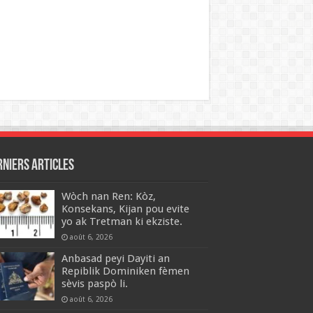
rniers articles
Wòch nan Ren: Kòz,
Konsekans, Kijan pou evite
yo ak Tretman ki ekziste.
août 6, 2026
Anbasad peyi Dayiti an
Repiblik Dominiken fèmen
sèvis paspò li.
août 6, 2026