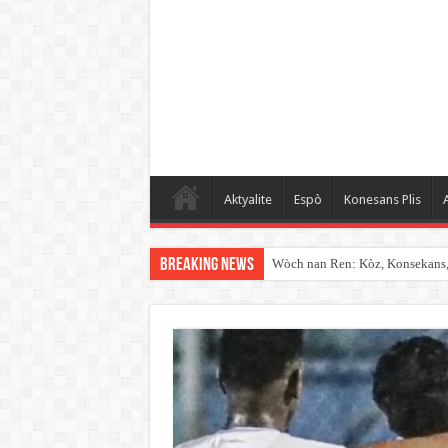
Aktyalite
Espò
Konesans Plis
A
Breaking News
Wòch nan Ren: Kòz, Konsekans, K