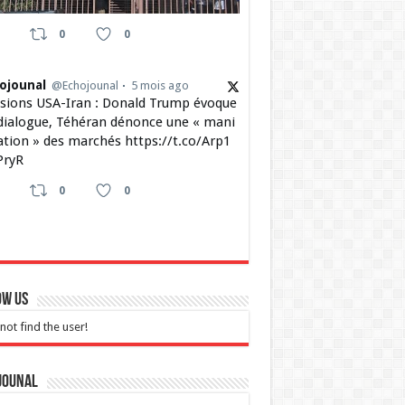
0
0
ojounal
@Echojounal
5 mois ago
sions USA-Iran : Donald Trump évoque
dialogue, Téhéran dénonce une « mani
ation » des marchés https://t.co/Arp1
ryR
0
0
ow Us
not find the user!
jounal