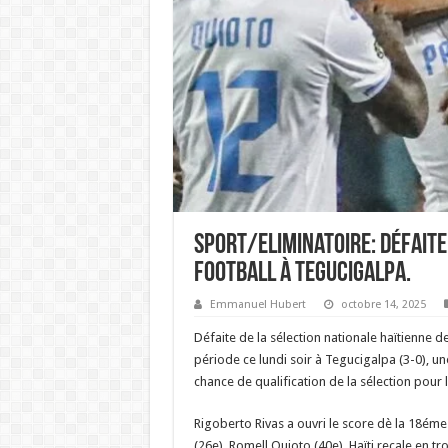
Sport/Eliminatoire: Défaite
football à Tegucigalpa.
Emmanuel Hubert
octobre 14, 2025
Défaite de la sélection nationale haïtienne d
période ce lundi soir à Tegucigalpa (3-0), une
chance de qualification de la sélection pou
Rigoberto Rivas a ouvri le score dè la 18ém
(26e), Romell Quioto (40e), Haïti recale en tr