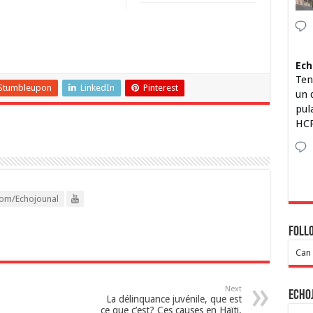
Ech
Ten
Stumbleupon
LinkedIn
Pinterest
un 
pul
HCP
om/Echojounal
Foll
Can 
Next
Echo
La délinquance juvénile, que est
ce que c’est? Ces causes en Haïti.