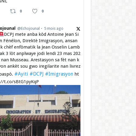
sNL
0
0
ojounal
@Echojounal
5 mois ago
DCPJ mete anba kòd Antoine Jean Si
 Fénélon, Direktè Imigrasyon, ansan
k chèf enfòmatik la Jean Osselin Lamb
 ak 3 lòt anplwaye jodi lendi 23 mas 202
a nan Musseau. Arestasyon sa fèt nan k
yon ankèt sou gwo iregilarite nan livrez
#Ayiti
#DCPJ
#Imigrasyon
paspò.
ht
://t.co/sBtG1pyKqP