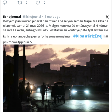
0
0
Echojounal
@Echojounal
5 mois ago
Dezyèm pàn kouran jeneral nan mwens pase yon semèn frape zile kiba na
n lannwit samdi 21 mas 2026 la. Malgre konvwa èd entènasyonal ki kòman
se rive La Avàn, anbago lwil oliv Lèzetazini an kontinye pete fyèl sistèm ele
#Kiba
#KrizEnèji
ktrik la epi anpeche peyi a fonksyone nòmalman.
htt
ps://t.co/6fjqcoun7k