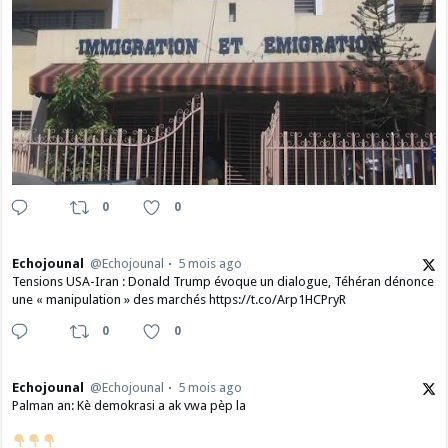
0
0
Echojounal
@Echojounal
5 mois ago
Tensions USA-Iran : Donald Trump évoque un dialogue, Téhéran dénonce
une « manipulation » des marchés https://t.co/Arp1HCPryR
0
0
Echojounal
@Echojounal
5 mois ago
Palman an: Kè demokrasi a ak vwa pèp la