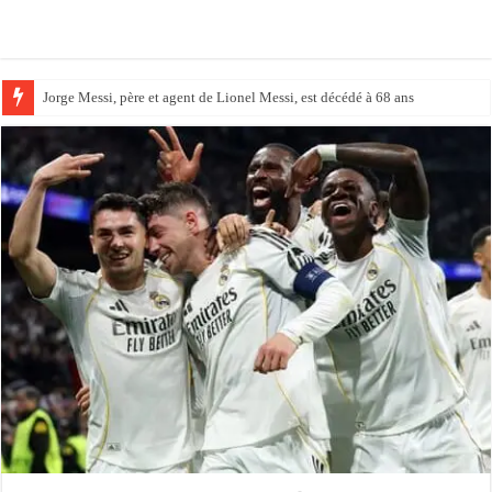
Jorge Messi, père et agent de Lionel Messi, est décédé à 68 ans
Vinícius Júnior prolonge jusqu’en 2032 et s’inscrit dans la légende mereng