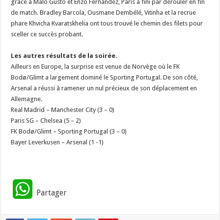
grâce à Malo Gusto et Enzo Fernández, Paris a fini par dérouler en fin
de match. Bradley Barcola, Ousmane Dembélé, Vitinha et la recrue
phare Khvicha Kvaratskhelia ont tous trouvé le chemin des filets pour
sceller ce succès probant.
‎Les autres résultats de la soirée.
‎Ailleurs en Europe, la surprise est venue de Norvège où le FK
Bodø/Glimt a largement dominé le Sporting Portugal. De son côté,
Arsenal a réussi à ramener un nul précieux de son déplacement en
Allemagne.
‎Real Madrid – Manchester City (3 – 0)
‎Paris SG – Chelsea (5 – 2)
‎FK Bodø/Glimt – Sporting Portugal (3 – 0)
‎Bayer Leverkusen – Arsenal (1 -1)
W
Partager
h