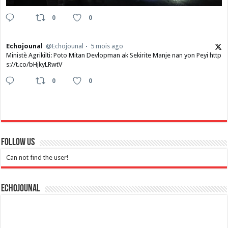
0
0
Echojounal
@Echojounal
5 mois ago
Ministè Agrikilti: Poto Mitan Devlopman ak Sekirite Manje nan yon Peyi http
s://t.co/bHjkyLRwtV
0
0
Follow Us
Can not find the user!
Echojounal