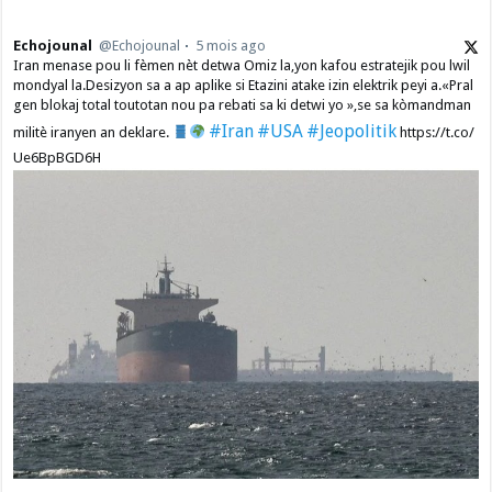
Echojounal
@Echojounal
5 mois ago
Iran menase pou li fèmen nèt detwa Omiz la,yon kafou estratejik pou lwil
mondyal la.Desizyon sa a ap aplike si Etazini atake izin elektrik peyi a.​«Pral
gen blokaj total toutotan nou pa rebati sa ki detwi yo »,se sa kòmandman
#Iran
#USA
#Jeopolitik
militè iranyen an deklare.
https://t.co/
Ue6BpBGD6H