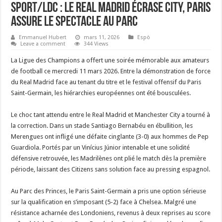
Sport/LDC : Le Real Madrid écrase City, Paris
assure le spectacle au Parc
Emmanuel Hubert
mars 11, 2026
Espò
Leave a comment
344 Views
La Ligue des Champions a offert une soirée mémorable aux amateurs
de football ce mercredi 11 mars 2026. Entre la démonstration de force
du Real Madrid face au tenant du titre et le festival offensif du Paris
Saint-Germain, les hiérarchies européennes ont été bousculées.
‎Le choc tant attendu entre le Real Madrid et Manchester City a tourné à
la correction. Dans un stade Santiago Bernabéu en ébullition, les
Merengues ont infligé une défaite cinglante (3-0) aux hommes de Pep
Guardiola. Portés par un Vinícius Júnior intenable et une solidité
défensive retrouvée, les Madrilènes ont plié le match dès la première
période, laissant des Citizens sans solution face au pressing espagnol.
‎Au Parc des Princes, le Paris Saint-Germain a pris une option sérieuse
sur la qualification en s’imposant (5-2) face à Chelsea. Malgré une
résistance acharnée des Londoniens, revenus à deux reprises au score