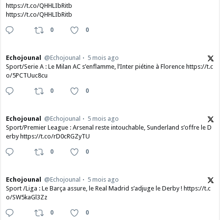
https://t.co/QHHLIbRitb
https://t.co/QHHLIbRitb
0
0
Echojounal
@Echojounal
5 mois ago
Sport/Serie A : Le Milan AC s’enflamme, l’Inter piétine à Florence https://t.c
o/5PCTUuc8cu
0
0
Echojounal
@Echojounal
5 mois ago
Sport/Premier League : Arsenal reste intouchable, Sunderland s’offre le D
erby https://t.co/rD0cRGZyTU
0
0
Echojounal
@Echojounal
5 mois ago
Sport /Liga : Le Barça assure, le Real Madrid s’adjuge le Derby ! https://t.c
o/SW5kaGl3Zz
0
0