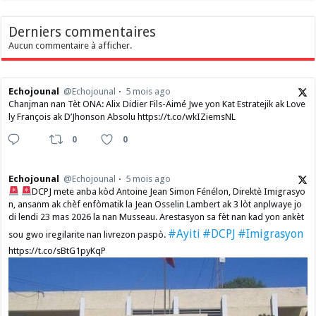
Derniers commentaires
Aucun commentaire à afficher.
Echojounal
@Echojounal
5 mois ago
Chanjman nan Tèt ONA: Alix Didier Fils-Aimé Jwe yon Kat Estratejik ak Love
ly François ak D’Jhonson Absolu https://t.co/wkIZiemsNL
0
0
Echojounal
@Echojounal
5 mois ago
DCPJ mete anba kòd Antoine Jean Simon Fénélon, Direktè Imigrasyo
n, ansanm ak chèf enfòmatik la Jean Osselin Lambert ak 3 lòt anplwaye jo
di lendi 23 mas 2026 la nan Musseau. Arestasyon sa fèt nan kad yon ankèt
#Ayiti
#DCPJ
#Imigrasyon
sou gwo iregilarite nan livrezon paspò.
https://t.co/sBtG1pyKqP