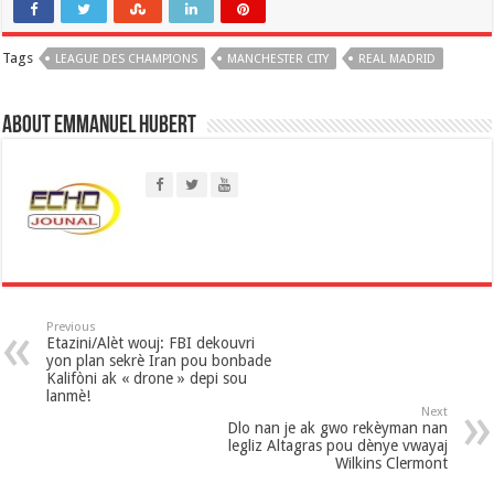
a
Tags
LEAGUE DES CHAMPIONS
t
MANCHESTER CITY
REAL MADRID
s
About Emmanuel Hubert
A
p
p
Previous
Etazini/Alèt wouj: FBI dekouvri
yon plan sekrè Iran pou bonbade
Kalifòni ak « drone » depi sou
lanmè!
Next
Dlo nan je ak gwo rekèyman nan
legliz Altagras pou dènye vwayaj
Wilkins Clermont