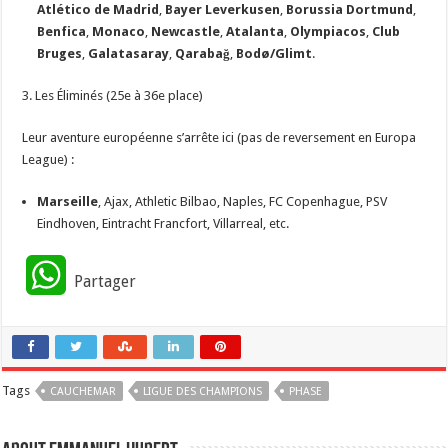
Atlético de Madrid
,
Bayer Leverkusen
,
Borussia Dortmund
,
Benfica
,
Monaco
,
Newcastle
,
Atalanta
,
Olympiacos
,
Club
Bruges
,
Galatasaray
,
Qarabağ
,
Bodø/Glimt
.
​3. Les Éliminés (25e à 36e place)
​Leur aventure européenne s’arrête ici (pas de reversement en Europa
League) :
Marseille
, Ajax, Athletic Bilbao, Naples, FC Copenhague, PSV
Eindhoven, Eintracht Francfort, Villarreal, etc.
W
Partager
h
a
Tags
CAUCHEMAR
t
LIGUE DES CHAMPIONS
PHASE
s