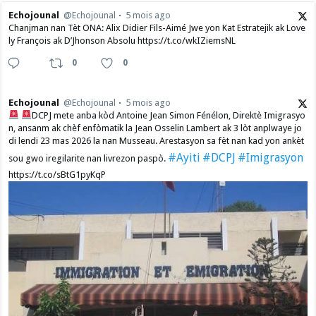
Echojounal
@Echojounal
5 mois ago
Chanjman nan Tèt ONA: Alix Didier Fils-Aimé Jwe yon Kat Estratejik ak Love
ly François ak D’Jhonson Absolu https://t.co/wkIZiemsNL
0
0
Echojounal
@Echojounal
5 mois ago
DCPJ mete anba kòd Antoine Jean Simon Fénélon, Direktè Imigrasyo
n, ansanm ak chèf enfòmatik la Jean Osselin Lambert ak 3 lòt anplwaye jo
di lendi 23 mas 2026 la nan Musseau. Arestasyon sa fèt nan kad yon ankèt
#Ayiti
#DCPJ
#Imigrasyon
sou gwo iregilarite nan livrezon paspò.
https://t.co/sBtG1pyKqP