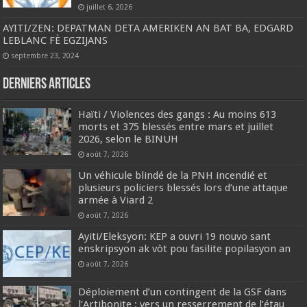
juillet 6, 2026
AYITI/ZEN: DEPATMAN DETA AMERIKEN AN BAT BA, EDGARD
LEBLANC FÈ EGZIJANS
septembre 23, 2024
Derniers articles
Haïti / Violences des gangs : Au moins 613
morts et 375 blessés entre mars et juillet
2026, selon le BINUH
août 7, 2026
Un véhicule blindé de la PNH incendié et
plusieurs policiers blessés lors d’une attaque
armée à Viard 2
août 7, 2026
‎Ayiti/Eleksyon: KEP a ouvri 19 nouvo sant
enskripsyon ak vòt pou fasilite popilasyon an
août 7, 2026
Déploiement d’un contingent de la GSF dans
l’Artibonite : vers un resserrement de l’étau