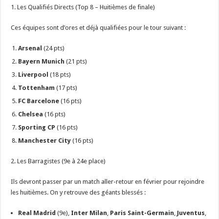
​1. Les Qualifiés Directs (Top 8 – Huitièmes de finale)
​Ces équipes sont d’ores et déjà qualifiées pour le tour suivant :
Arsenal
(24 pts)
Bayern Munich
(21 pts)
Liverpool
(18 pts)
Tottenham
(17 pts)
FC Barcelone
(16 pts)
Chelsea
(16 pts)
Sporting CP
(16 pts)
Manchester City
(16 pts)
​2. Les Barragistes (9e à 24e place)
​Ils devront passer par un match aller-retour en février pour rejoindre
les huitièmes. On y retrouve des géants blessés :
Real Madrid
(9e),
Inter Milan
,
Paris Saint-Germain
,
Juventus
,