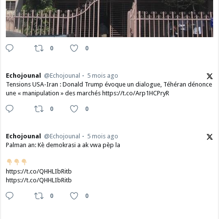
0
0
Echojounal
@Echojounal
5 mois ago
Tensions USA-Iran : Donald Trump évoque un dialogue, Téhéran dénonce
une « manipulation » des marchés https://t.co/Arp1HCPryR
0
0
Echojounal
@Echojounal
5 mois ago
Palman an: Kè demokrasi a ak vwa pèp la
https://t.co/QHHLIbRitb
https://t.co/QHHLIbRitb
0
0