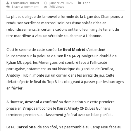
Emmanuel Hubert
janvier 29, 2026
Espò
Leave a comment
268 Views
La phase de ligue de la nouvelle formule de la Ligue des Champions a
rendu son verdict ce mercredi soir lors d’une soirée riche en
rebondissements. Si certains cadors ont tenu leur rang, le tenant du
titre madrilène a vécu un véritable cauchemar à Lisbonne.
​C’est le séisme de cette soirée. Le
Real Madrid
s’est incliné
lourdement sur la pelouse de
Benfica (4-2)
. Malgré un doublé de
Kylian Mbappé, les Merengues ont sombré face à l’efficacité
portugaise, notamment un but historique du gardien de Benfica,
Anatoliy Trubin, monté sur un corner dans les arrêts de jeu. Cette
défaite éjecte le Real du Top 8, les obligeant à passer par les barrages
en février.
​À l’inverse,
Arsenal
a confirmé sa domination sur cette première
phase en s’imposant contre le Kaïrat Almaty (
3-2
). Les Gunners
terminent premiers au classement général avec un bilan parfait.
​Le
FC Barcelone
, de son côté, n’a pas tremblé au Camp Nou face au