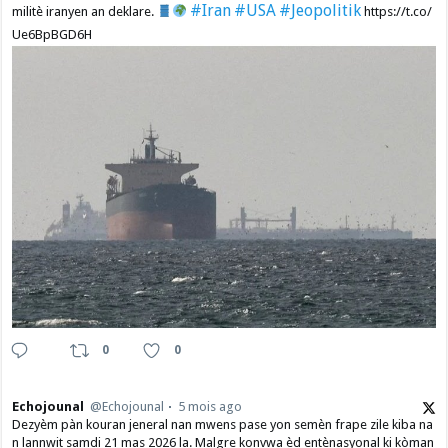
#Iran
#USA
#Jeopolitik
militè iranyen an deklare.
https://t.co/
Ue6BpBGD6H
0
0
Echojounal
@Echojounal
5 mois ago
Dezyèm pàn kouran jeneral nan mwens pase yon semèn frape zile kiba na
n lannwit samdi 21 mas 2026 la. Malgre konvwa èd entènasyonal ki kòman