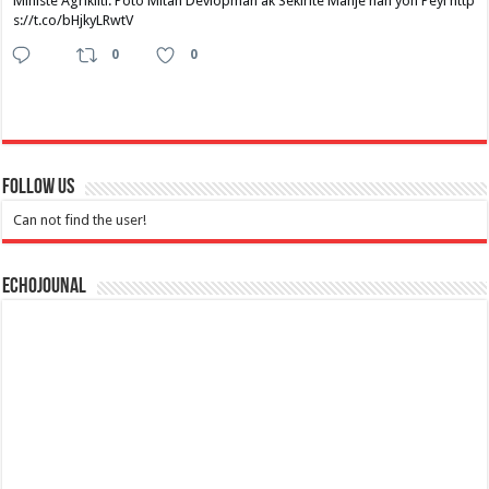
Ministè Agrikilti: Poto Mitan Devlopman ak Sekirite Manje nan yon Peyi http
s://t.co/bHjkyLRwtV
0
0
Follow Us
Can not find the user!
Echojounal