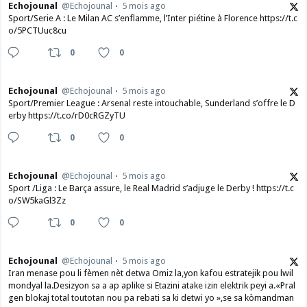
Echojounal
@Echojounal
5 mois ago
Sport/Serie A : Le Milan AC s’enflamme, l’Inter piétine à Florence https://t.c
o/5PCTUuc8cu
0
0
Echojounal
@Echojounal
5 mois ago
Sport/Premier League : Arsenal reste intouchable, Sunderland s’offre le D
erby https://t.co/rD0cRGZyTU
0
0
Echojounal
@Echojounal
5 mois ago
Sport /Liga : Le Barça assure, le Real Madrid s’adjuge le Derby ! https://t.c
o/SW5kaGl3Zz
0
0
Echojounal
@Echojounal
5 mois ago
Iran menase pou li fèmen nèt detwa Omiz la,yon kafou estratejik pou lwil
mondyal la.Desizyon sa a ap aplike si Etazini atake izin elektrik peyi a.​«Pral
gen blokaj total toutotan nou pa rebati sa ki detwi yo »,se sa kòmandman