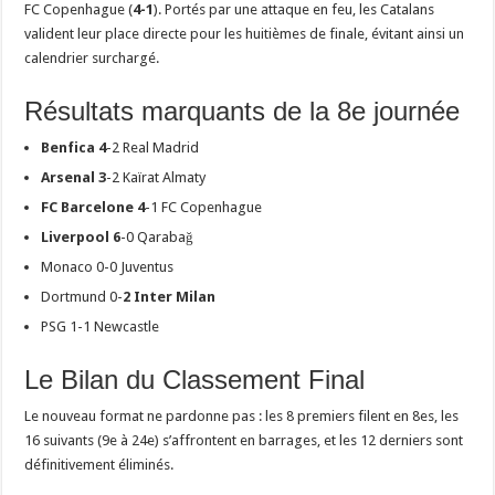
FC Copenhague (
4-1
). Portés par une attaque en feu, les Catalans
valident leur place directe pour les huitièmes de finale, évitant ainsi un
calendrier surchargé.
​Résultats marquants de la 8e journée
Benfica 4
-2 Real Madrid
Arsenal 3
-2 Kaïrat Almaty
FC Barcelone 4
-1 FC Copenhague
Liverpool 6
-0 Qarabağ
​Monaco 0-0 Juventus
​Dortmund 0-
2 Inter Milan
​PSG 1-1 Newcastle
​Le Bilan du Classement Final
​Le nouveau format ne pardonne pas : les 8 premiers filent en 8es, les
16 suivants (9e à 24e) s’affrontent en barrages, et les 12 derniers sont
définitivement éliminés.