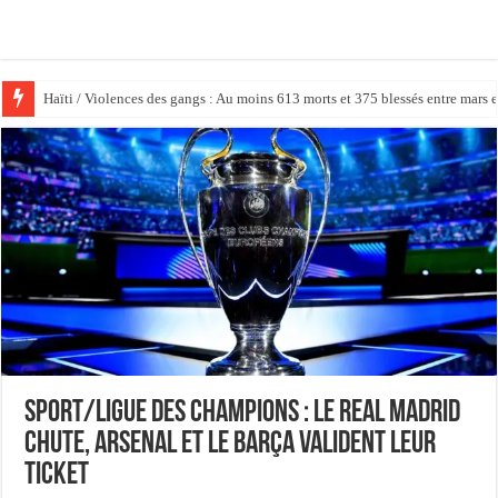
Haïti / Violences des gangs : Au moins 613 morts et 375 blessés entre mars 
Un véhicule blindé de la PNH incendié et plusieurs policiers blessés lors d’
​Sport/Ligue des Champions : Le Real Madrid
chute, Arsenal et le Barça valident leur
ticket