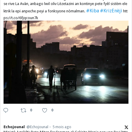
se rive La Avàn, anbago lwil oliv Lèzetazini an kontinye pete fyèl sistèm ele
#Kiba
#KrizEnèji
ktrik la epi anpeche peyi a fonksyone nòmalman.
htt
ps://t.co/6fjqcoun7k
0
0
Echojounal
@Echojounal
5 mois ago