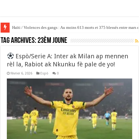
Haïti / Violences des gangs : Au moins 613 morts et 375 blessés entre mars 
Tag Archives:
23èm joune
Espò/Serie A: Inter ak Milan ap mennen
rèl la, Rabiot ak Nkunku fè pale de yo!
février 6, 2026
Espò
0