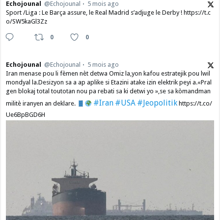
Echojounal
@Echojounal
5 mois ago
Sport /Liga : Le Barça assure, le Real Madrid s’adjuge le Derby ! https://t.c
o/SW5kaGl3Zz
0
0
Echojounal
@Echojounal
5 mois ago
Iran menase pou li fèmen nèt detwa Omiz la,yon kafou estratejik pou lwil
mondyal la.Desizyon sa a ap aplike si Etazini atake izin elektrik peyi a.​«Pral
gen blokaj total toutotan nou pa rebati sa ki detwi yo »,se sa kòmandman
#Iran
#USA
#Jeopolitik
militè iranyen an deklare.
https://t.co/
Ue6BpBGD6H