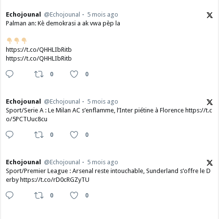
Echojounal
@Echojounal
5 mois ago
Palman an: Kè demokrasi a ak vwa pèp la
https://t.co/QHHLIbRitb
https://t.co/QHHLIbRitb
0
0
Echojounal
@Echojounal
5 mois ago
Sport/Serie A : Le Milan AC s’enflamme, l’Inter piétine à Florence https://t.c
o/5PCTUuc8cu
0
0
Echojounal
@Echojounal
5 mois ago
Sport/Premier League : Arsenal reste intouchable, Sunderland s’offre le D
erby https://t.co/rD0cRGZyTU
0
0