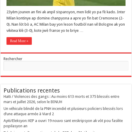
23yèm jounen an fini ak anpil sispansyon, men lidè yo pa fè kado. Inter
Milan kontinye ap domine chanpyona a apre yo fin bat Cremonese (2-
0). Nan lòt bò a, AC Milan bay yon leson foutbòl nan vil Bologne ak yon
vikitwa klè (3-0), kote jwè franse yo te briye …
Read More »
Rechercher
Publications recentes
Haïti / Violences des gangs : Au moins 613 morts et 375 blessés entre
mars et juillet 2026, selon le BINUH
Un véhicule blindé de la PNH incendié et plusieurs policiers blessés lors
d’une attaque armée à Viard 2
‎Ayiti/Eleksyon: KEP a ouvri 19 nouvo sant enskripsyon ak vòt pou fasilite
popilasyon an