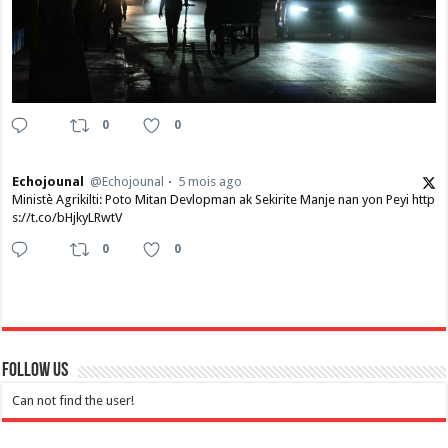
0
0
Echojounal
@Echojounal
5 mois ago
Ministè Agrikilti: Poto Mitan Devlopman ak Sekirite Manje nan yon Peyi http
s://t.co/bHjkyLRwtV
0
0
Follow Us
Can not find the user!