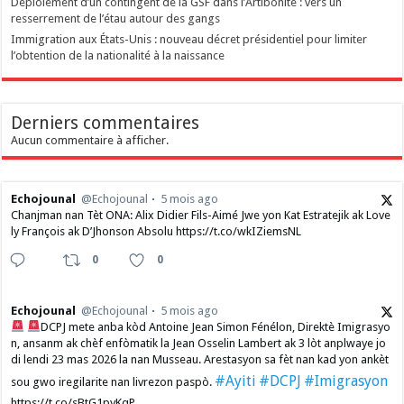
Déploiement d’un contingent de la GSF dans l’Artibonite : vers un
resserrement de l’étau autour des gangs
Immigration aux États-Unis : nouveau décret présidentiel pour limiter
l’obtention de la nationalité à la naissance
Derniers commentaires
Aucun commentaire à afficher.
Echojounal
@Echojounal
5 mois ago
Chanjman nan Tèt ONA: Alix Didier Fils-Aimé Jwe yon Kat Estratejik ak Love
ly François ak D’Jhonson Absolu https://t.co/wkIZiemsNL
0
0
Echojounal
@Echojounal
5 mois ago
DCPJ mete anba kòd Antoine Jean Simon Fénélon, Direktè Imigrasyo
n, ansanm ak chèf enfòmatik la Jean Osselin Lambert ak 3 lòt anplwaye jo
di lendi 23 mas 2026 la nan Musseau. Arestasyon sa fèt nan kad yon ankèt
#Ayiti
#DCPJ
#Imigrasyon
sou gwo iregilarite nan livrezon paspò.
https://t.co/sBtG1pyKqP