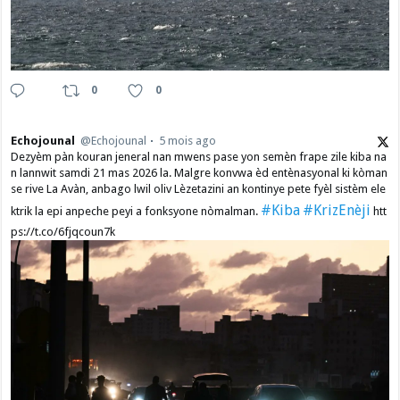
0
0
Echojounal
@Echojounal
5 mois ago
Dezyèm pàn kouran jeneral nan mwens pase yon semèn frape zile kiba na
n lannwit samdi 21 mas 2026 la. Malgre konvwa èd entènasyonal ki kòman
se rive La Avàn, anbago lwil oliv Lèzetazini an kontinye pete fyèl sistèm ele
#Kiba
#KrizEnèji
ktrik la epi anpeche peyi a fonksyone nòmalman.
htt
ps://t.co/6fjqcoun7k