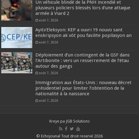
Un véhicule blindé de la PNH incendié et
plusieurs policiers blessés lors d’une attaque
armée à Viard 2
août 7, 2026
‎Ayiti/Eleksyon: KEP a ouvri 19 nouvo sant
enskripsyon ak vòt pou fasilite popilasyon an
août 7, 2026
Déploiement d’un contingent de la GSF dans
l’Artibonite : vers un resserrement de l’étau
autour des gangs
août 7, 2026
Immigration aux États-Unis : nouveau décret
présidentiel pour limiter l’obtention de la
nationalité à la naissance
août 7, 2026
Kreye pa
JGB Solutions
© Echojounal Tout droit reservé 2026