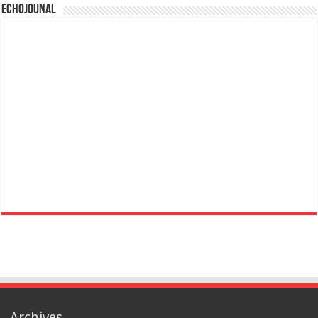
Echojounal
Archives