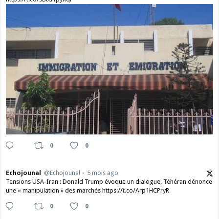
0
0
Echojounal
@Echojounal
5 mois ago
Tensions USA-Iran : Donald Trump évoque un dialogue, Téhéran dénonce
une « manipulation » des marchés https://t.co/Arp1HCPryR
0
0