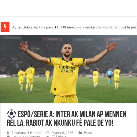
Ayiti/Eleksyon: Plis pase 11 000 moun deja enskri nan depatman Sid la po
Espò/Serie A: Inter ak Milan ap mennen
rèl la, Rabiot ak Nkunku fè pale de yo!
Emmanuel Hubert
février 6, 2026
Espò
Leave a comment
275 Views