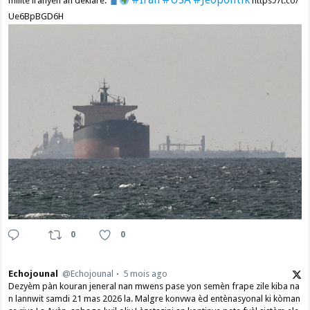
militè iranyen an deklare.
https://t.co/
Ue6BpBGD6H
0
0
Echojounal
@Echojounal
5 mois ago
Dezyèm pàn kouran jeneral nan mwens pase yon semèn frape zile kiba na
n lannwit samdi 21 mas 2026 la. Malgre konvwa èd entènasyonal ki kòman