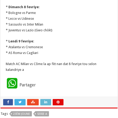
*
Dimanch 8 fevriye
:
* Bologne vs Parme
* Lecce vs Udinese
* Sassuolo vs Inter Milan
* Juventus vs Lazio (Gwo chòk!)
*
Lendi 9 fevriye:
* Atalanta vs Cremonese
* AS Roma vs Cagliari
Match AC Milan vs Côme la ap fèt nan dat 8 fevriye tou selon
kalandriye a
W
Partager
h
a
Tags
23ÈM JOUNE
t
SERIE A