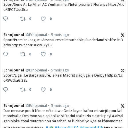
Sport/Serie A : Le Milan AC s’enflamme, l’Inter piétine à Florence https://t.c
o/5PCTUuc8cu
0
0
Echojounal
@Echojounal
5 mois ago
Sport/Premier League : Arsenal reste intouchable, Sunderland s’offre le D
erby https://t.co/rD0cRGZyTU
0
0
Echojounal
@Echojounal
5 mois ago
Sport /Liga : Le Barça assure, le Real Madrid s’adjuge le Derby ! https://t.c
o/SW5kaGl3Zz
0
0
Echojounal
@Echojounal
5 mois ago
Iran menase pou li fèmen nèt detwa Omiz la,yon kafou estratejik pou lwil
mondyal la.Desizyon sa a ap aplike si Etazini atake izin elektrik peyi a.​«Pral
gen blokaj total toutotan nou pa rebati sa ki detwi yo »,se sa kòmandman
#Iran
#USA
#Jeopolitik