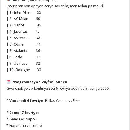
Inter pran yon opsyon serye sou tit la, men Milan pa mouri.
| 1- Inter Milan 55
| 2- AC Milan 50
| 3- Napoli 46
| 4- Juventus 45
| 5- AS Roma 43
| 6- Côme 41
| 7- Atalanta 36
| 8- Lazio 32
| 9- Udinese 32
| 10- Bologne 30
Pwogramasyon 24yèm jounen
Gwo chòk yo ap kontinye soti 6 fevriye pou rive 9 fevriye 2026:
*
Vandredi 6 fevriye
: Hellas Verona vs Pise
*
Samdi 7 fevriye
:
* Genoa vs Napoli
* Fiorentina vs Torino