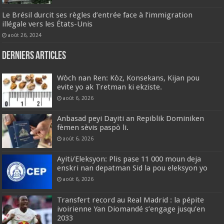
Le Brésil durcit ses règles d’entrée face à l’immigration
illégale vers les États-Unis
août 26, 2024
Derniers articles
Wòch nan Ren: Kòz, Konsekans, Kijan pou
evite yo ak Tretman ki ekziste.
août 6, 2026
Anbasad peyi Dayiti an Repiblik Dominiken
fèmen sèvis paspò li.
août 6, 2026
Ayiti/Eleksyon: Plis pase 11 000 moun deja
enskri nan depatman Sid la pou eleksyon yo
août 6, 2026
Transfert record au Real Madrid : la pépite
ivoirienne Yan Diomandé s’engage jusqu’en
2033