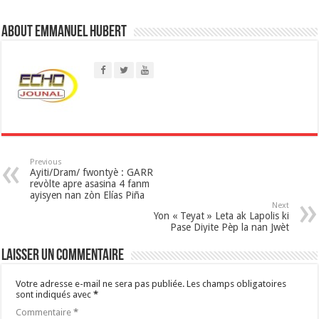
s
About Emmanuel Hubert
A
p
p
Previous
Ayiti/Dram/ fwontyè : GARR
revòlte apre asasina 4 fanm
ayisyen nan zòn Elías Piña
Next
Yon « Teyat » Leta ak Lapolis ki
Pase Diyite Pèp la nan Jwèt
Laisser un commentaire
Votre adresse e-mail ne sera pas publiée.
Les champs obligatoires
sont indiqués avec
*
Commentaire
*