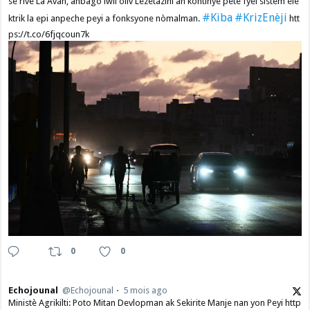
se rive La Avàn, anbago lwil oliv Lèzetazini an kontinye pete fyèl sistèm ele
#Kiba
#KrizEnèji
ktrik la epi anpeche peyi a fonksyone nòmalman.
htt
ps://t.co/6fjqcoun7k
0
0
Echojounal
@Echojounal
5 mois ago
Ministè Agrikilti: Poto Mitan Devlopman ak Sekirite Manje nan yon Peyi http