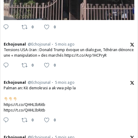
0
0
Echojounal
@Echojounal
5 mois ago
Tensions USA-Iran : Donald Trump évoque un dialogue, Téhéran dénonce
une « manipulation » des marchés https://t.co/Arp1HCPryR
0
0
Echojounal
@Echojounal
5 mois ago
Palman an: Kè demokrasi a ak vwa pèp la
https://t.co/QHHLIbRitb
https://t.co/QHHLIbRitb
0
0
Echojounal
@Echojounal
5 mois ago