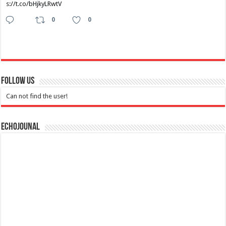
s://t.co/bHjkyLRwtV
0
0
Follow Us
Can not find the user!
Echojounal