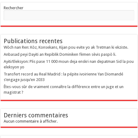
Rechercher
Publications recentes
Wòch nan Ren: Kòz, Konsekans, Kijan pou evite yo ak Tretman ki ekziste.
Anbasad peyi Dayiti an Repiblik Dominiken fèmen sèvis paspò li.
Ayiti/Eleksyon: Plis pase 11 000 moun deja enskri nan depatman Sid la pou
eleksyon yo
Transfert record au Real Madrid : la pépite ivoirienne Yan Diomandé
s’engage jusqu’en 2033
Êtes-vous sûr de vraiment connaître la différence entre un juge et un
magistrat ?
Derniers commentaires
Aucun commentaire à afficher.