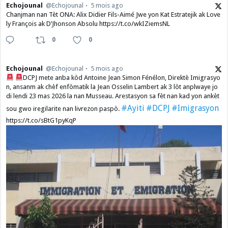
Echojounal
@Echojounal
5 mois ago
Chanjman nan Tèt ONA: Alix Didier Fils-Aimé Jwe yon Kat Estratejik ak Love
ly François ak D’Jhonson Absolu https://t.co/wkIZiemsNL
0
0
Echojounal
@Echojounal
5 mois ago
DCPJ mete anba kòd Antoine Jean Simon Fénélon, Direktè Imigrasyo
n, ansanm ak chèf enfòmatik la Jean Osselin Lambert ak 3 lòt anplwaye jo
di lendi 23 mas 2026 la nan Musseau. Arestasyon sa fèt nan kad yon ankèt
#Ayiti
#DCPJ
#Imigrasyon
sou gwo iregilarite nan livrezon paspò.
https://t.co/sBtG1pyKqP