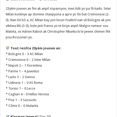
23yèm jounen an fini ak anpil sispansyon, men lidè yo pa fè kado. Inter
Milan kontinye ap domine chanpyona a apre yo fin bat Cremonese (2-
0). Nan lòt bò a, AC Milan bay yon leson foutbòl nan vil Bologne ak yon
vikitwa klè (3-0), kote jwè franse yo te briye anpil. Malgre rumeur sou
Mateta, se Adrien Rabiot ak Christopher Nkunku ki te jwenn chimen filè
pou Rossoneri yo.
Tout rezilta 23yèm jounen an:
* Bologne 0 – 3 AC Milan
* Cremonese 0 – 2 Inter Milan
* Napoli 2 – 1 Fiorentina
* Parme 1 – 4 Juventus
* Lazio 3 – 2 Genoa
* Udinese 1 – 0 AS Roma
* Torino 1 – 0 Lecce
* Cagliari 4 – 0 Hellas Verona
* Pise 1 – 3 Sassuolo
* Côme 0 – 0 Atalanta
Klasman Jeneral
(Top 10)