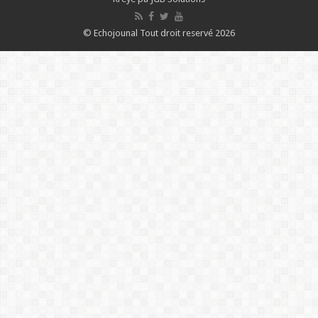
© Echojounal Tout droit reservé 2026