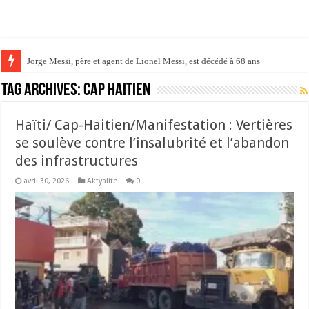
Jorge Messi, père et agent de Lionel Messi, est décédé à 68 ans
Vinícius Júnior prolonge jusqu’en 2032 et s’inscrit dans la légende mereng
Tag Archives:
Cap Haitien
Haïti/ Cap-Haitien/Manifestation : Vertières
se soulève contre l’insalubrité et l’abandon
des infrastructures
avril 30, 2026
Aktyalite
0