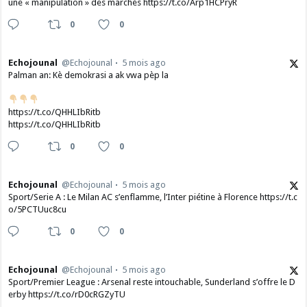
une « manipulation » des marchés https://t.co/Arp1HCPryR
0
0
Echojounal
@Echojounal
5 mois ago
Palman an: Kè demokrasi a ak vwa pèp la
https://t.co/QHHLIbRitb
https://t.co/QHHLIbRitb
0
0
Echojounal
@Echojounal
5 mois ago
Sport/Serie A : Le Milan AC s’enflamme, l’Inter piétine à Florence https://t.c
o/5PCTUuc8cu
0
0
Echojounal
@Echojounal
5 mois ago
Sport/Premier League : Arsenal reste intouchable, Sunderland s’offre le D
erby https://t.co/rD0cRGZyTU