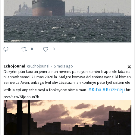
0
0
Echojounal
@Echojounal
5 mois ago
Dezyèm pàn kouran jeneral nan mwens pase yon semèn frape zile kiba na
n lannwit samdi 21 mas 2026 la. Malgre konvwa èd entènasyonal ki kòman
se rive La Avàn, anbago lwil oliv Lèzetazini an kontinye pete fyèl sistèm ele
#Kiba
#KrizEnèji
ktrik la epi anpeche peyi a fonksyone nòmalman.
htt
ps://t.co/6fjqcoun7k