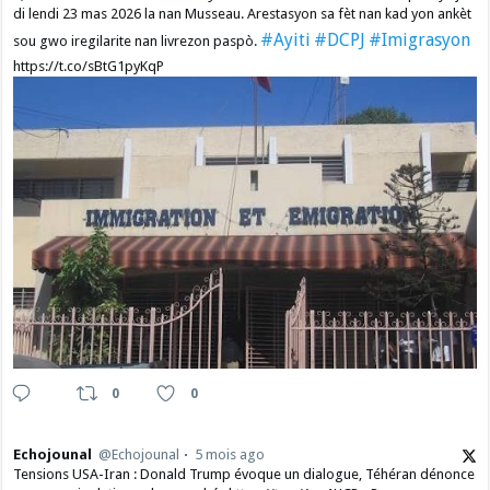
di lendi 23 mas 2026 la nan Musseau. Arestasyon sa fèt nan kad yon ankèt
#Ayiti
#DCPJ
#Imigrasyon
sou gwo iregilarite nan livrezon paspò.
https://t.co/sBtG1pyKqP
0
0
Echojounal
@Echojounal
5 mois ago
Tensions USA-Iran : Donald Trump évoque un dialogue, Téhéran dénonce