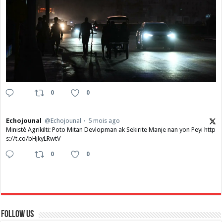
0
0
Echojounal
@Echojounal
5 mois ago
Ministè Agrikilti: Poto Mitan Devlopman ak Sekirite Manje nan yon Peyi http
s://t.co/bHjkyLRwtV
0
0
Follow Us