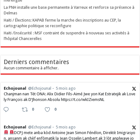
merengue
La PNH installe une base permanente à Varreux et renforce sa présence à
Delmas
Haïti / Élections: KAPAB ferme la marche des inscriptions au CEP, la
cartographie politique se reconfigure
Haïti /Insécurité : MSF contraint de suspendre à nouveau ses activités à
l’hôpital Chancerelles
Derniers commentaires
Aucun commentaire à afficher.
Echojounal
@Echojounal
5 mois ago
Chanjman nan Tèt ONA: Alix Didier Fils-Aimé Jwe yon Kat Estratejik ak Love
ly François ak D’Jhonson Absolu https://t.co/wkIZiemsNL
0
0
Echojounal
@Echojounal
5 mois ago
DCPJ mete anba kòd Antoine Jean Simon Fénélon, Direktè Imigrasyo
n, ansanm ak chèf enfòmatik la Jean Osselin Lambert ak 3 lòt anplwaye jo