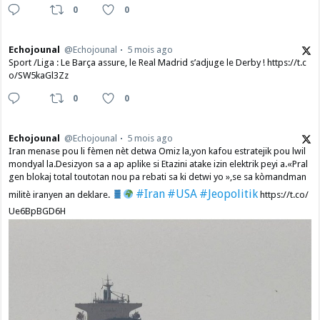
0
0
Echojounal
@Echojounal
5 mois ago
Sport /Liga : Le Barça assure, le Real Madrid s’adjuge le Derby ! https://t.c
o/SW5kaGl3Zz
0
0
Echojounal
@Echojounal
5 mois ago
Iran menase pou li fèmen nèt detwa Omiz la,yon kafou estratejik pou lwil
mondyal la.Desizyon sa a ap aplike si Etazini atake izin elektrik peyi a.​«Pral
gen blokaj total toutotan nou pa rebati sa ki detwi yo »,se sa kòmandman
#Iran
#USA
#Jeopolitik
militè iranyen an deklare.
https://t.co/
Ue6BpBGD6H