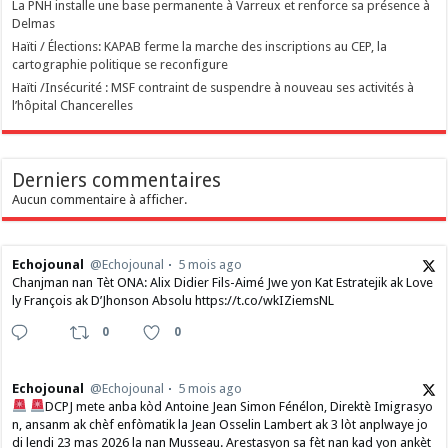
La PNH installe une base permanente à Varreux et renforce sa présence à
Delmas
Haïti / Élections: KAPAB ferme la marche des inscriptions au CEP, la
cartographie politique se reconfigure
Haïti /Insécurité : MSF contraint de suspendre à nouveau ses activités à
l’hôpital Chancerelles
Derniers commentaires
Aucun commentaire à afficher.
Echojounal
@Echojounal
5 mois ago
Chanjman nan Tèt ONA: Alix Didier Fils-Aimé Jwe yon Kat Estratejik ak Love
ly François ak D’Jhonson Absolu https://t.co/wkIZiemsNL
0
0
Echojounal
@Echojounal
5 mois ago
DCPJ mete anba kòd Antoine Jean Simon Fénélon, Direktè Imigrasyo
n, ansanm ak chèf enfòmatik la Jean Osselin Lambert ak 3 lòt anplwaye jo
di lendi 23 mas 2026 la nan Musseau. Arestasyon sa fèt nan kad yon ankèt