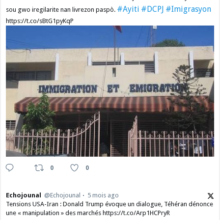
#Ayiti
#DCPJ
#Imigrasyon
sou gwo iregilarite nan livrezon paspò.
https://t.co/sBtG1pyKqP
0
0
Echojounal
@Echojounal
5 mois ago
Tensions USA-Iran : Donald Trump évoque un dialogue, Téhéran dénonce
une « manipulation » des marchés https://t.co/Arp1HCPryR