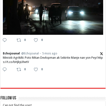
0
0
Echojounal
@Echojounal
5 mois ago
Ministè Agrikilti: Poto Mitan Devlopman ak Sekirite Manje nan yon Peyi http
s://t.co/bHjkyLRwtV
0
0
Follow Us
Can not find the user!