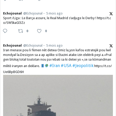
Echojounal
@Echojounal
5 mois ago
Sport /Liga : Le Barça assure, le Real Madrid s’adjuge le Derby ! https://t.c
o/SW5kaGl3Zz
0
0
Echojounal
@Echojounal
5 mois ago
Iran menase pou li fèmen nèt detwa Omiz la,yon kafou estratejik pou lwil
mondyal la.Desizyon sa a ap aplike si Etazini atake izin elektrik peyi a.​«Pral
gen blokaj total toutotan nou pa rebati sa ki detwi yo »,se sa kòmandman
#Iran
#USA
#Jeopolitik
militè iranyen an deklare.
https://t.co/
Ue6BpBGD6H