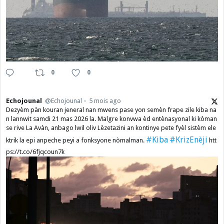
0
0
Echojounal
@Echojounal
5 mois ago
Dezyèm pàn kouran jeneral nan mwens pase yon semèn frape zile kiba na
n lannwit samdi 21 mas 2026 la. Malgre konvwa èd entènasyonal ki kòman
se rive La Avàn, anbago lwil oliv Lèzetazini an kontinye pete fyèl sistèm ele
#Kiba
#KrizEnèji
ktrik la epi anpeche peyi a fonksyone nòmalman.
htt
ps://t.co/6fjqcoun7k