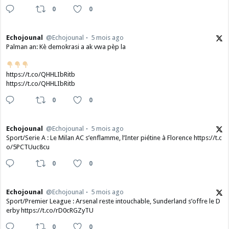
0
0
Echojounal
@Echojounal
5 mois ago
Palman an: Kè demokrasi a ak vwa pèp la
https://t.co/QHHLIbRitb
https://t.co/QHHLIbRitb
0
0
Echojounal
@Echojounal
5 mois ago
Sport/Serie A : Le Milan AC s’enflamme, l’Inter piétine à Florence https://t.c
o/5PCTUuc8cu
0
0
Echojounal
@Echojounal
5 mois ago
Sport/Premier League : Arsenal reste intouchable, Sunderland s’offre le D
erby https://t.co/rD0cRGZyTU
0
0